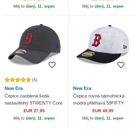
Ralph Lauren
Měj to
úterý, 11. srpen
Měj to
úterý, 11. srpen
(5)
New Era
New Era
Čepice zaoblená šedá
Čepice rovná námořnická
nastavitelný 9TWENTY Core
modrá přiléhavá 59FIFTY
Classic Boston Red Sox
Day Low Profile Boston Red
EUR 27,95
EUR 49,95
MLB New Era
Sox MLB New Era
Měj to
úterý, 11. srpen
Měj to
úterý, 11. srpen