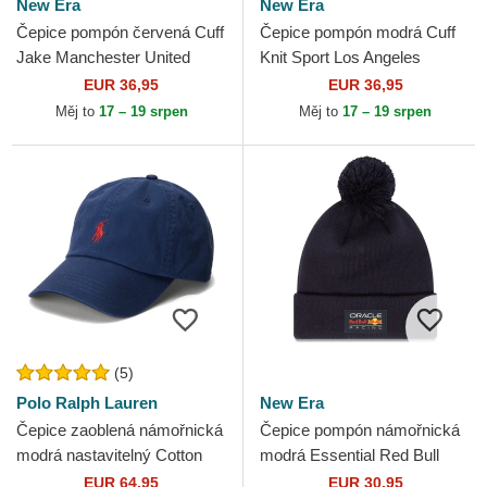
New Era
New Era
Čepice pompón červená Cuff
Čepice pompón modrá Cuff
Jake Manchester United
Knit Sport Los Angeles
Football Club Premier League
Dodgers MLB New Era
EUR 36,95
EUR 36,95
New Era
Měj to
17 – 19 srpen
Měj to
17 – 19 srpen
(5)
Polo Ralph Lauren
New Era
Čepice zaoblená námořnická
Čepice pompón námořnická
modrá nastavitelný Cotton
modrá Essential Red Bull
Chino Classic Sport Polo
Racing Formula 1 New Era
EUR 64,95
EUR 30,95