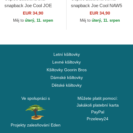
snapback Joe Cool JOE
snapback Joe Cool NAW5
Snoopy Arašídy Capslab
Snoopy Arašídy Capslab
EUR 34,90
EUR 34,90
Měj to
úterý, 11. srpen
Měj to
úterý, 11. srpen
Letní kšiltovky
Levné kšiltovky
Kšiltovky Goorin Bros
Dámské kšiltovky
Dětské kšiltovky
Ve spolupráci s
Můžete platit pomocí:
Jakákoli platební karta
PayPal
Przelewy24
Projekty zalesňování Eden