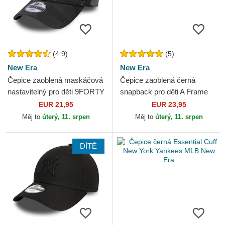
(4.9)
(5)
New Era
New Era
Čepice zaoblená maskáčová
Čepice zaoblená černá
nastavitelný pro děti 9FORTY
snapback pro děti A Frame
League Essential New York
Clean New York Yankees
EUR 21,95
EUR 23,95
Yankees MLB New Era
MLB New Era
Měj to
úterý, 11. srpen
Měj to
úterý, 11. srpen
DÍTĚ