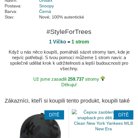
Návrh:
Unisex
Postava:
Snoopy
Barva:
Černá
Stav:
Nové; 100% autentické
#StyleForTrees
1 Víčko
=
1 strom
Když u nás něco koupíš, pomáháš sázet stromy tam, kde je
nejvíc potřebují. S tvou pomocí můžeme 1 strom navíc a
společně udělat krok k udržitelnosti a lepší budoucnosti pro
všechny.
Už jsme zasadili
259.737
stromy
Děkuju!
Zákazníci, kteří si koupili tento produkt, koupili také
DÍTĚ
DÍTĚ