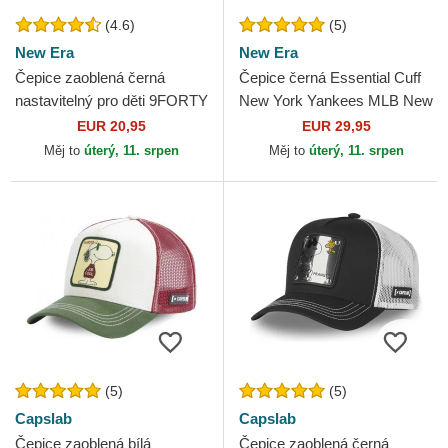
(4.6)
(5)
New Era
New Era
Čepice zaoblená černá
Čepice černá Essential Cuff
nastavitelný pro děti 9FORTY
New York Yankees MLB New
League Essential New York
Era
EUR 20,95
EUR 29,95
Yankees MLB New Era
Měj to
úterý, 11. srpen
Měj to
úterý, 11. srpen
(5)
(5)
Capslab
Capslab
Čepice zaoblená bílá
Čepice zaoblená černá