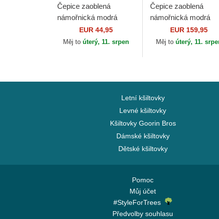
Čepice zaoblená
Čepice zaoblená
námořnická modrá
námořnická modrá
snapback Pop Rocker
nastavitelný 9TWEN
EUR 44,95
EUR 159,95
Skull The Farm Goorin
Suede New York
Měj to
úterý, 11. srpen
Měj to
úterý, 11. srp
Bros.
Yankees MLB New E
Letní kšiltovky
Levné kšiltovky
Kšiltovky Goorin Bros
Dámské kšiltovky
Dětské kšiltovky
Pomoc
Můj účet
#StyleForTrees
Předvolby souhlasu