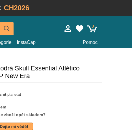
:
CH2026
0
egorie
InstaCap
Pomoc
drá Skull Essential Atlético
FP New Era
snit
planeta)
dem
de zboží opět skladem?
Dejte mi vědět