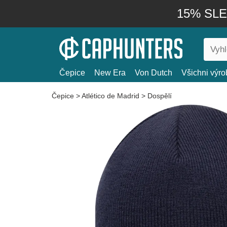
15% SLEV
Čepice
New Era
Von Dutch
Všichni výro
Čepice
>
Atlético de Madrid
>
Dospělí