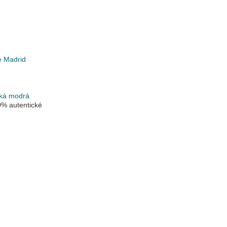
de Madrid
ká modrá
% autentické