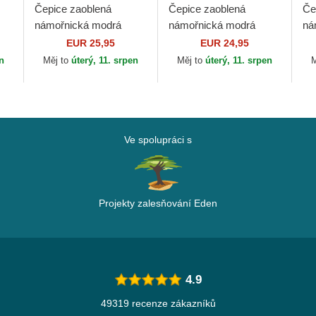
Čepice zaoblená
Čepice zaoblená
Če
námořnická modrá
námořnická modrá
ná
TY
nastavitelný 9FORTY
snapback New York
Es
EUR 25,95
EUR 24,95
Outline New York
Yankees MLB 47 Brand
Ra
en
Měj to
úterý, 11. srpen
Měj to
úterý, 11. srpen
M
ra
Yankees MLB New Era
Er
Ve spolupráci s
Projekty zalesňování Eden
4.9
49319 recenze zákazníků