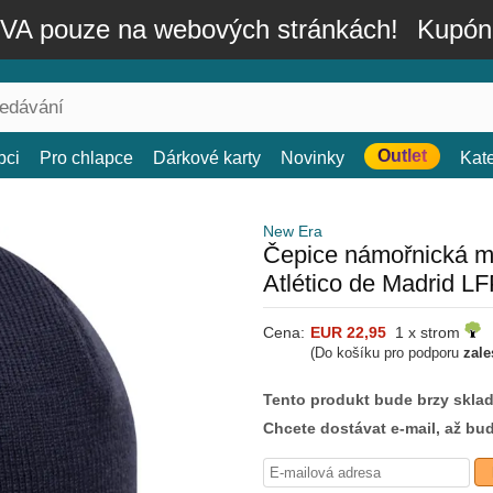
A pouze na webových stránkách!
Kupón
Outlet
bci
Pro chlapce
Dárkové karty
Novinky
Kat
New Era
Čepice námořnická mo
Atlético de Madrid L
Cena:
EUR 22,95
1 x strom
(Do košíku pro podporu
zale
Tento produkt bude brzy skla
Chcete dostávat e-mail, až bu