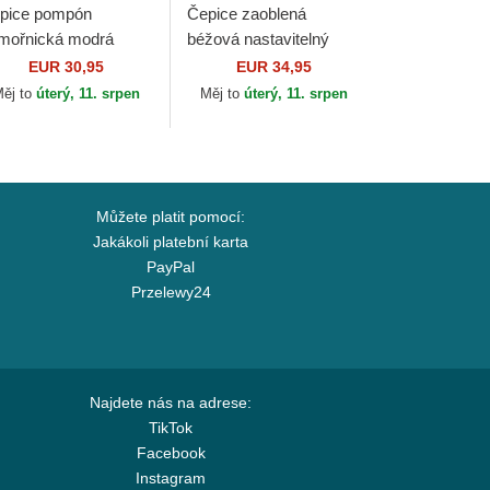
pice pompón
Čepice zaoblená
mořnická modrá
béžová nastavitelný
sential Red Bull
9FORTY World Series
EUR 30,95
EUR 34,95
cing Formula 1 New
New York Yankees MLB
ěj to
úterý, 11. srpen
Měj to
úterý, 11. srpen
a
New Era
Můžete platit pomocí:
Jakákoli platební karta
PayPal
Przelewy24
Najdete nás na adrese:
TikTok
Facebook
Instagram