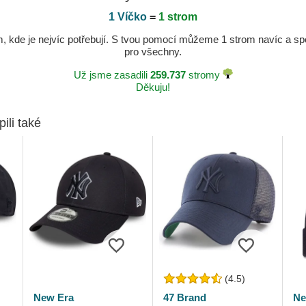
1 Víčko
=
1 strom
kde je nejvíc potřebují. S tvou pomocí můžeme 1 strom navíc a spole
pro všechny.
Už jsme zasadili
259.737
stromy
Děkuju!
pili také
(4.5)
New Era
47 Brand
Ne