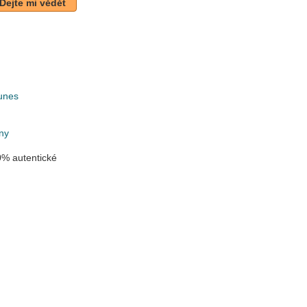
Dejte mi vědět
unes
ny
% autentické