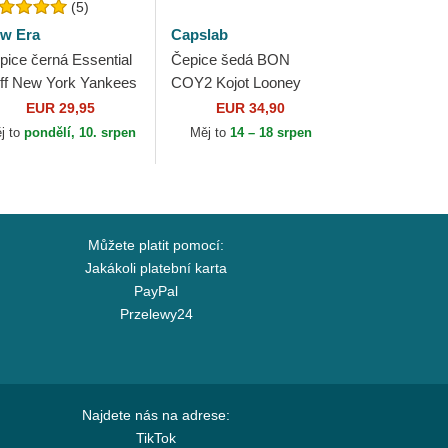
(5)
w Era
Capslab
pice černá Essential
Čepice šedá BON
ff New York Yankees
COY2 Kojot Looney
B New Era
Tunes Capslab
EUR 29,95
EUR 34,90
j to
pondělí, 10. srpen
Měj to
14 – 18 srpen
Můžete platit pomocí:
Jakákoli platební karta
PayPal
Przelewy24
Najdete nás na adrese:
TikTok