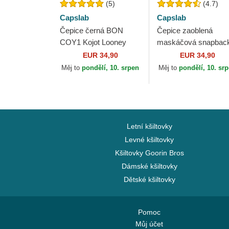
(5)
(4.7)
Capslab
Capslab
Čepice černá BON
Čepice zaoblená
COY1 Kojot Looney
maskáčová snapbac
Tunes Capslab
BUG3 CT Bugs Bunn
EUR 34,90
EUR 34,90
Looney Tunes Capsl
Měj to
pondělí, 10. srpen
Měj to
pondělí, 10. sr
Letní kšiltovky
Levné kšiltovky
Kšiltovky Goorin Bros
Dámské kšiltovky
Dětské kšiltovky
Pomoc
Můj účet