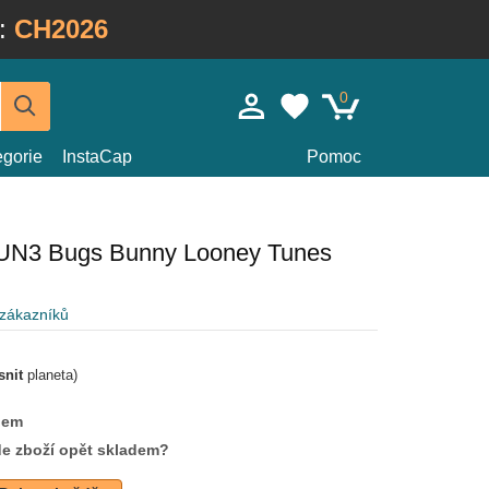
:
CH2026
0
egorie
InstaCap
Pomoc
UN3 Bugs Bunny Looney Tunes
 zákazníků
snit
planeta)
dem
de zboží opět skladem?