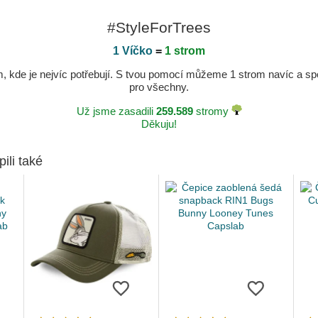
#StyleForTrees
1 Víčko
=
1 strom
kde je nejvíc potřebují. S tvou pomocí můžeme 1 strom navíc a spole
pro všechny.
Už jsme zasadili
259.589
stromy
Děkuju!
pili také