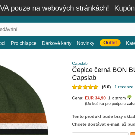
A pouze na webových stránkách!
Kupón
Outlet
bci
Pro chlapce
Dárkové karty
Novinky
Kat
Capslab
Čepice černá BON B
Capslab
(5.0)
1 recenze
Cena:
EUR 34,90
1 x strom
(Do košíku pro podporu
zale
Tento produkt bude brzy skla
Chcete dostávat e-mail, až bu