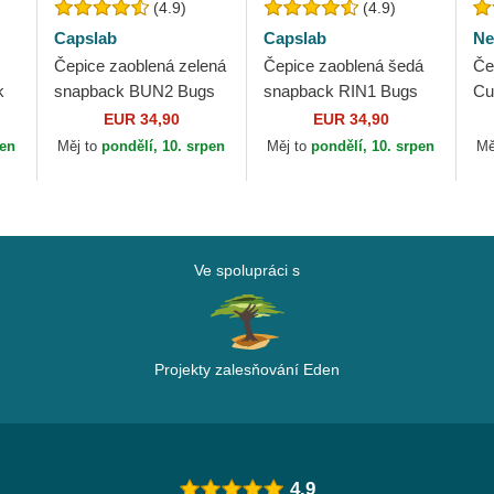
(4.9)
(4.9)
Capslab
Capslab
Ne
Čepice zaoblená zelená
Čepice zaoblená šedá
Če
k
snapback BUN2 Bugs
snapback RIN1 Bugs
Cu
y
Bunny Looney Tunes
Bunny Looney Tunes
ML
EUR 34,90
EUR 34,90
ab
Capslab
Capslab
pen
Měj to
pondělí, 10. srpen
Měj to
pondělí, 10. srpen
Mě
Ve spolupráci s
Projekty zalesňování Eden
4.9