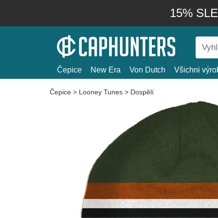
15% SLEV
Čepice
New Era
Von Dutch
Všichni výro
Čepice
>
Looney Tunes
>
Dospělí