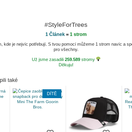
#StyleForTrees
1 Článek
=
1 strom
kde je nejvíc potřebují. S tvou pomocí můžeme 1 strom navíc a spole
pro všechny.
Už jsme zasadili
259.589
stromy
Děkuju!
pili také
DÍTĚ