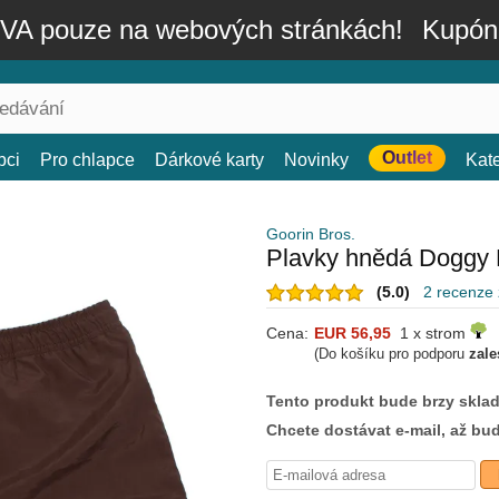
A pouze na webových stránkách!
Kupón
Outlet
bci
Pro chlapce
Dárkové karty
Novinky
Kat
Goorin Bros.
Plavky hnědá Doggy 
(5.0)
2 recenze
Cena:
EUR 56,95
1 x strom
(Do košíku pro podporu
zale
Tento produkt bude brzy skla
Chcete dostávat e-mail, až bu