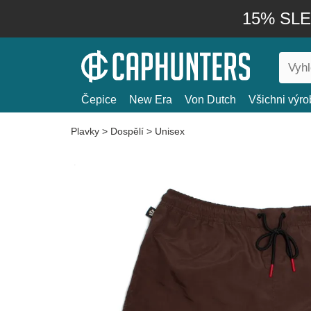
15% SLEV
Čepice
New Era
Von Dutch
Všichni výro
Plavky
>
Dospělí
>
Unisex