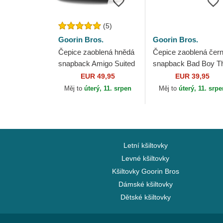
(5)
Goorin Bros.
Goorin Bros.
Čepice zaoblená hnědá
Čepice zaoblená čer
snapback Amigo Suited
snapback Bad Boy T
Friend Business
Farm Goorin Bros.
EUR 49,95
EUR 39,95
Professional The Farm
Měj to
úterý, 11. srpen
Měj to
úterý, 11. srp
Goorin Bros.
Letní kšiltovky
Levné kšiltovky
Kšiltovky Goorin Bros
Dámské kšiltovky
Dětské kšiltovky