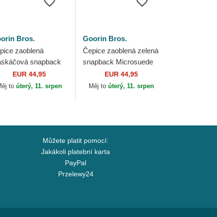
orin Bros.
Goorin Bros.
pice zaoblená
Čepice zaoblená zelená
skáčová snapback
snapback Microsuede
altree Edge Grump
Bad Boy The Farm
EUR 44,95
EUR 44,95
g The Farm Goorin
Goorin Bros.
ěj to
úterý, 11. srpen
Měj to
úterý, 11. srpen
os.
Můžete platit pomocí:
Jakákoli platební karta
PayPal
Przelewy24