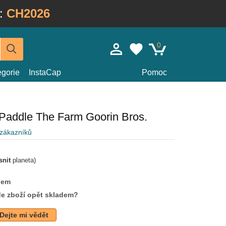
:
CH2026
0
egorie
InstaCap
Pomoc
Paddle The Farm Goorin Bros.
 zákazníků
snit
planeta)
dem
de zboží opět skladem?
Dejte mi vědět