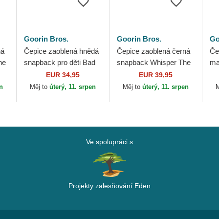
Goorin Bros.
Goorin Bros.
Go
ná
Čepice zaoblená hnědá
Čepice zaoblená černá
Če
he
snapback pro děti Bad
snapback Whisper The
ma
Boy Mini The Farm
The Farm Goorin Bros.
Re
EUR 34,95
EUR 39,95
Goorin Bros.
Do
en
Měj to
úterý, 11. srpen
Měj to
úterý, 11. srpen
M
Br
Ve spolupráci s
Projekty zalesňování Eden