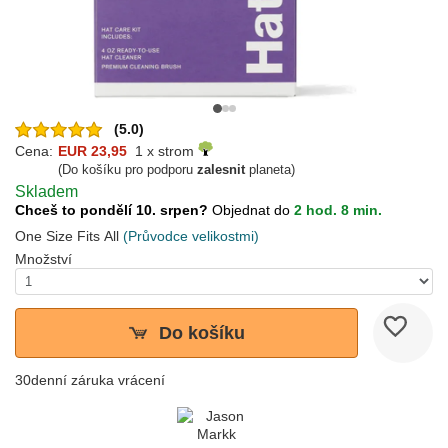
(5.0)
Cena:
EUR 23,95
1 x strom
(Do košíku pro podporu
zalesnit
planeta)
Skladem
Chceš to pondělí 10. srpen?
Objednat do
2 hod. 8 min.
One Size Fits All
(Průvodce velikostmi)
Množství
Do košíku
30denní záruka vrácení