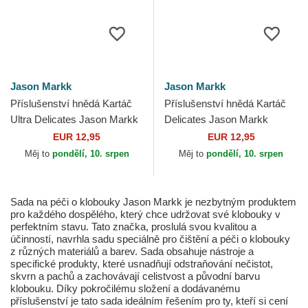
Jason Markk
Jason Markk
Příslušenství hnědá Kartáč
Příslušenství hnědá Kartáč
Ultra Delicates Jason Markk
Delicates Jason Markk
EUR 12,95
EUR 12,95
Měj to
pondělí, 10. srpen
Měj to
pondělí, 10. srpen
Sada na péči o klobouky Jason Markk je nezbytným produktem
pro každého dospělého, který chce udržovat své klobouky v
perfektním stavu. Tato značka, proslulá svou kvalitou a
účinností, navrhla sadu speciálně pro čištění a péči o klobouky
z různých materiálů a barev. Sada obsahuje nástroje a
specifické produkty, které usnadňují odstraňování nečistot,
skvrn a pachů a zachovávají celistvost a původní barvu
klobouku. Díky pokročilému složení a dodávanému
příslušenství je tato sada ideálním řešením pro ty, kteří si cení