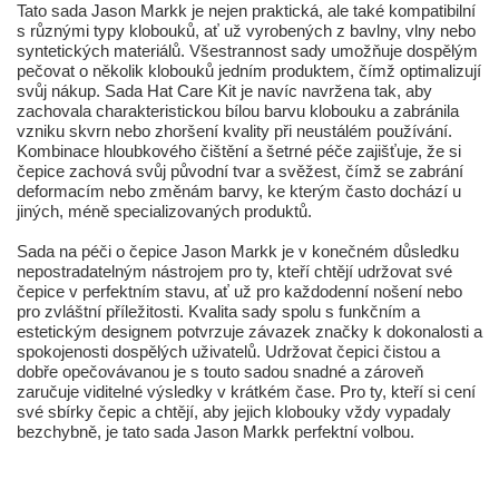
Tato sada Jason Markk je nejen praktická, ale také kompatibilní
s různými typy klobouků, ať už vyrobených z bavlny, vlny nebo
syntetických materiálů. Všestrannost sady umožňuje dospělým
pečovat o několik klobouků jedním produktem, čímž optimalizují
svůj nákup. Sada Hat Care Kit je navíc navržena tak, aby
zachovala charakteristickou bílou barvu klobouku a zabránila
vzniku skvrn nebo zhoršení kvality při neustálém používání.
Kombinace hloubkového čištění a šetrné péče zajišťuje, že si
čepice zachová svůj původní tvar a svěžest, čímž se zabrání
deformacím nebo změnám barvy, ke kterým často dochází u
jiných, méně specializovaných produktů.
Sada na péči o čepice Jason Markk je v konečném důsledku
nepostradatelným nástrojem pro ty, kteří chtějí udržovat své
čepice v perfektním stavu, ať už pro každodenní nošení nebo
pro zvláštní příležitosti. Kvalita sady spolu s funkčním a
estetickým designem potvrzuje závazek značky k dokonalosti a
spokojenosti dospělých uživatelů. Udržovat čepici čistou a
dobře opečovávanou je s touto sadou snadné a zároveň
zaručuje viditelné výsledky v krátkém čase. Pro ty, kteří si cení
své sbírky čepic a chtějí, aby jejich klobouky vždy vypadaly
bezchybně, je tato sada Jason Markk perfektní volbou.