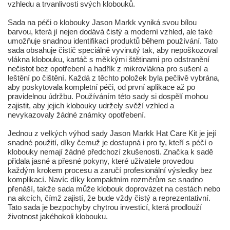
vzhledu a trvanlivosti svých klobouků.
Sada na péči o klobouky Jason Markk vyniká svou bílou
barvou, která jí nejen dodává čistý a moderní vzhled, ale také
umožňuje snadnou identifikaci produktů během používání. Tato
sada obsahuje čistič speciálně vyvinutý tak, aby nepoškozoval
vlákna klobouku, kartáč s měkkými štětinami pro odstranění
nečistot bez opotřebení a hadřík z mikrovlákna pro sušení a
leštění po čištění. Každá z těchto položek byla pečlivě vybrána,
aby poskytovala kompletní péči, od první aplikace až po
pravidelnou údržbu. Používáním této sady si dospělí mohou
zajistit, aby jejich klobouky udržely svěží vzhled a
nevykazovaly žádné známky opotřebení.
Jednou z velkých výhod sady Jason Markk Hat Care Kit je její
snadné použití, díky čemuž je dostupná i pro ty, kteří s péčí o
klobouky nemají žádné předchozí zkušenosti. Značka k sadě
přidala jasné a přesné pokyny, které uživatele provedou
každým krokem procesu a zaručí profesionální výsledky bez
komplikací. Navíc díky kompaktním rozměrům se snadno
přenáší, takže sada může klobouk doprovázet na cestách nebo
na akcích, čímž zajistí, že bude vždy čistý a reprezentativní.
Tato sada je bezpochyby chytrou investicí, která prodlouží
životnost jakéhokoli klobouku.