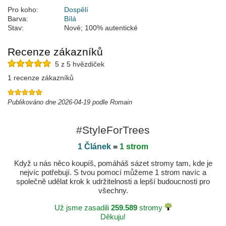
Pro koho:
Dospělí
Barva:
Bílá
Stav:
Nové; 100% autentické
Recenze zákazníků
5 z 5 hvězdiček
1 recenze zákazníků
Publikováno dne 2026-04-19 podle Romain
#StyleForTrees
1 Článek
=
1 strom
Když u nás něco koupíš, pomáháš sázet stromy tam, kde je
nejvíc potřebují. S tvou pomocí můžeme 1 strom navíc a
společně udělat krok k udržitelnosti a lepší budoucnosti pro
všechny.
Už jsme zasadili
259.589
stromy
Děkuju!