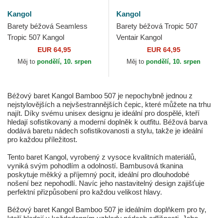
Kangol
Kangol
Barety béžová Seamless
Barety béžová Tropic 507
Tropic 507 Kangol
Ventair Kangol
EUR 64,95
EUR 64,95
Měj to
pondělí, 10. srpen
Měj to
pondělí, 10. srpen
Béžový baret Kangol Bamboo 507 je nepochybně jednou z
nejstylovějších a nejvšestrannějších čepic, které můžete na trhu
najít. Díky svému unisex designu je ideální pro dospělé, kteří
hledají sofistikovaný a moderní doplněk k outfitu. Béžová barva
dodává baretu nádech sofistikovanosti a stylu, takže je ideální
pro každou příležitost.
Tento baret Kangol, vyrobený z vysoce kvalitních materiálů,
vyniká svým pohodlím a odolností. Bambusová tkanina
poskytuje měkký a příjemný pocit, ideální pro dlouhodobé
nošení bez nepohodlí. Navíc jeho nastavitelný design zajišťuje
perfektní přizpůsobení pro každou velikost hlavy.
Béžový baret Kangol Bamboo 507 je ideálním doplňkem pro ty,