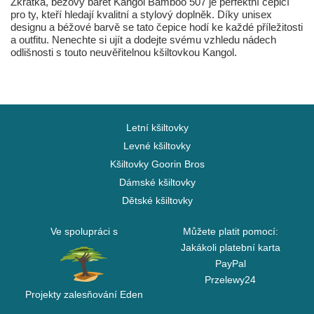
Zkrátka, béžový baret Kangol Bamboo 507 je perfektní čepicí
pro ty, kteří hledají kvalitní a stylový doplněk. Díky unisex
designu a béžové barvě se tato čepice hodí ke každé příležitosti
a outfitu. Nenechte si ujít a dodejte svému vzhledu nádech
odlišnosti s touto neuvěřitelnou kšiltovkou Kangol.
Letní kšiltovky
Levné kšiltovky
Kšiltovky Goorin Bros
Dámské kšiltovky
Dětské kšiltovky
Ve spolupráci s
Můžete platit pomocí:
Jakákoli platební karta
PayPal
Przelewy24
Projekty zalesňování Eden