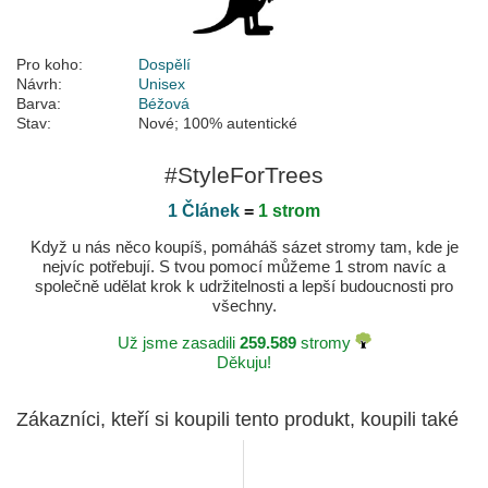
Pro koho:
Dospělí
Návrh:
Unisex
Barva:
Béžová
Stav:
Nové; 100% autentické
#StyleForTrees
1 Článek
=
1 strom
Když u nás něco koupíš, pomáháš sázet stromy tam, kde je
nejvíc potřebují. S tvou pomocí můžeme 1 strom navíc a
společně udělat krok k udržitelnosti a lepší budoucnosti pro
všechny.
Už jsme zasadili
259.589
stromy
Děkuju!
Zákazníci, kteří si koupili tento produkt, koupili také