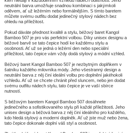
kteří hledají v každodenním vzhledu nádech odlišnosti. Jeho
neutrální barva umožňuje snadnou kombinaci s jakýmkoli
oděvem, ať už ležérním nebo formálnějším. S tímto baretem
můžete svému outfitu dodat jedinečný stylový nádech bez
ohledu na příležitost.
Pokud dáváte přednost kvalitě a stylu, béžový baret Kangol
Bamboo 507 je pro vás perfektní volbou. Díky unisex designu a
béžové barvě se tato čepice hodí ke každému stylu a
osobnosti. Ať už se jedná o ležérní den nebo speciální
příležitost, tato čepice vám vždy dodá stylový a módní vzhled.
Béžový baret Kangol Bamboo 507 je nezbytným doplňkem v
šatníku každého milovníka módy. Jeho všestranný design a
neutrální barva z něj činí ideální volbu pro doplnění jakéhokoli
vzhledu. Ať už se chcete chránit před sluncem, nebo jen dodat
svému outfitu nádech stylu, tato čepice je ve vaší sbírce
nutností.
S béžovým baretem Kangol Bamboo 507 dosáhnete
jedinečného a sofistikovaného stylu při každé příležitosti. Jeho
unisex design a béžová barva z něj činí ideálního pro každého,
kdo hledá stylový a moderní doplněk. Ať už jste muž nebo žena,
tato čepice dokonale doplní váš styl a osobnost.