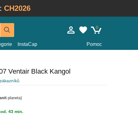
:
CH2026
0
egorie
InstaCap
Pomoc
507 Ventair Black Kangol
 zákazníků
snit
planeta)
hod. 43 min.