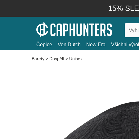
15% SLEV
Čepice
Von Dutch
New Era
Všichni výro
Barety
>
Dospělí
>
Unisex