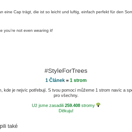
an eine Cap trägt, die ist so leicht und luftig, einfach perfekt für den S
ike you’re not even wearing it!
#StyleForTrees
1 Článek
=
1 strom
kde je nejvíc potřebují. S tvou pomocí můžeme 1 strom navíc a spole
pro všechny.
Už jsme zasadili
259.408
stromy
Děkuju!
pili také