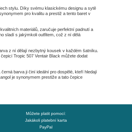
dech stylu. Díky svému klasickému designu a sytě
 synonymem pro kvalitu a prestiž a tento baret v
valitních materiálů, zaručuje perfektní padnutí a
 sladí s jakýmkoli outfitem, což z ní dělá
barva z ní dělají nezbytný kousek v každém šatníku.
čepicí Tropic 507 Ventair Black můžete dodat
rná barva ji činí ideální pro dospělé, kteří hledají
Kangol je synonymem prestiže a tato čepice
Můžete platit pomocí:
Jakákoli platební karta
PayPal