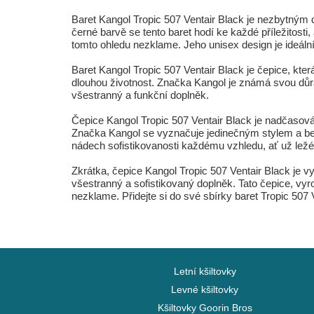
Baret Kangol Tropic 507 Ventair Black je nezbytným
černé barvě se tento baret hodí ke každé příležitosti,
tomto ohledu nezklame. Jeho unisex design je ideální 
Baret Kangol Tropic 507 Ventair Black je čepice, kte
dlouhou životnost. Značka Kangol je známá svou důraz
všestranný a funkční doplněk.
Čepice Kangol Tropic 507 Ventair Black je nadčasová 
Značka Kangol se vyznačuje jedinečným stylem a bez
nádech sofistikovanosti každému vzhledu, ať už lež
Zkrátka, čepice Kangol Tropic 507 Ventair Black je vy
všestranný a sofistikovaný doplněk. Tato čepice, vy
nezklame. Přidejte si do své sbírky baret Tropic 507 V
Letní kšiltovky
Levné kšiltovky
Kšiltovky Goorin Bros