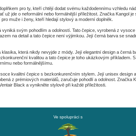
 doplňkem pro ty, kteří chtějí dodat svému každodennímu vzhledu ná
 ať už jde o neformální nebo formálnější příležitost. Značka Kangol je
pro muže i ženy, kteří hledají stylový a moderní doplněk.
rá vyniká svým pohodlím a odolností. Tato čepice, vyrobená z vysoce k
em na detail a tato čepice není výjimkou. Její černá barva se snadno
klasika, která nikdy nevyjde z módy. Její elegantní design a černá 
konkurenční kvalitou a tato čepice je toho ukázkovým příkladem. S 
érnímu nebo formálnějšímu.
soce kvalitní čepice s bezkonkurenčním stylem. Její unisex design a če
robená z prémiových materiálů, zaručuje pohodlí a odolnost. Značka 
entair Black a vynikněte stylově při každé příležitosti.
Ve spolupráci s