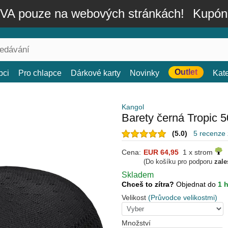
A pouze na webových stránkách!
Kupón
Outlet
bci
Pro chlapce
Dárkové karty
Novinky
Kat
Kangol
Barety černá Tropic 
(5.0)
5 recenze
Cena:
EUR 64,95
1 x strom
(Do košíku pro podporu
zale
Skladem
Chceš to zítra?
Objednat do
1 
Velikost
(Průvodce velikostmi)
Množství