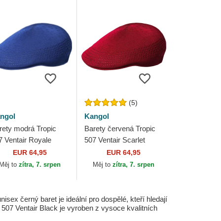
(5)
ngol
Kangol
rety modrá Tropic
Barety červená Tropic
7 Ventair Royale
507 Ventair Scarlet
ngol
Kangol
EUR 64,95
EUR 64,95
Měj to
zítra, 7. srpen
Měj to
zítra, 7. srpen
ex černý baret je ideální pro dospělé, kteří hledají
c 507 Ventair Black je vyroben z vysoce kvalitních