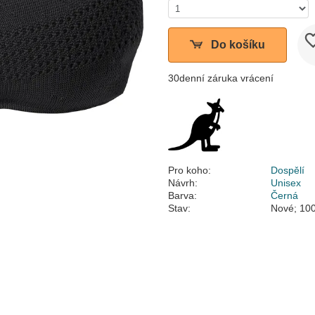
Do košíku
30denní záruka vrácení
Pro koho:
Dospělí
Návrh:
Unisex
Barva:
Černá
Stav:
Nové; 100