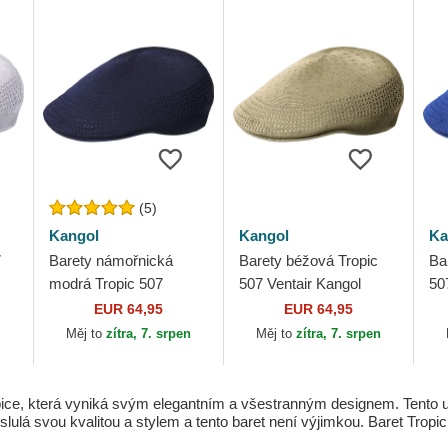
(5)
Kangol
Kangol
Ka
7
Barety námořnická
Barety béžová Tropic
Ba
modrá Tropic 507
507 Ventair Kangol
50
Ventair Navy Kangol
Ka
EUR 64,95
EUR 64,95
Měj to
zítra, 7. srpen
Měj to
zítra, 7. srpen
pice, která vyniká svým elegantním a všestranným designem. Tento unis
lulá svou kvalitou a stylem a tento baret není výjimkou. Baret Tropi
.