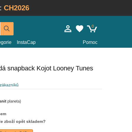
:
CH2026
0
egorie
InstaCap
Pomoc
dá snapback Kojot Looney Tunes
 zákazníků
snit
planeta)
dem
de zboží opět skladem?