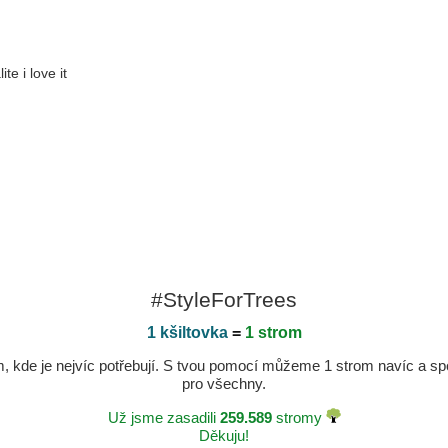
te i love it
#StyleForTrees
1 kšiltovka
=
1 strom
kde je nejvíc potřebují. S tvou pomocí můžeme 1 strom navíc a spole
pro všechny.
Už jsme zasadili
259.589
stromy
Děkuju!