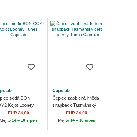
pslab
Capslab
pice šedá BON
Čepice zaoblená hnědá
Y2 Kojot Looney
snapback Tasmánský
nes Capslab
čert Looney Tunes
EUR 34,90
EUR 34,90
Capslab
Měj to
14 – 18 srpen
Měj to
14 – 18 srpen