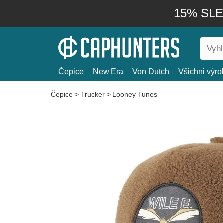
15% SLEV
Čepice
New Era
Von Dutch
Všichni výro
Čepice
>
Trucker
>
Looney Tunes