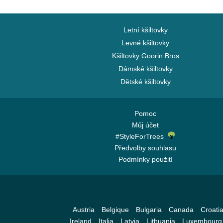
Letní kšiltovky
Levné kšiltovky
Kšiltovky Goorin Bros
Dámské kšiltovky
Dětské kšiltovky
Pomoc
Můj účet
#StyleForTrees
Předvolby souhlasu
Podmínky použití
Austria
Belgique
Bulgaria
Canada
Croati
Ireland
Italia
Latvia
Lithuania
Luxembourg