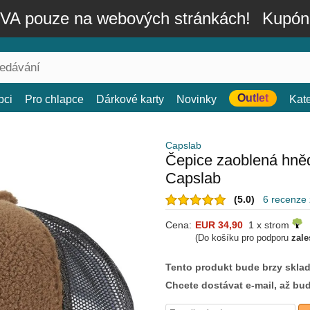
A pouze na webových stránkách!
Kupón
Outlet
bci
Pro chlapce
Dárkové karty
Novinky
Kat
Capslab
Čepice zaoblená hně
Capslab
(5.0)
6 recenze
Cena:
EUR 34,90
1 x strom
(Do košíku pro podporu
zale
Tento produkt bude brzy skla
Chcete dostávat e-mail, až bu