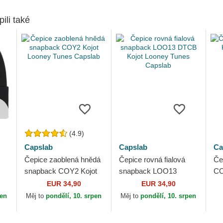
pili také
(4.9)
Capslab
Capslab
Ca
Čepice zaoblená hnědá
Čepice rovná fialová
Če
snapback COY2 Kojot
snapback LOO13
CO
Looney Tunes Capslab
DTCB Kojot Looney
Tu
EUR 34,90
EUR 34,90
Tunes Capslab
pen
Měj to
pondělí, 10. srpen
Měj to
pondělí, 10. srpen