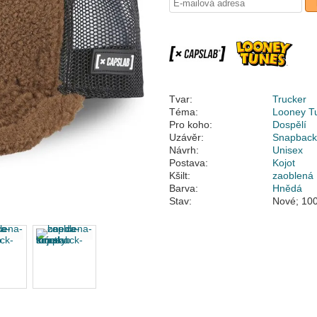
Tvar:
Trucker
Téma:
Looney T
Pro koho:
Dospělí
Uzávěr:
Snapbac
Návrh:
Unisex
Postava:
Kojot
Kšilt:
zaoblená
Barva:
Hnědá
Stav:
Nové; 100