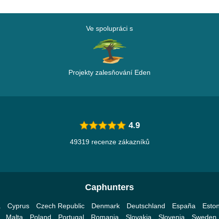
Ve spolupráci s
Projekty zalesňování Eden
4.9
49319 recenze zákazníků
Caphunters
a
Cyprus
Czech Republic
Denmark
Deutschland
España
Eston
Malta
Poland
Portugal
Romania
Slovakia
Slovenia
Sweden