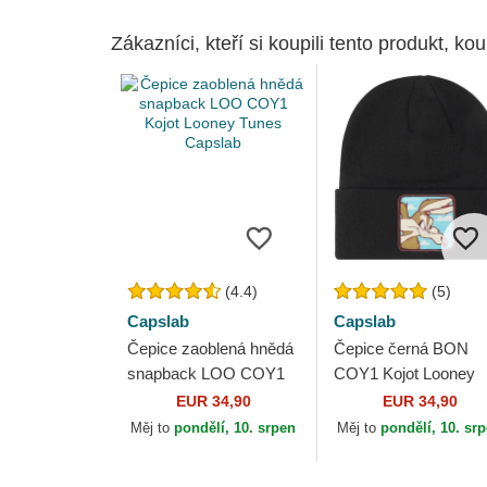
Zákazníci, kteří si koupili tento produkt, kou
(4.4)
(5)
Capslab
Capslab
Čepice zaoblená hnědá
Čepice černá BON
snapback LOO COY1
COY1 Kojot Looney
Kojot Looney Tunes
Tunes Capslab
EUR 34,90
EUR 34,90
Capslab
Měj to
pondělí, 10. srpen
Měj to
pondělí, 10. sr