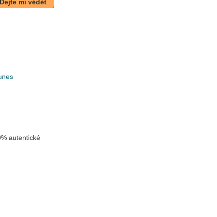
Dejte mi vědět
unes
k
% autentické