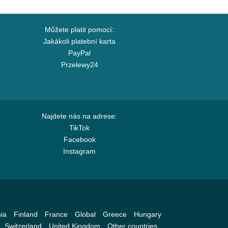
Můžete platit pomocí:
Jakákoli platební karta
PayPal
Przelewy24
Najdete nás na adrese:
TikTok
Facebook
Instagram
ia
Finland
France
Global
Greece
Hungary
Switzerland
United Kingdom
Other countries