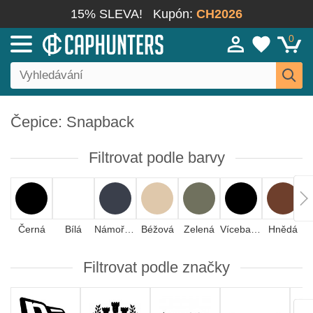
15% SLEVA!
Kupón:
CH2026
0
Čepice: Snapback
Filtrovat podle barvy
Černá
Bílá
Námořnická modrá
Béžová
Zelená
Vícebarevná
Hnědá
Filtrovat podle značky