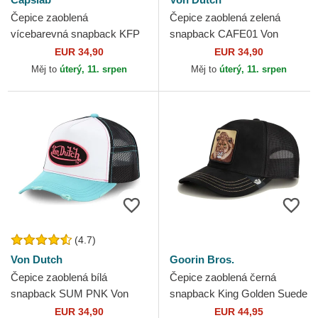
Čepice zaoblená
Čepice zaoblená zelená
vícebarevná snapback KFP
snapback CAFE01 Von
DRA Kung Fu Panda
Dutch
EUR 34,90
EUR 34,90
Capslab
Měj to
úterý, 11. srpen
Měj to
úterý, 11. srpen
(4.7)
Von Dutch
Goorin Bros.
Čepice zaoblená bílá
Čepice zaoblená černá
snapback SUM PNK Von
snapback King Golden Suede
Dutch
The Farm Goorin Bros.
EUR 34,90
EUR 44,95