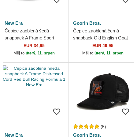
New Era
Goorin Bros.
Čepice zaoblená šedá
Čepice zaoblená černá
snapback A Frame Sport
snapback Old English Goat
New York Yankees MLB
The Farm Goorin Bros.
EUR 34,95
EUR 49,95
New Era
Měj to
úterý, 11. srpen
Měj to
úterý, 11. srpen
(5)
New Era
Goorin Bros.