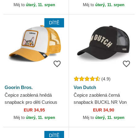
Měj to
úterý, 11. srpen
Měj to
úterý, 11. srpen
DÍTĚ
(4.9)
Goorin Bros.
Von Dutch
Čepice zaoblená hnědá
Čepice zaoblená černá
snapback pro děti Curious
snapback BUCKL NR Von
Cat Mini The Farm Goorin
Dutch
EUR 34,95
EUR 34,90
Bros.
Měj to
úterý, 11. srpen
Měj to
úterý, 11. srpen
DÍTĚ