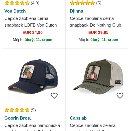
(4.9)
(5)
Von Dutch
Djinns
Čepice zaoblená černá
Čepice zaoblená černá
snapback LOFB Von Dutch
snapback Do Nothing Club
HFT DNC Sloth Djinns
EUR 34,90
EUR 29,95
Měj to
úterý, 11. srpen
Měj to
úterý, 11. srpen
(5)
Goorin Bros.
Capslab
Čepice zaoblená námořnická
Čepice zaoblená zelená