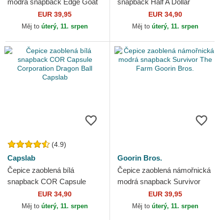
modrá snapback Edge Goat
snapback Half A Dollar
The Farm Goorin Bros.
HALFB Hip Hop Dogz
EUR 39,95
EUR 34,90
Capslab
Měj to
úterý, 11. srpen
Měj to
úterý, 11. srpen
(4.9)
Capslab
Goorin Bros.
Čepice zaoblená bílá
Čepice zaoblená námořnická
snapback COR Capsule
modrá snapback Survivor
Corporation Dragon Ball
The Farm Goorin Bros.
EUR 34,90
EUR 39,95
Capslab
Měj to
úterý, 11. srpen
Měj to
úterý, 11. srpen