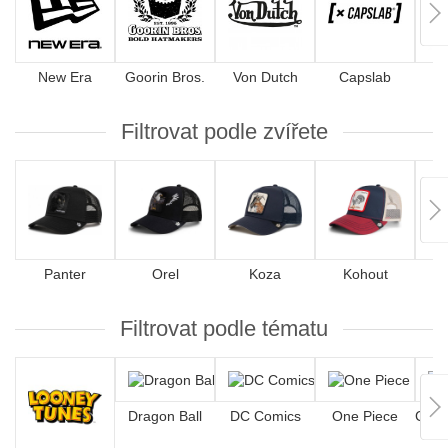
New Era
Goorin Bros.
Von Dutch
Capslab
4
Filtrovat podle zvířete
Panter
Orel
Koza
Kohout
Filtrovat podle tématu
Dragon Ball
DC Comics
One Piece