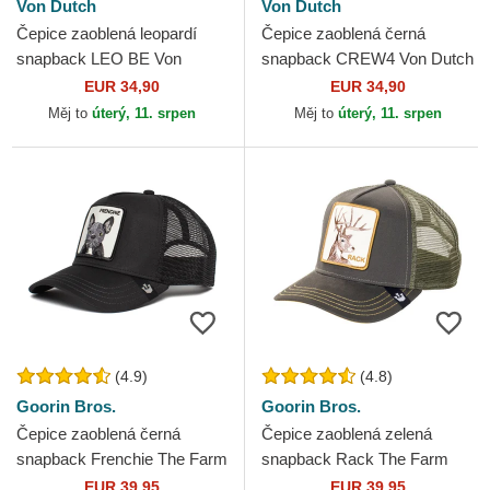
Von Dutch
Von Dutch
Čepice zaoblená leopardí
Čepice zaoblená černá
snapback LEO BE Von
snapback CREW4 Von Dutch
Dutch
EUR 34,90
EUR 34,90
Měj to
úterý, 11. srpen
Měj to
úterý, 11. srpen
(4.9)
(4.8)
Goorin Bros.
Goorin Bros.
Čepice zaoblená černá
Čepice zaoblená zelená
snapback Frenchie The Farm
snapback Rack The Farm
Goorin Bros.
Goorin Bros.
EUR 39,95
EUR 39,95