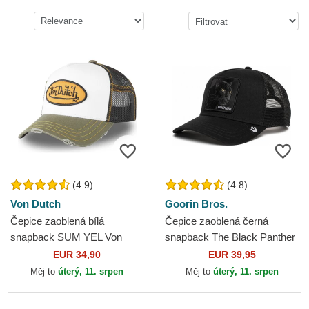
(4.9)
(4.8)
Von Dutch
Goorin Bros.
Čepice zaoblená bílá
Čepice zaoblená černá
snapback SUM YEL Von
snapback The Black Panther
Dutch
Core Combo The Farm
EUR 34,90
EUR 39,95
Goorin Bros.
Měj to
úterý, 11. srpen
Měj to
úterý, 11. srpen