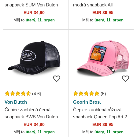
snapback SUM Von Dutch
modrá snapback All
American Rooster The Farm
EUR 34,90
EUR 39,95
Goorin Bros.
Měj to
úterý, 11. srpen
Měj to
úterý, 11. srpen
(4.6)
(5)
Von Dutch
Goorin Bros.
Čepice zaoblená černá
Čepice zaoblená růžová
snapback BWB Von Dutch
snapback Queen Pop Art 2
The Farm Goorin Bros.
EUR 34,90
EUR 39,95
Měj to
úterý, 11. srpen
Měj to
úterý, 11. srpen