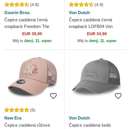
(4.8)
(4.9)
Goorin Bros.
Von Dutch
Čepice zaoblená černá
Čepice zaoblená černá
snapback Freedom The
snapback LOFB04 Von
Farm Goorin Bros.
Dutch
EUR 39,95
EUR 34,90
Měj to
úterý, 11. srpen
Měj to
úterý, 11. srpen
(5)
New Era
Von Dutch
Čepice zaoblená růžová
Čepice zaoblená šedá