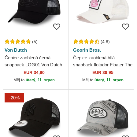
(5)
(4.8)
Von Dutch
Goorin Bros.
Čepice zaoblená černá
Čepice zaoblená bílá
snapback LOG01 Von Dutch
snapback flotador Floater The
Farm Goorin Bros.
EUR 34,90
EUR 39,95
Měj to
úterý, 11. srpen
Měj to
úterý, 11. srpen
-20%