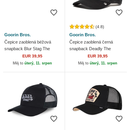
(4.8)
Goorin Bros.
Goorin Bros.
Čepice zaoblená béžová
Čepice zaoblená černá
snapback Blur Stag The
snapback Deadly The
Farm Goorin Bros.
Deadliest Scorpion The Farm
EUR 39,95
EUR 39,95
Goorin Bros.
Měj to
úterý, 11. srpen
Měj to
úterý, 11. srpen