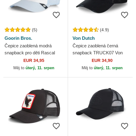
(5)
(4.9)
Goorin Bros.
Von Dutch
Čepice zaoblená modrá
Čepice zaoblená černá
snapback pro děti Rascal
snapback TRUCK07 Von
Raccoon Mini The Farm
Dutch
EUR 34,95
EUR 34,90
Goorin Bros.
Měj to
úterý, 11. srpen
Měj to
úterý, 11. srpen