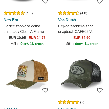
(4.9)
(4.8)
New Era
Von Dutch
Čepice zaoblená černá
Čepice zaoblená šedá
snapback Clean A Frame
snapback CAFE02 Von
New York Yankees MLB
Dutch
EUR
30,95
EUR 24,76
EUR 34,90
New Era
Měj to
úterý, 11. srpen
Měj to
úterý, 11. srpen
(5)
Capslab
Von Dutch