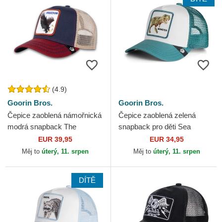
(4.9)
Goorin Bros.
Goorin Bros.
Čepice zaoblená námořnická
Čepice zaoblená zelená
modrá snapback The
snapback pro děti Sea
Freedom Eagle The Farm
Monster The Farm Goorin
EUR 39,95
EUR 34,95
Goorin Bros.
Bros.
Měj to
úterý, 11. srpen
Měj to
úterý, 11. srpen
DÍTĚ