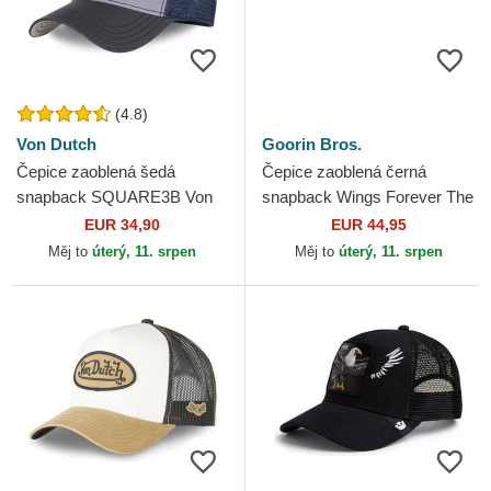
(4.8)
Von Dutch
Goorin Bros.
Čepice zaoblená šedá
Čepice zaoblená černá
snapback SQUARE3B Von
snapback Wings Forever The
Dutch
Farm Goorin Bros.
EUR 34,90
EUR 44,95
Měj to
úterý, 11. srpen
Měj to
úterý, 11. srpen