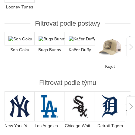
Looney Tunes
Filtrovat podle postavy
Son Goku
Bugs Bunny
Kačer Duffy
S
Kojot
Filtrovat podle týmu
Atla
New York Yankees
Los Angeles Dodgers
Chicago White Sox
Detroit Tigers