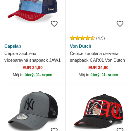
(4.9)
Capslab
Von Dutch
Čepice zaoblená
Čepice zaoblená červená
vícebarevná snapback JAW1
snapback CAR01 Von Dutch
JAWB Žralok Capslab
EUR 34,90
EUR 34,90
Měj to
úterý, 11. srpen
Měj to
úterý, 11. srpen