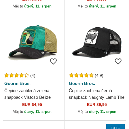
Měj to
úterý, 11. srpen
Měj to
úterý, 11. srpen
(4)
(4.9)
Goorin Bros.
Goorin Bros.
Čepice zaoblená zelená
Čepice zaoblená černá
snapback Vistoso Belize
snapback Naughty Lamb The
Toucan The Farm Goorin
Farm Goorin Bros.
EUR 64,95
EUR 39,95
Bros.
Měj to
úterý, 11. srpen
Měj to
úterý, 11. srpen
DÍTĚ