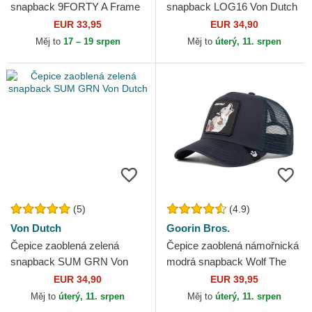
snapback 9FORTY A Frame
snapback LOG16 Von Dutch
Floral New York Yankees
EUR 33,95
EUR 34,90
MLB New Era
Měj to
17 – 19 srpen
Měj to
úterý, 11. srpen
(5)
(4.9)
Von Dutch
Goorin Bros.
Čepice zaoblená zelená
Čepice zaoblená námořnická
snapback SUM GRN Von
modrá snapback Wolf The
Dutch
Farm Goorin Bros.
EUR 34,90
EUR 39,95
Měj to
úterý, 11. srpen
Měj to
úterý, 11. srpen