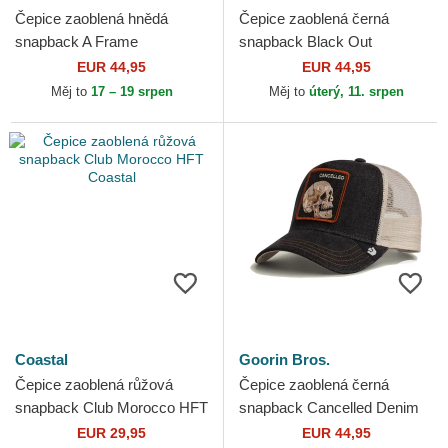
Čepice zaoblená hnědá
Čepice zaoblená černá
snapback A Frame
snapback Black Out
Distressed Cord Red Bull
Doberman Metallic The Farm
EUR 44,95
EUR 44,95
Racing Formula 1 New Era
Goorin Bros.
Měj to
17 – 19 srpen
Měj to
úterý, 11. srpen
Coastal
Goorin Bros.
Čepice zaoblená růžová
Čepice zaoblená černá
snapback Club Morocco HFT
snapback Cancelled Denim
Coastal
Skull The Farm Goorin Bros.
EUR 29,95
EUR 44,95