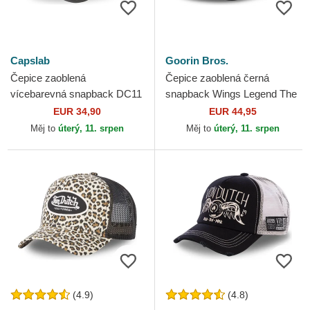
Capslab
Goorin Bros.
Čepice zaoblená
Čepice zaoblená černá
vícebarevná snapback DC11
snapback Wings Legend The
JOKB Joker DC Comics
Farm Goorin Bros.
EUR 34,90
EUR 44,95
Capslab
Měj to
úterý, 11. srpen
Měj to
úterý, 11. srpen
(4.9)
(4.8)