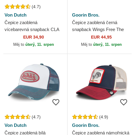
(4.7)
Von Dutch
Goorin Bros.
Čepice zaoblená
Čepice zaoblená černá
vícebarevná snapback CLA
snapback Wings Free The
Von Dutch
Farm Goorin Bros.
EUR 34,90
EUR 44,95
Měj to
úterý, 11. srpen
Měj to
úterý, 11. srpen
(4.7)
(4.9)
Von Dutch
Goorin Bros.
Čepice zaoblená bílá
Čepice zaoblená námořnická