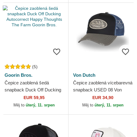
(5)
Goorin Bros.
Von Dutch
Čepice zaoblená šedá
Čepice zaoblená vícebarevná
snapback Duck Off Ducking
snapback USED 08 Von
Autocorrect Happy Thoughts
Dutch
EUR 59,95
EUR 34,90
The Farm Goorin Bros.
Měj to
úterý, 11. srpen
Měj to
úterý, 11. srpen