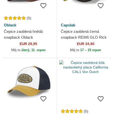
(5)
Oblack
Capslab
Čepice zaoblená hnědá
Čepice zaoblená černá
snapback Oblack
snapback REM6 GLO Rick
Sanchez Rick a Morty
EUR 29,95
EUR 34,90
Capslab
Měj to
úterý, 11. srpen
Měj to
17 – 19 srpen
(5)