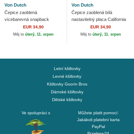
Von Dutch
Von Dutch
Čepice zaoblená
Čepice zaoblená bílá
vícebarevná snapback
nastavitelný placa California
TERRY04 Von Dutch
CAL1 Von Dutch
EUR 34,90
EUR 34,90
Měj to
úterý, 11. srpen
Měj to
úterý, 11. srpen
Letní kšiltovky
Levné kšiltovky
Kšiltovky Goorin Bros
Dámské kšiltovky
Dětské kšiltovky
Ve spolupráci s
Můžete platit pomocí:
Jakákoli platební karta
PayPal
Przelewy24