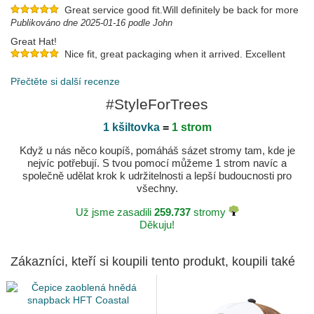
Great service good fit.Will definitely be back for more
Publikováno dne 2025-01-16 podle John
Great Hat!
Nice fit, great packaging when it arrived. Excellent
overall.
Publikováno dne 2025-01-10 podle Kris
Přečtěte si další recenze
#StyleForTrees
1 kšiltovka
=
1 strom
Když u nás něco koupíš, pomáháš sázet stromy tam, kde je
nejvíc potřebují. S tvou pomocí můžeme 1 strom navíc a
společně udělat krok k udržitelnosti a lepší budoucnosti pro
všechny.
Už jsme zasadili
259.737
stromy
Děkuju!
Zákazníci, kteří si koupili tento produkt, koupili také