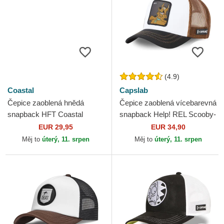
(4.9)
Coastal
Capslab
Čepice zaoblená hnědá
Čepice zaoblená vícebarevná
snapback HFT Coastal
snapback Help! REL Scooby-
Doo Capslab
EUR 29,95
EUR 34,90
Měj to
úterý, 11. srpen
Měj to
úterý, 11. srpen