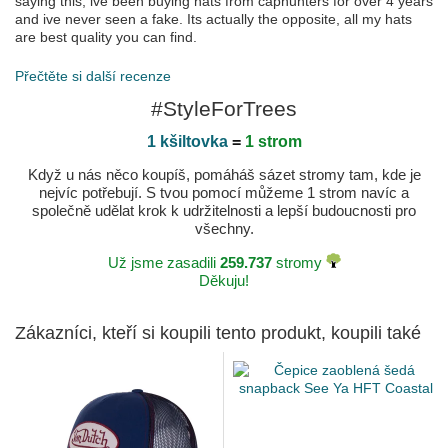
saying this, ive been buying hats from caphunters for over 4 years
and ive never seen a fake. Its actually the opposite, all my hats
are best quality you can find.
Publikováno dne 2025-12-12 podle Gilles
Přečtěte si další recenze
Customer service with a sense of humour
I had some interesting messages from caphunters,
#StyleForTrees
especially the packing team . At first I thought it was somebody
taking the p!!! And felt maybe I had been tucked up gud n proper,
1 kšiltovka
=
1 strom
especially after reading some of the reviews, saying its a scam
and there fake hats and blah blah blah.. but I'm glad to report
Když u nás něco koupíš, pomáháš sázet stromy tam, kde je
from the quality of the caps and customer service everything has
nejvíc potřebují. S tvou pomocí můžeme 1 strom navíc a
been spot on . Thanks cap hunters.
společně udělat krok k udržitelnosti a lepší budoucnosti pro
Publikováno dne 2025-04-06 podle Dave
všechny.
Pleased
Už jsme zasadili
259.737
stromy
Good communication,quality product would
Děkuju!
recommend
Publikováno dne 2025-03-30 podle Stephen
Zákazníci, kteří si koupili tento produkt, koupili také