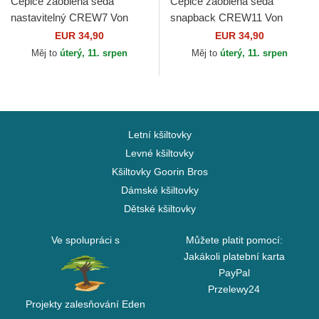
Čepice zaoblená šedá
Čepice zaoblená šedá
nastavitelný CREW7 Von
snapback CREW11 Von
Dutch
Dutch
EUR 34,90
EUR 34,90
Měj to
úterý, 11. srpen
Měj to
úterý, 11. srpen
Letní kšiltovky
Levné kšiltovky
Kšiltovky Goorin Bros
Dámské kšiltovky
Dětské kšiltovky
Ve spolupráci s
Můžete platit pomocí:
Jakákoli platební karta
PayPal
Przelewy24
Projekty zalesňování Eden