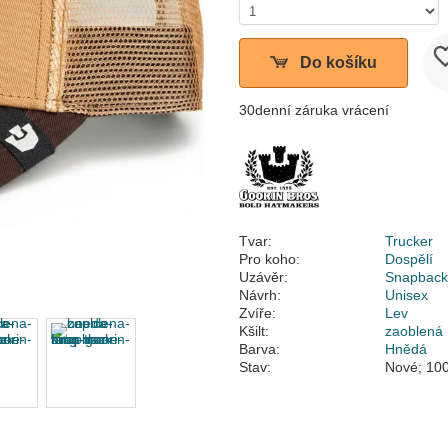
Do košíku
30denní záruka vrácení
Tvar:
Trucker
Pro koho:
Dospělí
Uzávěr:
Snapbac
Návrh:
Unisex
Zvíře:
Lev
Kšilt:
zaoblená
Barva:
Hnědá
Stav:
Nové; 100