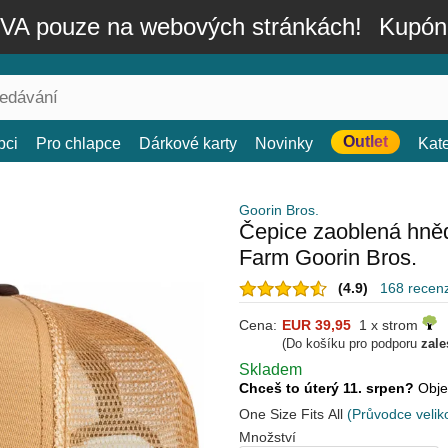
A pouze na webových stránkách!
Kupón
Outlet
bci
Pro chlapce
Dárkové karty
Novinky
Kat
Goorin Bros.
Čepice zaoblená hně
Farm Goorin Bros.
(4.9)
168 recen
Cena:
EUR 39,95
1 x strom
(Do košíku pro podporu
zale
Skladem
Chceš to úterý 11. srpen?
Obje
One Size Fits All
(Průvodce velik
Množství