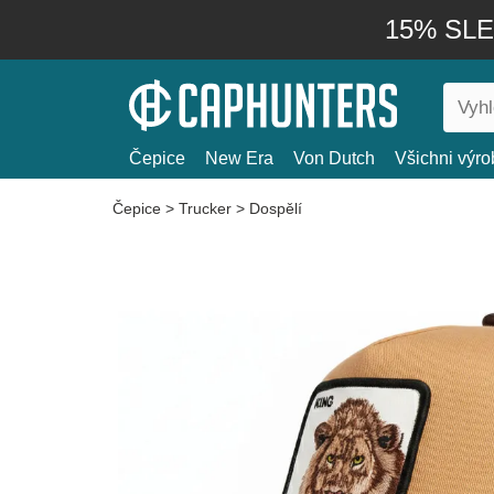
15% SLEV
Čepice
New Era
Von Dutch
Všichni výro
Čepice
>
Trucker
>
Dospělí