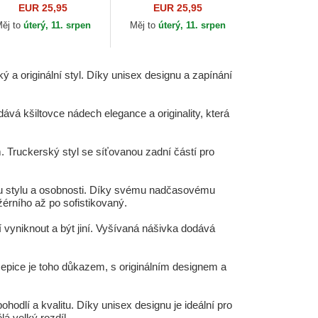
ague Essential New
League Essential New
EUR 25,95
EUR 25,95
rk Yankees MLB
York Yankees MLB New
ěj to
úterý, 11. srpen
Měj to
úterý, 11. srpen
w Era
Era
 a originální styl. Díky unisex designu a zapínání
dává kšiltovce nádech elegance a originality, která
m. Truckerský styl se síťovanou zadní částí pro
mu stylu a osobnosti. Díky svému nadčasovému
érního až po sofistikovaný.
í vyniknout a být jiní. Vyšívaná nášivka dodává
 čepice je toho důkazem, s originálním designem a
odlí a kvalitu. Díky unisex designu je ideální pro
lá velký rozdíl.