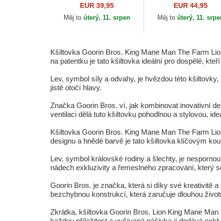
Lion The Rocker The
Suede The Farm Goo
EUR 39,95
EUR 44,95
Farm Goorin Bros.
Bros.
Měj to
úterý, 11. srpen
Měj to
úterý, 11. srp
Kšiltovka Goorin Bros. King Mane Man The Farm Lion B
na patentku je tato kšiltovka ideální pro dospělé, kteří
Lev, symbol síly a odvahy, je hvězdou této kšiltovky,
jistě otočí hlavy.
Značka Goorin Bros. ví, jak kombinovat inovativní des
ventilaci dělá tuto kšiltovku pohodlnou a stylovou, ideá
Kšiltovka Goorin Bros. King Mane Man The Farm Lio
designu a hnědé barvě je tato kšiltovka klíčovým ko
Lev, symbol královské rodiny a šlechty, je nespornou 
nádech exkluzivity a řemeslného zpracování, který se
Goorin Bros. je značka, která si díky své kreativitě
bezchybnou konstrukcí, která zaručuje dlouhou život
Zkrátka, kšiltovka Goorin Bros. Lion King Mane Man T
každou příležitost a vyšívaná nášivka jí dodává exkluzi