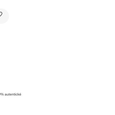
k
% autentické