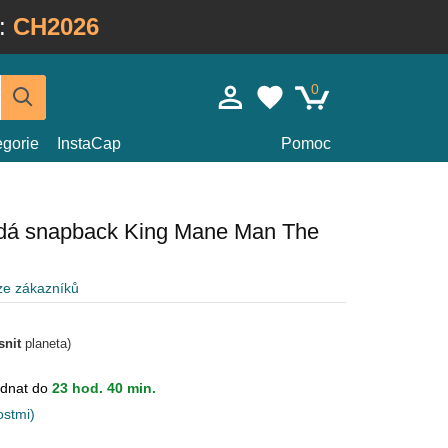
:
CH2026
0
egorie
InstaCap
Pomoc
dá snapback King Mane Man The
ze zákazníků
snit
planeta)
dnat do
23 hod. 40 min.
ostmi)