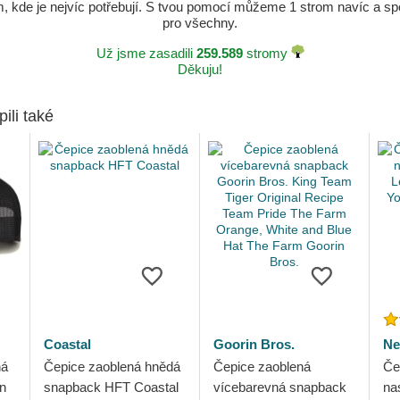
kde je nejvíc potřebují. S tvou pomocí můžeme 1 strom navíc a spole
pro všechny.
Už jsme zasadili
259.589
stromy
Děkuju!
pili také
Coastal
Goorin Bros.
Ne
ná
Čepice zaoblená hnědá
Čepice zaoblená
Če
n
snapback HFT Coastal
vícebarevná snapback
na