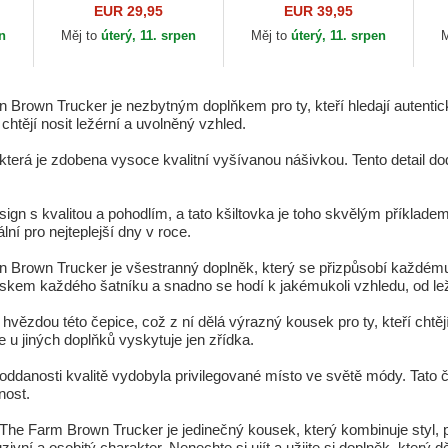
rin
Goorin Bros. King Team
Le
EUR 29,95
EUR 39,95
Tiger Original Recipe
Yo
en
Měj to
úterý, 11. srpen
Měj to
úterý, 11. srpen
M
Team Pride The...
Ne
rown Trucker je nezbytným doplňkem pro ty, kteří hledají autentický
 chtějí nosit ležérní a uvolněný vzhled.
 která je zdobena vysoce kvalitní vyšívanou nášivkou. Tento detail do
ign s kvalitou a pohodlím, a tato kšiltovka je toho skvělým příklade
lní pro nejteplejší dny v roce.
n Brown Trucker je všestranný doplněk, který se přizpůsobí každé
uskem každého šatníku a snadno se hodí k jakémukoli vzhledu, od lež
hvězdou této čepice, což z ní dělá výrazný kousek pro ty, kteří chtěj
 u jiných doplňků vyskytuje jen zřídka.
 a oddanosti kvalitě vydobyla privilegované místo ve světě módy. Tato
nost.
he Farm Brown Trucker je jedinečný kousek, který kombinuje styl, poh
vní a osobitý charakter. Nenechte si ujít a užijte si doplněk, který dě