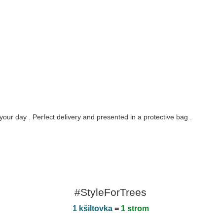
our day . Perfect delivery and presented in a protective bag .
#StyleForTrees
1 kšiltovka
=
1 strom