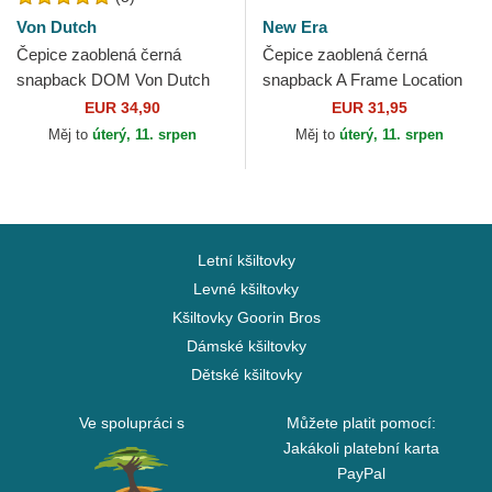
Von Dutch
New Era
Čepice zaoblená černá
Čepice zaoblená černá
snapback DOM Von Dutch
snapback A Frame Location
Austin Ciudades y Playas
EUR 34,90
EUR 31,95
Texas New Era
Měj to
úterý, 11. srpen
Měj to
úterý, 11. srpen
Letní kšiltovky
Levné kšiltovky
Kšiltovky Goorin Bros
Dámské kšiltovky
Dětské kšiltovky
Ve spolupráci s
Můžete platit pomocí:
Jakákoli platební karta
PayPal