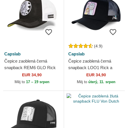
(4.9)
Capslab
Capslab
Čepice zaoblená černá
Čepice zaoblená černá
snapback REM6 GLO Rick
snapback LOO1 Rick a
Sanchez Rick a Morty
Morty Capslab
EUR 34,90
EUR 34,90
Capslab
Měj to
17 – 19 srpen
Měj to
úterý, 11. srpen