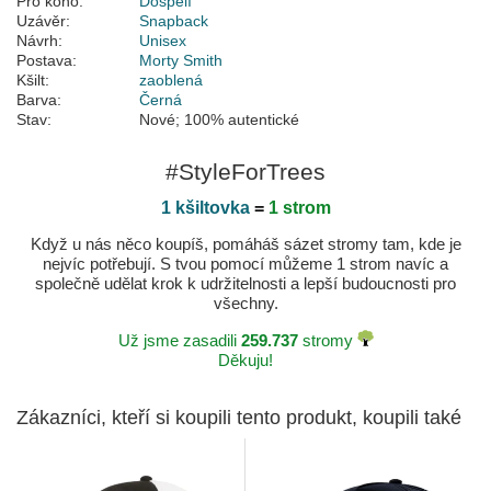
Pro koho:
Dospělí
Uzávěr:
Snapback
Návrh:
Unisex
Postava:
Morty Smith
Kšilt:
zaoblená
Barva:
Černá
Stav:
Nové; 100% autentické
#StyleForTrees
1 kšiltovka
=
1 strom
Když u nás něco koupíš, pomáháš sázet stromy tam, kde je
nejvíc potřebují. S tvou pomocí můžeme 1 strom navíc a
společně udělat krok k udržitelnosti a lepší budoucnosti pro
všechny.
Už jsme zasadili
259.737
stromy
Děkuju!
Zákazníci, kteří si koupili tento produkt, koupili také