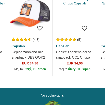
(4.8)
(5)
Capslab
Capslab
Ca
ná
Čepice zaoblená bílá
Čepice zaoblená černá
Če
snapback DB3 GOK2
snapback CC1 Chupa
sn
e
Son Goku Dragon Ball
Chups Capslab
Na
EUR 34,90
EUR 34,90
Capslab
Ca
Měj to
úterý, 11. srpen
Měj to
úterý, 11. srpen
M
Ve spolupráci s