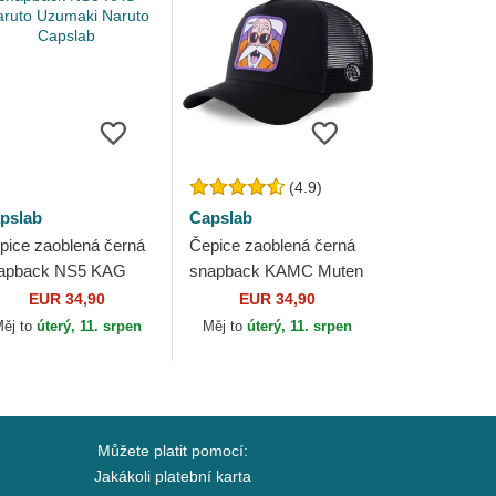
(4.9)
pslab
Capslab
pice zaoblená černá
Čepice zaoblená černá
apback NS5 KAG
snapback KAMC Muten
ruto Uzumaki Naruto
Róši Dragon Ball
EUR 34,90
EUR 34,90
pslab
Capslab
ěj to
úterý, 11. srpen
Měj to
úterý, 11. srpen
Můžete platit pomocí:
Jakákoli platební karta