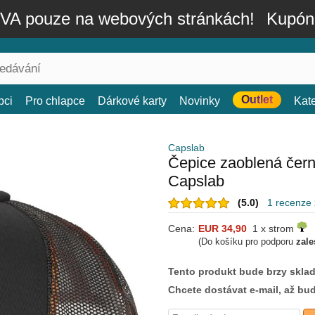
A pouze na webových stránkách!
Kupón
Outlet
bci
Pro chlapce
Dárkové karty
Novinky
Kat
Capslab
Čepice zaoblená če
Capslab
(5.0)
1 recenze
Cena:
EUR 34,90
1 x strom
(Do košíku pro podporu
zale
Tento produkt bude brzy skla
Chcete dostávat e-mail, až bu