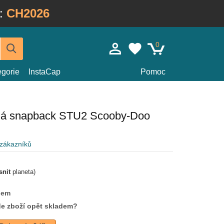
:
CH2026
0
egorie
InstaCap
Pomoc
rná snapback STU2 Scooby-Doo
 zákazníků
snit
planeta)
dem
de zboží opět skladem?