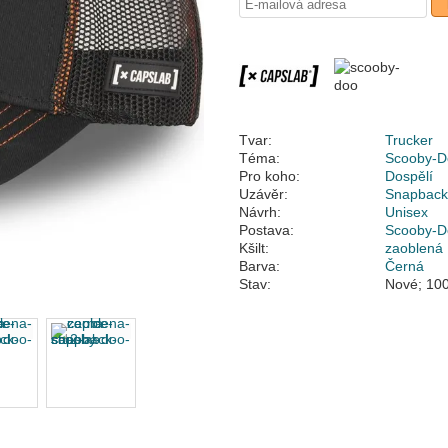
Tvar:
Trucker
Téma:
Scooby-D
Pro koho:
Dospělí
Uzávěr:
Snapbac
Návrh:
Unisex
Postava:
Scooby-D
Kšilt:
zaoblená
Barva:
Černá
Stav:
Nové; 100