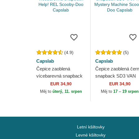
(4.9)
(5)
Capslab
Capslab
Čepice zaoblená
Čepice zaoblená čer
vícebarevná snapback
snapback SD3 VAN
Help! REL Scooby-Doo
The Mystery Machin
EUR 34,90
EUR 34,90
Capslab
Scooby-Doo Capslab
Měj to
úterý, 11. srpen
Měj to
17 – 19 srpen
Letní kšiltovky
Levné kšiltovky