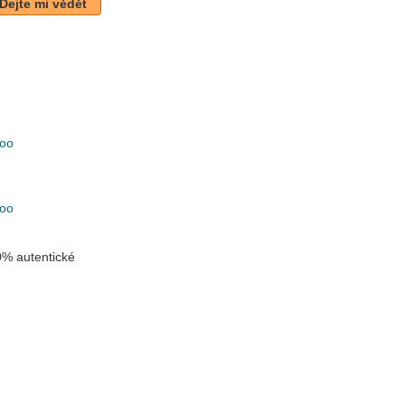
Dejte mi vědět
oo
k
oo
% autentické