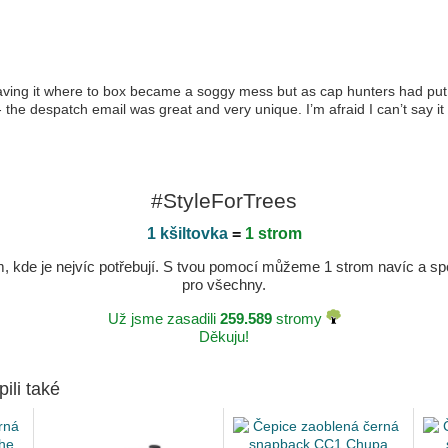
eaving it where to box became a soggy mess but as cap hunters had put 
- the despatch email was great and very unique. I’m afraid I can’t say it
#StyleForTrees
1 kšiltovka
=
1 strom
kde je nejvíc potřebují. S tvou pomocí můžeme 1 strom navíc a spole
pro všechny.
Už jsme zasadili
259.589
stromy
Děkuju!
pili také