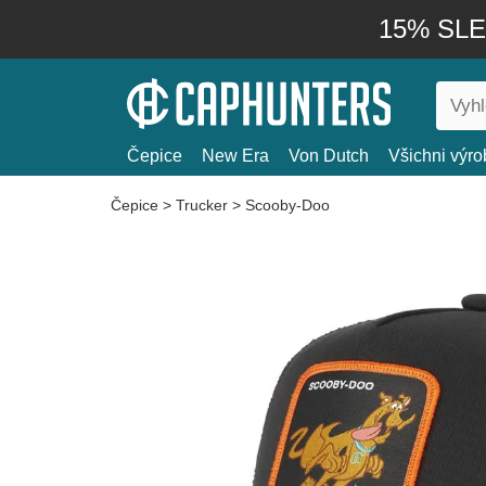
15% SLEV
Čepice
New Era
Von Dutch
Všichni výro
Čepice
>
Trucker
>
Scooby-Doo