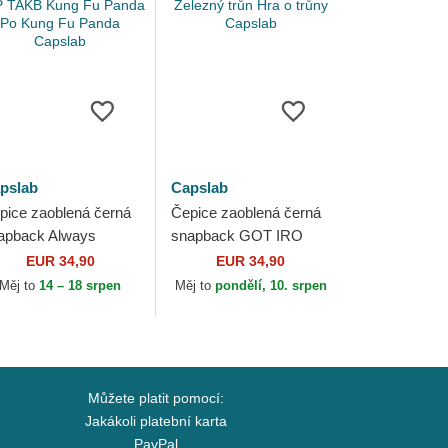
pslab
Capslab
pice zaoblená černá
Čepice zaoblená černá
apback Always
snapback GOT IRO
ngry KFP TAKB
Železný trůn Hra o trůny
EUR 34,90
EUR 34,90
ng Fu Panda Po
Capslab
Měj to
14 – 18 srpen
Měj to
pondělí, 10. srpen
ng Fu Panda Capslab
Můžete platit pomocí:
Jakákoli platební karta
PayPal