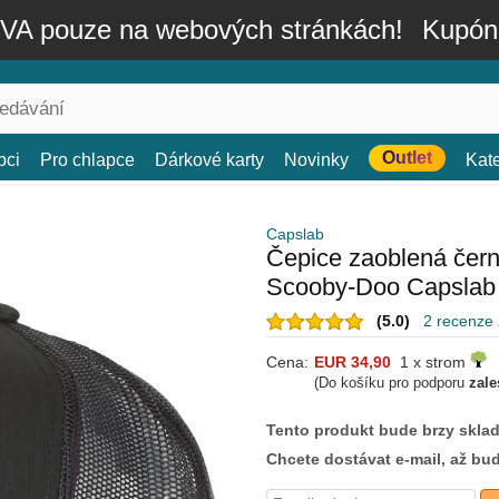
A pouze na webových stránkách!
Kupón
Outlet
bci
Pro chlapce
Dárkové karty
Novinky
Kat
Capslab
Čepice zaoblená če
Scooby-Doo Capslab
(5.0)
2 recenze
Cena:
EUR 34,90
1 x strom
(Do košíku pro podporu
zale
Tento produkt bude brzy skla
Chcete dostávat e-mail, až bu