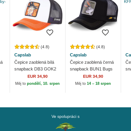
(4.8)
(4.8)
Capslab
Capslab
Ca
ná
Čepice zaoblená bílá
Čepice zaoblená černá
Če
snapback DB3 GOK2
snapback BUN1 Bugs
sn
e
Son Goku Dragon Ball
Bunny Looney Tunes
Hu
EUR 34,90
EUR 34,90
Capslab
Capslab
Ku
Měj to
pondělí, 10. srpen
Měj to
14 – 18 srpen
Ku
Ve spolupráci s