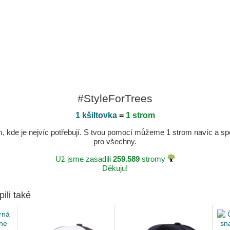
#StyleForTrees
1 kšiltovka
=
1 strom
kde je nejvíc potřebují. S tvou pomocí můžeme 1 strom navíc a spole
pro všechny.
Už jsme zasadili
259.589
stromy
Děkuju!
pili také