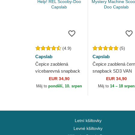
(4.9)
(5)
Capslab
Capslab
Čepice zaoblená
Čepice zaoblená čer
vícebarevná snapback
snapback SD3 VAN
Help! REL Scooby-Doo
The Mystery Machin
EUR 34,90
EUR 34,90
Capslab
Scooby-Doo Capslab
Měj to
pondělí, 10. srpen
Měj to
14 – 18 srpen
Letní kšiltovky
Levné kšiltovky