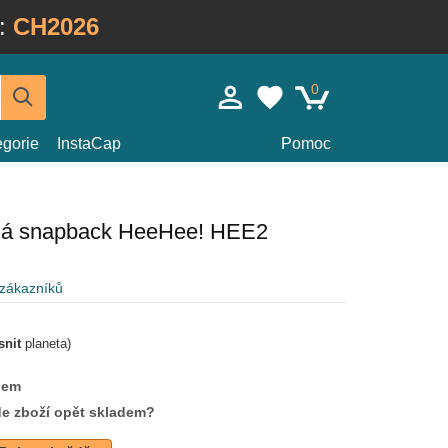
:
CH2026
0
egorie
InstaCap
Pomoc
rná snapback HeeHee! HEE2
 zákazníků
snit
planeta)
dem
de zboží opět skladem?