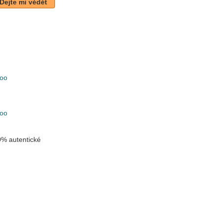
Dejte mi vědět
oo
k
oo
% autentické