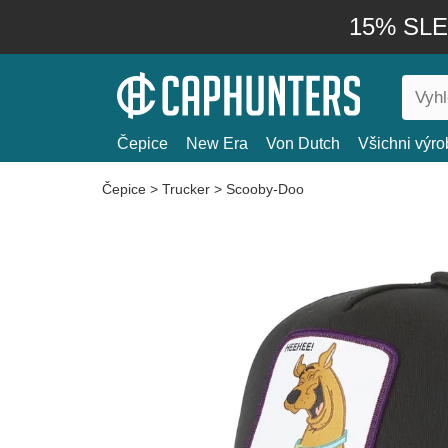
15% SLEV
Čepice
New Era
Von Dutch
Všichni výro
Čepice
>
Trucker
>
Scooby-Doo