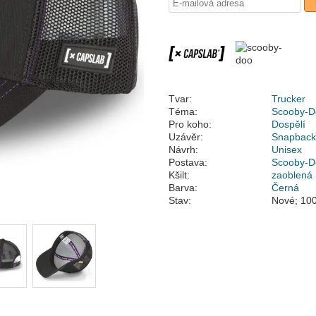
Tvar:
Trucker
Téma:
Scooby-D
Pro koho:
Dospělí
Uzávěr:
Snapbac
Návrh:
Unisex
Postava:
Scooby-D
Kšilt:
zaoblená
Barva:
Černá
Stav:
Nové; 100