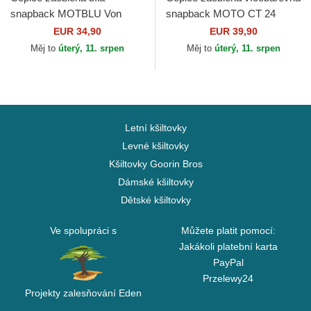
snapback MOTBLU Von
snapback MOTO CT 24
Dutch
MotoGP MotoGP Von Dutch
EUR 34,90
EUR 39,90
Měj to
úterý, 11. srpen
Měj to
úterý, 11. srpen
Letní kšiltovky
Levné kšiltovky
Kšiltovky Goorin Bros
Dámské kšiltovky
Dětské kšiltovky
Ve spolupráci s
Můžete platit pomocí:
Jakákoli platební karta
PayPal
Przelewy24
Projekty zalesňování Eden