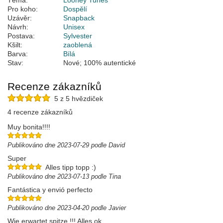
Téma:
Looney Tunes
Pro koho:
Dospělí
Uzávěr:
Snapback
Návrh:
Unisex
Postava:
Sylvester
Kšilt:
zaoblená
Barva:
Bílá
Stav:
Nové; 100% autentické
Recenze zákazníků
5 z 5 hvězdiček
4 recenze zákazníků
Muy bonita!!!!
Publikováno dne 2023-07-29 podle David
Super
Alles tipp topp :)
Publikováno dne 2023-07-13 podle Tina
Fantástica y envió perfecto
Publikováno dne 2023-04-20 podle Javier
Wie erwartet spitze !!! Alles ok