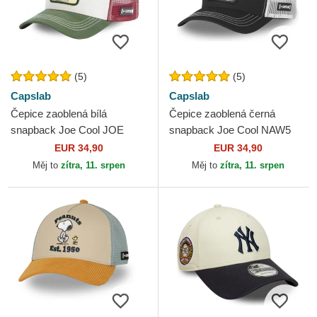
(5)
(5)
Capslab
Capslab
Čepice zaoblená bílá
Čepice zaoblená černá
snapback Joe Cool JOE
snapback Joe Cool NAW5
Snoopy Arašídy Capslab
Snoopy Arašídy Capslab
EUR 34,90
EUR 34,90
Měj to
zítra, 11. srpen
Měj to
zítra, 11. srpen