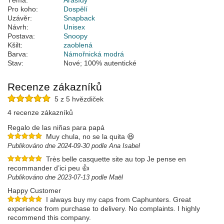
Téma:
Arašídy
Pro koho:
Dospělí
Uzávěr:
Snapback
Návrh:
Unisex
Postava:
Snoopy
Kšilt:
zaoblená
Barva:
Námořnická modrá
Stav:
Nové; 100% autentické
Recenze zákazníků
5 z 5 hvězdiček
4 recenze zákazníků
Regalo de las niñas para papá
Muy chula, no se la quita 😆
Publikováno dne 2024-09-30 podle Ana Isabel
Très belle casquette site au top Je pense en
recommander d’ici peu 👍
Publikováno dne 2023-07-13 podle Maël
Happy Customer
I always buy my caps from Caphunters. Great
experience from purchase to delivery. No complaints. I highly
recommend this company.