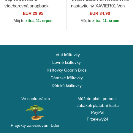
vícebarevná snapback
nastavitelný XAVIER01 Von
Oysters & Beer HFT Coastal
Dutch
EUR 29,95
EUR 34,90
Měj to
zítra, 11. srpen
Měj to
zítra, 11. srpen
Letní kšiltovky
Levné kšiltovky
Kšiltovky Goorin Bros
Dámské kšiltovky
Dětské kšiltovky
Ve spolupráci s
Můžete platit pomocí:
Jakákoli platební karta
PayPal
Przelewy24
Projekty zalesňování Eden