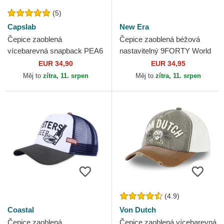
(5)
Capslab
New Era
Čepice zaoblená
Čepice zaoblená béžová
vícebarevná snapback PEA6
nastavitelný 9FORTY World
SNO Snoopy a Charlie
Series New York Yankees
EUR 34,90
EUR 34,95
Brown Arašídy Capslab
MLB New Era
Měj to
zítra, 11. srpen
Měj to
zítra, 11. srpen
(4.9)
Coastal
Von Dutch
Čepice zaoblená
Čepice zaoblená vícebarevná