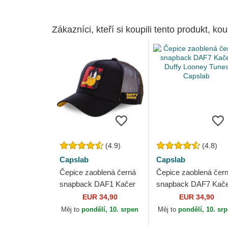
Zákazníci, kteří si koupili tento produkt, kou
(4.9)
(4.8)
Capslab
Capslab
Čepice zaoblená černá
Čepice zaoblená čer
snapback DAF1 Kačer
snapback DAF7 Kač
Duffy Looney Tunes
Duffy Looney Tunes
EUR 34,90
EUR 34,90
Capslab
Capslab
Měj to
pondělí, 10. srpen
Měj to
pondělí, 10. sr