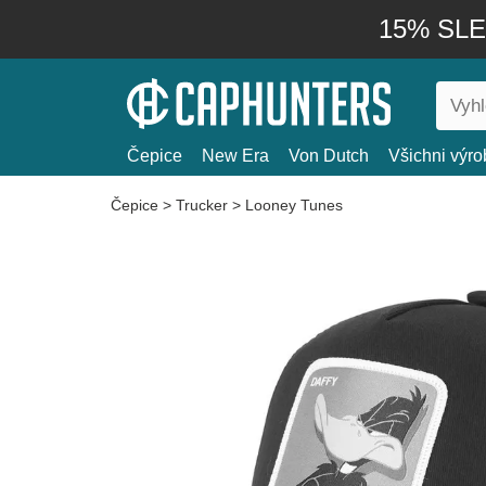
15% SLEV
Čepice
New Era
Von Dutch
Všichni výro
Čepice
>
Trucker
>
Looney Tunes