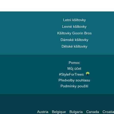
Letní kšiltovky
Levné kšiltovky
Kšiltovky Goorin Bros
Dámské kšiltovky
Dětské kšiltovky
Pomoc
Můj účet
#StyleForTrees
Předvolby souhlasu
Podmínky použití
Austria
Belgique
Bulgaria
Canada
Croati