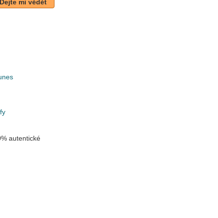
Dejte mi vědět
unes
k
fy
% autentické