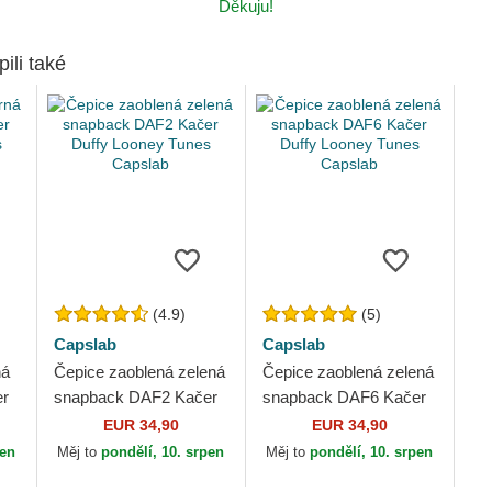
Děkuju!
pili také
(4.9)
(5)
Capslab
Capslab
ná
Čepice zaoblená zelená
Čepice zaoblená zelená
er
snapback DAF2 Kačer
snapback DAF6 Kačer
Duffy Looney Tunes
Duffy Looney Tunes
EUR 34,90
EUR 34,90
Capslab
Capslab
pen
Měj to
pondělí, 10. srpen
Měj to
pondělí, 10. srpen