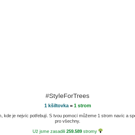
#StyleForTrees
1 kšiltovka
=
1 strom
kde je nejvíc potřebují. S tvou pomocí můžeme 1 strom navíc a spole
pro všechny.
Už jsme zasadili
259.589
stromy