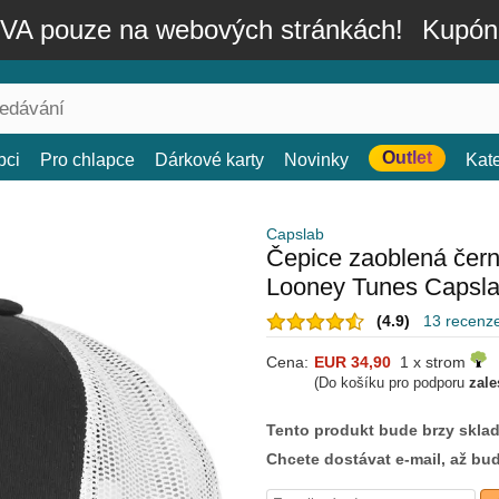
A pouze na webových stránkách!
Kupón
Outlet
bci
Pro chlapce
Dárkové karty
Novinky
Kat
Capslab
Čepice zaoblená čer
Looney Tunes Capsl
(4.9)
13 recenz
Cena:
EUR 34,90
1 x strom
(Do košíku pro podporu
zale
Tento produkt bude brzy skla
Chcete dostávat e-mail, až bu