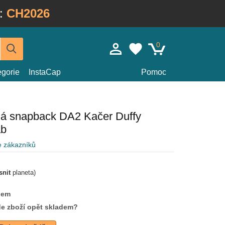
:
CH2026
0
egorie
InstaCap
Pomoc
ná snapback DA2 Kačer Duffy
ab
e zákazníků
snit
planeta)
dem
de zboží opět skladem?