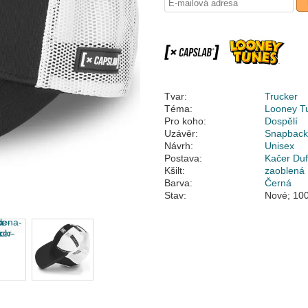
Tvar:
Trucker
Téma:
Looney T
Pro koho:
Dospělí
Uzávěr:
Snapbac
Návrh:
Unisex
Postava:
Kačer Duf
Kšilt:
zaoblená
Barva:
Černá
Stav:
Nové; 100