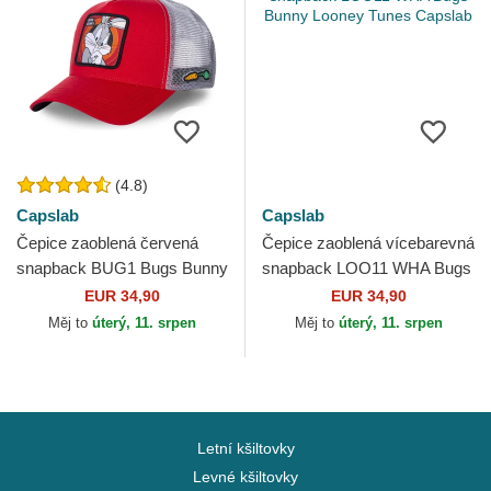
(4.8)
Capslab
Capslab
Čepice zaoblená červená
Čepice zaoblená vícebarevná
snapback BUG1 Bugs Bunny
snapback LOO11 WHA Bugs
Looney Tunes Capslab
Bunny Looney Tunes
EUR 34,90
EUR 34,90
Capslab
Měj to
úterý, 11. srpen
Měj to
úterý, 11. srpen
Letní kšiltovky
Levné kšiltovky