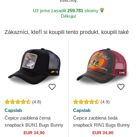
všechny.
Už jsme zasadili
259.781
stromy
Děkuju!
Zákazníci, kteří si koupili tento produkt, koupili také
(4.8)
(4.9)
Capslab
Capslab
Čepice zaoblená černá
Čepice zaoblená šedá
snapback BUN1 Bugs Bunny
snapback RIN1 Bugs Bunny
Looney Tunes Capslab
Looney Tunes Capslab
EUR 34,90
EUR 34,90