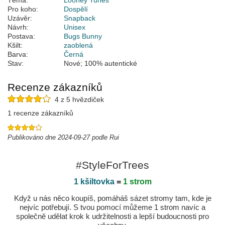
Téma:
Looney Tunes
Pro koho:
Dospělí
Uzávěr:
Snapback
Návrh:
Unisex
Postava:
Bugs Bunny
Kšilt:
zaoblená
Barva:
Černá
Stav:
Nové; 100% autentické
Recenze zákazníků
4 z 5 hvězdiček
1 recenze zákazníků
Publikováno dne 2024-09-27 podle Rui
#StyleForTrees
1 kšiltovka
=
1 strom
Když u nás něco koupíš, pomáháš sázet stromy tam, kde je
nejvíc potřebují. S tvou pomocí můžeme 1 strom navíc a
společně udělat krok k udržitelnosti a lepší budoucnosti pro