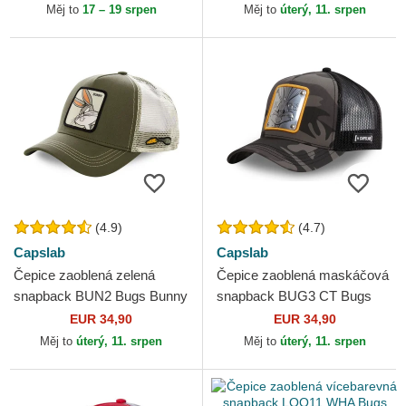
Měj to
17 – 19 srpen
Měj to
úterý, 11. srpen
(4.9)
(4.7)
Capslab
Capslab
Čepice zaoblená zelená
Čepice zaoblená maskáčová
snapback BUN2 Bugs Bunny
snapback BUG3 CT Bugs
Looney Tunes Capslab
Bunny Looney Tunes
EUR 34,90
EUR 34,90
Capslab
Měj to
úterý, 11. srpen
Měj to
úterý, 11. srpen