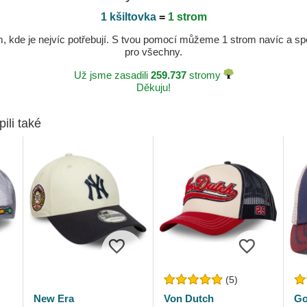
1 kšiltovka
=
1 strom
kde je nejvíc potřebují. S tvou pomocí můžeme 1 strom navíc a spole
pro všechny.
Už jsme zasadili
259.737
stromy
Děkuju!
pili také
(5)
New Era
Von Dutch
Go