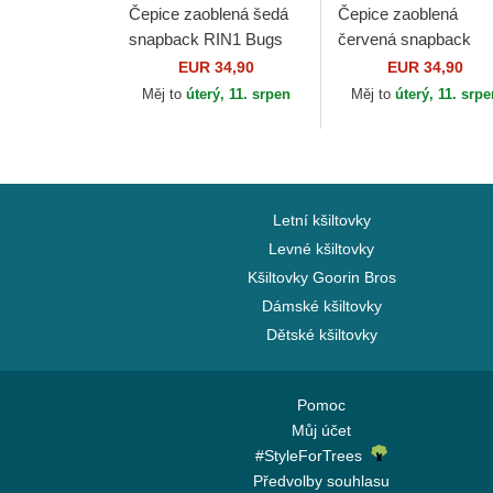
Čepice zaoblená šedá
Čepice zaoblená
snapback RIN1 Bugs
červená snapback
Bunny Looney Tunes
BUG1 Bugs Bunny
EUR 34,90
EUR 34,90
Capslab
Looney Tunes Capsl
Měj to
úterý, 11. srpen
Měj to
úterý, 11. srp
Letní kšiltovky
Levné kšiltovky
Kšiltovky Goorin Bros
Dámské kšiltovky
Dětské kšiltovky
Pomoc
Můj účet
#StyleForTrees
Předvolby souhlasu