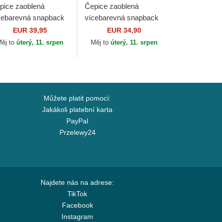
pice zaoblená
Čepice zaoblená
cebarevná snapback
vícebarevná snapback
e Panther The Farm
CLA5 Von Dutch
EUR 39,95
EUR 34,90
orin Bros.
ěj to
úterý, 11. srpen
Měj to
úterý, 11. srpen
Můžete platit pomocí:
Jakákoli platební karta
PayPal
Przelewy24
Najdete nás na adrese:
TikTok
Facebook
Instagram