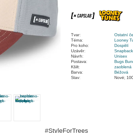
Tvar:
Ostatní č
Téma:
Looney T
Pro koho:
Dospělí
Uzávěr:
Snapbac
Návrh:
Unisex
Postava:
Bugs Bun
Kšilt:
zaoblená
Barva:
Béžová
Stav:
Nové; 100
#StyleForTrees