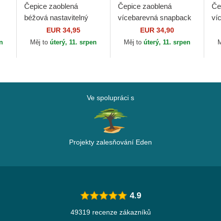
Čepice zaoblená
Čepice zaoblená
Če
béžová nastavitelný
vícebarevná snapback
ví
9FORTY World Series
BAS Von Dutch
Th
EUR 34,95
EUR 34,90
ab
New York Yankees
Go
en
Měj to
úterý, 11. srpen
Měj to
úterý, 11. srpen
M
MLB New Era
Ve spolupráci s
Projekty zalesňování Eden
4.9
49319 recenze zákazníků