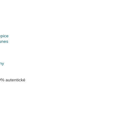
epice
unes
k
ny
% autentické