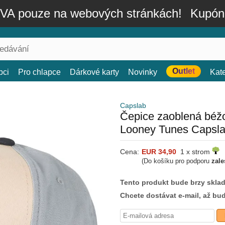
A pouze na webových stránkách!
Kupón
Outlet
bci
Pro chlapce
Dárkové karty
Novinky
Kat
Capslab
Čepice zaoblená bé
Looney Tunes Capsl
Cena:
EUR 34,90
1 x strom
(Do košíku pro podporu
zale
Tento produkt bude brzy skla
Chcete dostávat e-mail, až bu