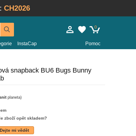
:
CH2026
0
egorie
InstaCap
Pomoc
žová snapback BU6 Bugs Bunny
ab
snit
planeta)
dem
de zboží opět skladem?
Dejte mi vědět