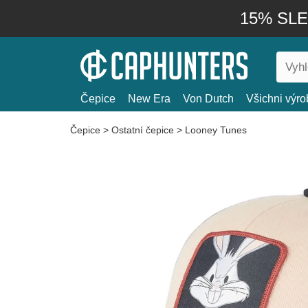
15% SLEV
Čepice
New Era
Von Dutch
Všichni výro
Čepice
>
Ostatní čepice
>
Looney Tunes