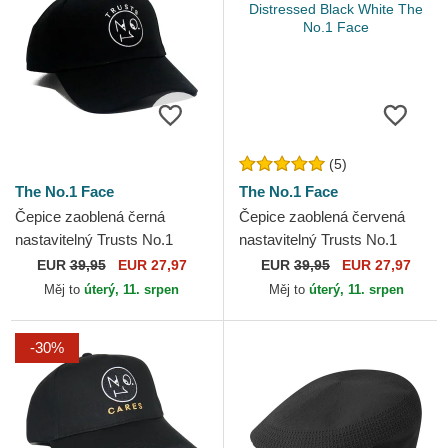
(5)
The No.1 Face
The No.1 Face
Čepice zaoblená černá
Čepice zaoblená červená
nastavitelný Trusts No.1
nastavitelný Trusts No.1
Black White The No.1 Face
Distressed Black White The
EUR
39,95
EUR 27,97
EUR
39,95
EUR 27,97
No.1 Face
Měj to
úterý, 11. srpen
Měj to
úterý, 11. srpen
-30%