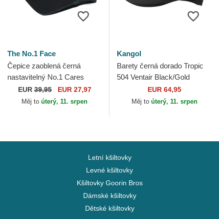
The No.1 Face
Kangol
Čepice zaoblená černá
Barety černá dorado Tropic
nastavitelný No.1 Cares
504 Ventair Black/Gold
Distressed Black Gold The
Kangol
EUR
39,95
EUR 27,97
EUR 64,95
No.1 Face
Měj to
úterý, 11. srpen
Měj to
úterý, 11. srpen
Letní kšiltovky
Levné kšiltovky
Kšiltovky Goorin Bros
Dámské kšiltovky
Dětské kšiltovky