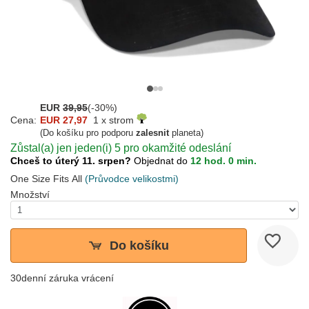
EUR
39,95
(-30%)
Cena:
EUR 27,97
1 x strom
(Do košíku pro podporu
zalesnit
planeta)
Zůstal(a) jen jeden(i) 5 pro okamžité odeslání
Chceš to úterý 11. srpen?
Objednat do
12 hod. 0 min.
One Size Fits All
(Průvodce velikostmi)
Množství
Do košíku
30denní záruka vrácení