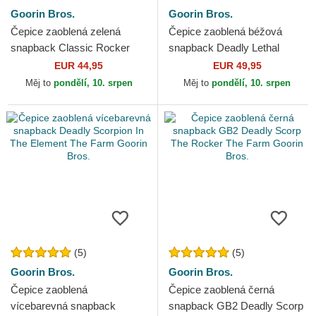
Goorin Bros.
Goorin Bros.
Čepice zaoblená zelená
Čepice zaoblená béžová
snapback Classic Rocker
snapback Deadly Lethal
Deadly The Farm Goorin
Linen Rugged Comfort The
EUR 44,95
EUR 49,95
Bros.
Farm Goorin Bros.
Měj to
pondělí, 10. srpen
Měj to
pondělí, 10. srpen
(5)
(5)
Goorin Bros.
Goorin Bros.
Čepice zaoblená
Čepice zaoblená černá
vícebarevná snapback
snapback GB2 Deadly Scorp