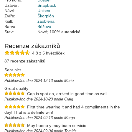
Pro koho:
Dospělí
Uzávěr:
Snapback
Návrh:
Unisex
Zvíře:
Škorpión
Kšilt:
zaoblená
Barva:
Béžová
Stav:
Nové; 100% autentické
Recenze zákazníků
4.8 z 5 hvězdiček
87 recenze zákazníků
Sehr nicr.
Publikováno dne 2024-12-13 podle Mario
Great quality
Cap is spot on, arrived in good time as well.
Publikováno dne 2024-10-20 podle Craig
First time wearing it and had 4 compliments in the
day! That is a definite win!
Publikováno dne 2024-09-13 podle Margo
Muy bueno y muy buen servicio
Publikováno dne 2024-09-04 podle Tomiris