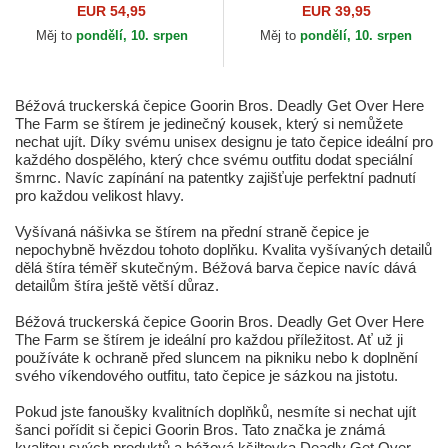
Deadly Scorpion In The
The Rocker The Farm Goorin
EUR 54,95
EUR 39,95
Element The Farm Goorin
Bros.
Měj to
pondělí, 10. srpen
Měj to
pondělí, 10. srpen
Bros.
Béžová truckerská čepice Goorin Bros. Deadly Get Over Here
The Farm se štírem je jedinečný kousek, který si nemůžete
nechat ujít. Díky svému unisex designu je tato čepice ideální pro
každého dospělého, který chce svému outfitu dodat speciální
šmrnc. Navíc zapínání na patentky zajišťuje perfektní padnutí
pro každou velikost hlavy.
Vyšívaná nášivka se štírem na přední straně čepice je
nepochybně hvězdou tohoto doplňku. Kvalita vyšívaných detailů
dělá štíra téměř skutečným. Béžová barva čepice navíc dává
detailům štíra ještě větší důraz.
Béžová truckerská čepice Goorin Bros. Deadly Get Over Here
The Farm se štírem je ideální pro každou příležitost. Ať už ji
používáte k ochraně před sluncem na pikniku nebo k doplnění
svého víkendového outfitu, tato čepice je sázkou na jistotu.
Pokud jste fanoušky kvalitních doplňků, nesmíte si nechat ujít
šanci pořídit si čepici Goorin Bros. Tato značka je známá
kvalitou svých produktů a béžová kšiltovka Deadly Get Over