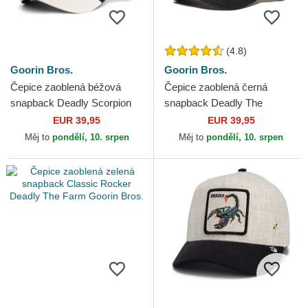
(4.8)
Goorin Bros.
Goorin Bros.
Čepice zaoblená béžová
Čepice zaoblená černá
snapback Deadly Scorpion
snapback Deadly The
The Farm Goorin Bros.
Deadliest Scorpion The Farm
EUR 39,95
EUR 39,95
Goorin Bros.
Měj to
pondělí, 10. srpen
Měj to
pondělí, 10. srpen