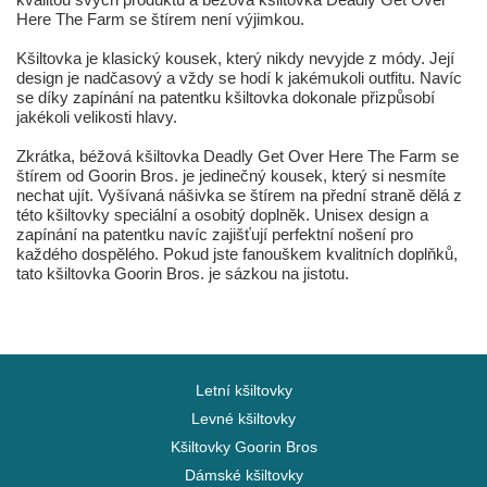
Here The Farm se štírem není výjimkou.
Kšiltovka je klasický kousek, který nikdy nevyjde z módy. Její
design je nadčasový a vždy se hodí k jakémukoli outfitu. Navíc
se díky zapínání na patentku kšiltovka dokonale přizpůsobí
jakékoli velikosti hlavy.
Zkrátka, béžová kšiltovka Deadly Get Over Here The Farm se
štírem od Goorin Bros. je jedinečný kousek, který si nesmíte
nechat ujít. Vyšívaná nášivka se štírem na přední straně dělá z
této kšiltovky speciální a osobitý doplněk. Unisex design a
zapínání na patentku navíc zajišťují perfektní nošení pro
každého dospělého. Pokud jste fanouškem kvalitních doplňků,
tato kšiltovka Goorin Bros. je sázkou na jistotu.
Letní kšiltovky
Levné kšiltovky
Kšiltovky Goorin Bros
Dámské kšiltovky