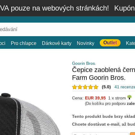
A pouze na webových stránkách!
Kupón
Outlet
bci
Pro chlapce
Dárkové karty
Novinky
Kat
Goorin Bros.
Čepice zaoblená čer
Farm Goorin Bros.
(5.0)
41 recenz
Cena:
EUR 39,95
1 x strom
(Do košíku pro podporu
zale
Tento produkt bude brzy skla
Chcete dostávat e-mail, až bu