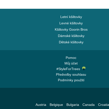
Letní kšiltovky
Levné kšiltovky
Kšiltovky Goorin Bros
Dámské kšiltovky
Dětské kšiltovky
Pomoc
Můj účet
#StyleForTrees
Předvolby souhlasu
Podmínky použití
Austria
Belgique
Bulgaria
Canada
Croati