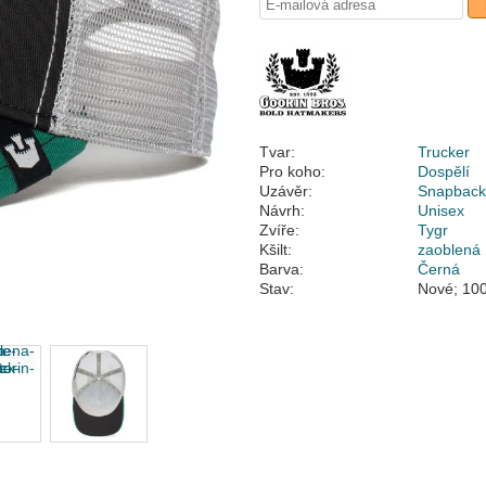
Tvar:
Trucker
Pro koho:
Dospělí
Uzávěr:
Snapbac
Návrh:
Unisex
Zvíře:
Tygr
Kšilt:
zaoblená
Barva:
Černá
Stav:
Nové; 100