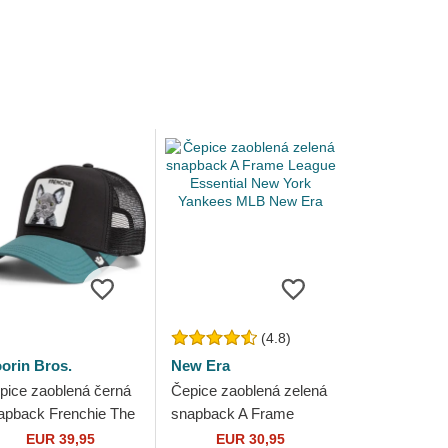
(4.8)
orin Bros.
New Era
pice zaoblená černá
Čepice zaoblená zelená
apback Frenchie The
snapback A Frame
rm Goorin Bros.
League Essential New
EUR 39,95
EUR 30,95