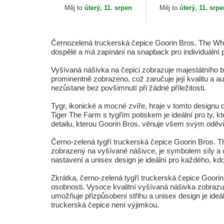
Tiger Original Recipe
Měj to
úterý, 11. srpen
Měj to
úterý, 11. srp
Team Pride The...
Černozelená truckerská čepice Goorin Bros. The White
dospělé a má zapínání na snapback pro individuální p
Vyšívaná nášivka na čepici zobrazuje majestátního b
prominentně zobrazeno, což zaručuje její kvalitu a a
nezůstane bez povšimnutí při žádné příležitosti.
Tygr, ikonické a mocné zvíře, hraje v tomto designu 
Tiger The Farm s tygřím potiskem je ideální pro ty, k
detailu, kterou Goorin Bros. věnuje všem svým odě
Černo-zelená tygří truckerská čepice Goorin Bros. T
zobrazený na vyšívané nášivce, je symbolem síly a o
nastavení a unisex design je ideální pro každého, kdo
Zkrátka, černo-zelená tygří truckerská čepice Goori
osobnosti. Vysoce kvalitní vyšívaná nášivka zobrazuj
umožňuje přizpůsobení střihu a unisex design je ideál
truckerská čepice není výjimkou.