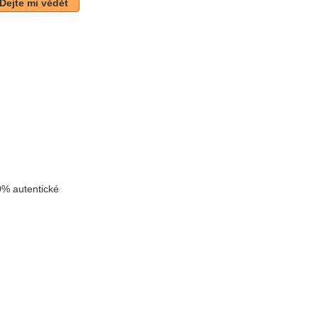
Dejte mi vědět
k
% autentické