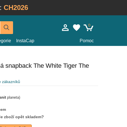
:
CH2026
0
egorie
InstaCap
Pomoc
ná snapback The White Tiger The
e zákazníků
snit
planeta)
dem
de zboží opět skladem?