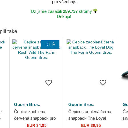
pro všechny.
Už jsme zasadili
259.737
stromy
Děkuju!
pili také
DÍTĚ
Goorin Bros.
Goorin Bros.
Go
ck
Čepice zaoblená
Čepice zaoblená černá
Če
e
červená snapback pro
snapback The Loyal
sn
děti Rush Wild The
Dog The Farm Goorin
Fa
EUR 34,95
EUR 39,95