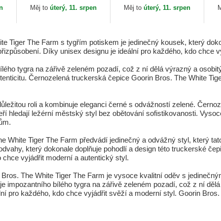
Farm Goorin Bros.
Bros.
en
Měj to
úterý, 11. srpen
Měj to
úterý, 11. srpen
M
 Tiger The Farm s tygřím potiskem je jedinečný kousek, který dokonal
řizpůsobení. Díky unisex designu je ideální pro každého, kdo chce vy
ílého tygra na zářivě zeleném pozadí, což z ní dělá výrazný a osobit
utenticitu. Černozelená truckerská čepice Goorin Bros. The White Tig
důležitou roli a kombinuje eleganci černé s odvážností zelené. Čern
teří hledají ležérní městský styl bez obětování sofistikovanosti. Vys
vům.
he White Tiger The Farm předvádí jedinečný a odvážný styl, který ta
dvahy, který dokonale doplňuje pohodlí a design této truckerské če
 chce vyjádřit moderní a autentický styl.
n Bros. The White Tiger The Farm je vysoce kvalitní oděv s jedinečn
e impozantního bílého tygra na zářivě zeleném pozadí, což z ní dělá
ní pro každého, kdo chce vyjádřit svěží a moderní styl. Goorin Bros. 