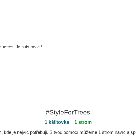
uettes. Je suis ravie !
#StyleForTrees
1 kšiltovka
=
1 strom
kde je nejvíc potřebují. S tvou pomocí můžeme 1 strom navíc a spole