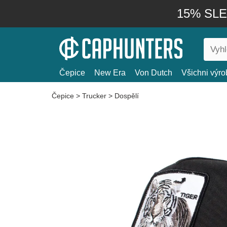
15% SLEV
Čepice
New Era
Von Dutch
Všichni výro
Čepice
>
Trucker
>
Dospělí