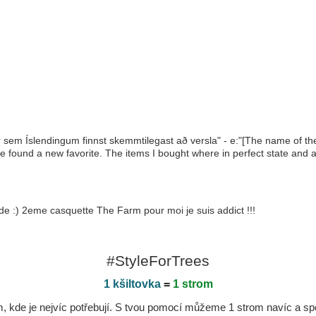
ar sem Íslendingum finnst skemmtilegast að versla" - e:"[The name of t
e found a new favorite. The items I bought where in perfect state and a
e :) 2eme casquette The Farm pour moi je suis addict !!!
#StyleForTrees
1 kšiltovka
=
1 strom
kde je nejvíc potřebují. S tvou pomocí můžeme 1 strom navíc a spole