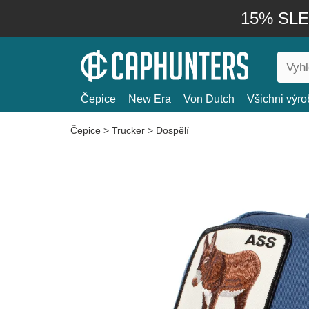
15% SLEV
Čepice
New Era
Von Dutch
Všichni výro
Čepice
>
Trucker
>
Dospělí