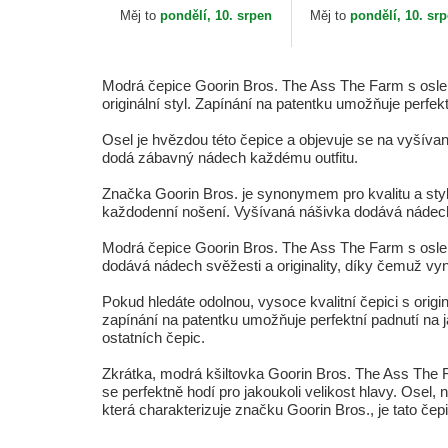
Goorin Bros.
Měj to
pondělí, 10. srpen
Měj to
pondělí, 10. sr
Modrá čepice Goorin Bros. The Ass The Farm s oslem j
originální styl. Zapínání na patentku umožňuje perfekt
Osel je hvězdou této čepice a objevuje se na vyšíva
dodá zábavný nádech každému outfitu.
Značka Goorin Bros. je synonymem pro kvalitu a styl a
každodenní nošení. Vyšívaná nášivka dodává nádech 
Modrá čepice Goorin Bros. The Ass The Farm s oslem je
dodává nádech svěžesti a originality, díky čemuž vy
Pokud hledáte odolnou, vysoce kvalitní čepici s ori
zapínání na patentku umožňuje perfektní padnutí na 
ostatních čepic.
Zkrátka, modrá kšiltovka Goorin Bros. The Ass The F
se perfektně hodí pro jakoukoli velikost hlavy. Osel,
která charakterizuje značku Goorin Bros., je tato čep