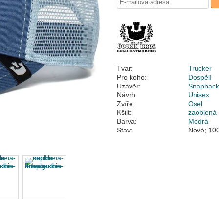
Tvar:
Trucker
Pro koho:
Dospělí
Uzávěr:
Snapbac
Návrh:
Unisex
Zvíře:
Osel
Kšilt:
zaoblená
Barva:
Modrá
Stav:
Nové; 100