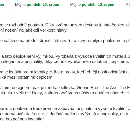
The Farm Goorin Bros.
Bros.
Go
pen
Měj to
pondělí, 10. srpen
Měj to
pondělí, 10. srpen
Mě
e rozhodně poutavá. Díky svému unisex designu je tato čepice ideáln
ní nošení na jakékoli velikosti hlavy.
né nášivce na přední straně. Toto zvíře se svým milým pohledem a p
 tato čepice není výjimkou. Vyrobena z vysoce kvalitních materiálů, t
elegance a originality, díky čemuž vyniká mezi ostatními čepicemi.
 ideální pro milovníky zvířat a pro ty, kteří chtějí nosit originální 
niká mezi ostatními čepicemi.
ginálním designem, pak je modrá kšiltovka Goorin Bros. The Ass The 
jakoukoli velikost hlavy, zatímco vyšívaná nášivka dodává nádech ele
arm s donkem a truckerem je zábavná, originální a vysoce kvalitní č
 nesporná hvězda čepice, jí dodává nádech svěžesti a originality, díky
ice bezpečnou investicí.