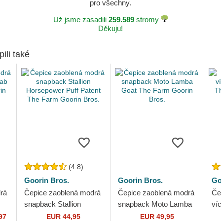
pro všechny.
Už jsme zasadili
259.589
stromy
Děkuju!
pili také
(4.8)
Goorin Bros.
Goorin Bros.
Go
rá
Čepice zaoblená modrá
Čepice zaoblená modrá
Če
snapback Stallion
snapback Moto Lamba
ví
Horsepower Puff Patent
Goat The Farm Goorin
Th
97
EUR 44,95
EUR 49,95