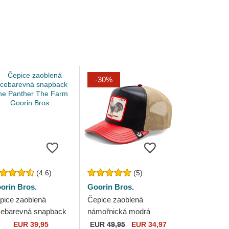
-30%
(4.6)
(5)
orin Bros.
Goorin Bros.
pice zaoblená
Čepice zaoblená
cebarevná snapback
námořnická modrá
e Panther The Farm
snapback Shleather
EUR 39,95
EUR
49,95
EUR 34,97