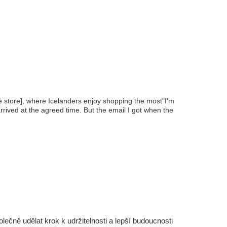
he store], where Icelanders enjoy shopping the most"I'm
rrived at the agreed time. But the email I got when the
čně udělat krok k udržitelnosti a lepší budoucnosti