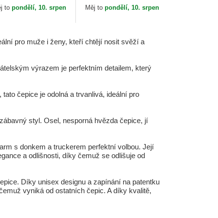
orin Bros.
Cock The Farm Goorin
j to
pondělí, 10. srpen
Měj to
pondělí, 10. srpen
Bros.
í pro muže i ženy, kteří chtějí nosit svěží a
řátelským výrazem je perfektním detailem, který
ato čepice je odolná a trvanlivá, ideální pro
a zábavný styl. Osel, nesporná hvězda čepice, jí
Farm s donkem a truckerem perfektní volbou. Její
gance a odlišnosti, díky čemuž se odlišuje od
epice. Díky unisex designu a zapínání na patentku
 čemuž vyniká od ostatních čepic. A díky kvalitě,