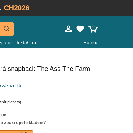
:
CH2026
0
egorie
InstaCap
Pomoc
rá snapback The Ass The Farm
e zákazníků
snit
planeta)
dem
de zboží opět skladem?