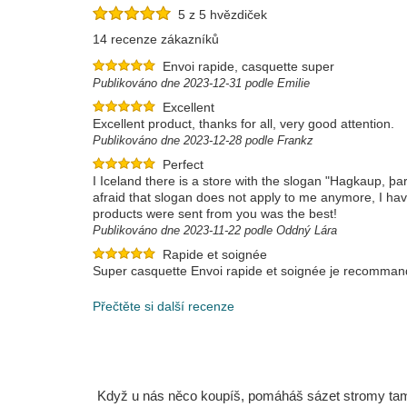
5 z 5 hvězdiček
14 recenze zákazníků
Envoi rapide, casquette super
Publikováno dne 2023-12-31 podle Emilie
Excellent
Excellent product, thanks for all, very good attention.
Publikováno dne 2023-12-28 podle Frankz
Perfect
I Iceland there is a store with the slogan "Hagkaup, þ
afraid that slogan does not apply to me anymore, I hav
products were sent from you was the best!
Publikováno dne 2023-11-22 podle Oddný Lára
Rapide et soignée
Super casquette Envoi rapide et soignée je recommand
Publikováno dne 2023-08-02 podle Olivier
Přečtěte si další recenze
Když u nás něco koupíš, pomáháš sázet stromy tam, 