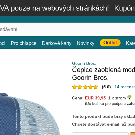
A pouze na webových stránkách!
Kupón
Outlet
bci
Pro chlapce
Dárkové karty
Novinky
Kat
Goorin Bros.
Čepice zaoblená mod
Goorin Bros.
(5.0)
14 recenz
Cena:
EUR 39,95
1 x strom
(Do košíku pro podporu
zale
Tento produkt bude brzy skla
Chcete dostávat e-mail, až bu