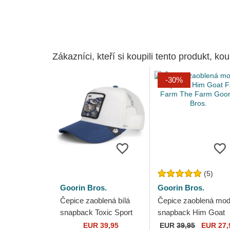
Zákazníci, kteří si koupili tento produkt, kou
-30%
(5)
Goorin Bros.
Goorin Bros.
Čepice zaoblená bílá
Čepice zaoblená mod
snapback Toxic Sport
snapback Him Goat
The Farm Goorin Bros.
Fab Farm The Farm
EUR 39,95
EUR
39,95
EUR 27,