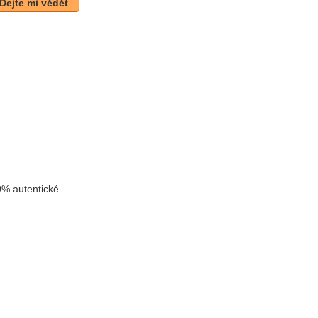
Dejte mi vědět
k
% autentické