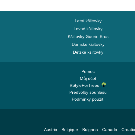
Letní kšiltovky
Levné kšiltovky
Kšiltovky Goorin Bros
Dámské kšiltovky
Dětské kšiltovky
Pomoc
Můj účet
#StyleForTrees
Předvolby souhlasu
Podmínky použití
Austria
Belgique
Bulgaria
Canada
Croati