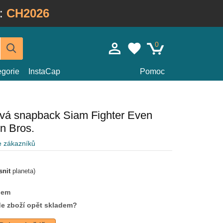
:
CH2026
0
egorie
InstaCap
Pomoc
ová snapback Siam Fighter Even
n Bros.
e zákazníků
snit
planeta)
dem
de zboží opět skladem?