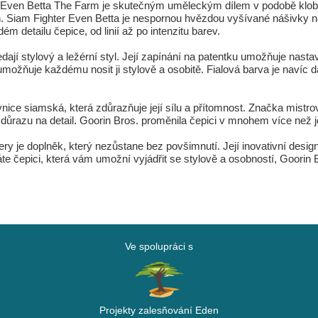
r Even Betta The Farm je skutečným uměleckým dílem v podobě klobo
n. Siam Fighter Even Betta je nespornou hvězdou vyšívané nášivky na 
ém detailu čepice, od linií až po intenzitu barev.
ledají stylový a ležérní styl. Její zapínání na patentku umožňuje nast
možňuje každému nosit ji stylově a osobitě. Fialová barva je navíc da
ovnice siamská, která zdůrazňuje její sílu a přítomnost. Značka mistrov
 důrazu na detail. Goorin Bros. proměnila čepici v mnohem více než je
ry je doplněk, který nezůstane bez povšimnutí. Její inovativní desig
áte čepici, která vám umožní vyjádřit se stylově a osobností, Goorin 
Ve spolupráci s
Projekty zalesňování Eden