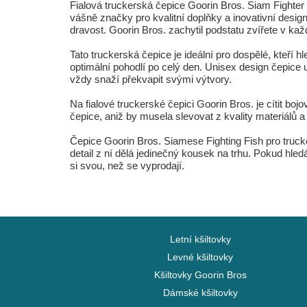
Fialová truckerská čepice Goorin Bros. Siam Fighte
vášně značky pro kvalitní doplňky a inovativní desig
dravost. Goorin Bros. zachytil podstatu zvířete v každ
Tato truckerská čepice je ideální pro dospělé, kteří h
optimální pohodlí po celý den. Unisex design čepice u
vždy snaží překvapit svými výtvory.
Na fialové truckerské čepici Goorin Bros. je cítit boj
čepice, aniž by musela slevovat z kvality materiálů a
Čepice Goorin Bros. Siamese Fighting Fish pro trucke
detail z ní dělá jedinečný kousek na trhu. Pokud hled
si svou, než se vyprodají.
Letní kšiltovky
Levné kšiltovky
Kšiltovky Goorin Bros
Dámské kšiltovky