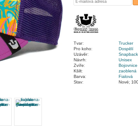
Tvar:
Trucker
Pro koho:
Dospělí
Uzávěr:
Snapbac
Návrh:
Unisex
Zvíře:
Bojovnice
Kšilt:
zaoblená
Barva:
Fialová
Stav:
Nové; 100