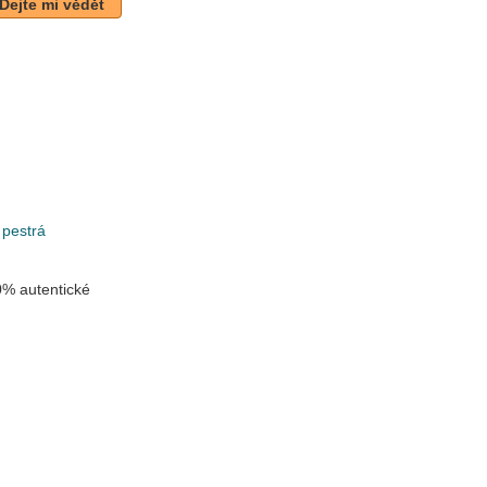
Dejte mi vědět
k
 pestrá
% autentické