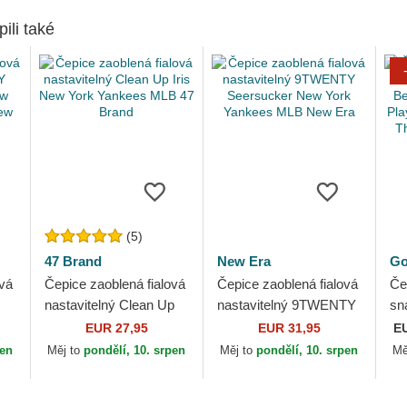
pili také
(5)
47 Brand
New Era
Go
ová
Čepice zaoblená fialová
Čepice zaoblená fialová
Če
nastavitelný Clean Up
nastavitelný 9TWENTY
sn
w
Iris New York Yankees
Seersucker New York
Be
EUR 27,95
EUR 31,95
E
MLB 47 Brand
Yankees MLB New Era
Pl
pen
Měj to
pondělí, 10. srpen
Měj to
pondělí, 10. srpen
Mě
Ha