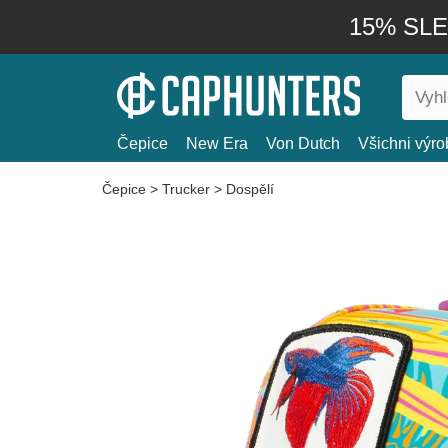
15% SLEV
Čepice
New Era
Von Dutch
Všichni výro
Čepice
>
Trucker
>
Dospělí