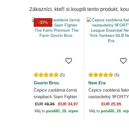
Zákazníci, kteří si koupili tento produkt, kou
-30%
(5)
(5)
Goorin Bros.
New Era
Čepice zaoblená černá
Čepice zaoblená fial
snapback Siam Fighter
nastavitelný 9FORTY
The Farm Premium The
League Essential Ne
EUR
49,95
EUR 34,97
EUR 25,95
Farm Goorin Bros.
York Yankees MLB
Měj to
pondělí, 10. srpen
Měj to
pondělí, 10. sr
New Era