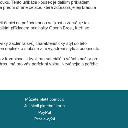
uku. Tento unikátní kousek je dalším příkladem
přední straně čepice, která zdůrazňuje její krásu a
avit čepici na požadovanou velikost a zaručuje tak
lším příkladem originality Goorin Bros., kteří se
sky začlenila svůj charakteristický styl do této
n doplněk a stala se z ní vyjádření stylu a osobnosti.
n v kombinaci s kvalitou materiálů a vášní značky pro
Bros. má pro vás perfektní volbu. Neváhejte a pořiďte
Můžete platit pomocí:
Jakákoli platební karta
PayPal
Przelewy24