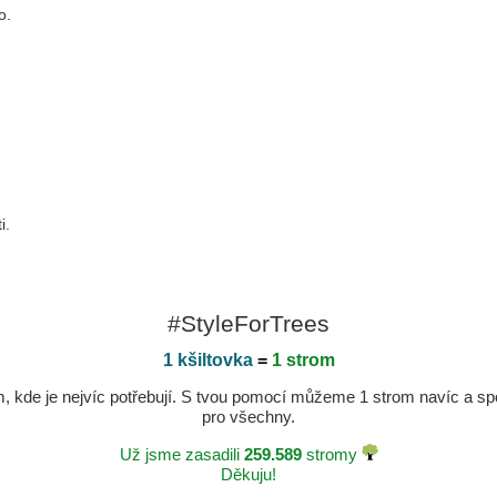
o.
i.
#StyleForTrees
1 kšiltovka
=
1 strom
kde je nejvíc potřebují. S tvou pomocí můžeme 1 strom navíc a spole
pro všechny.
Už jsme zasadili
259.589
stromy
Děkuju!