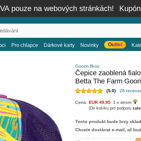
A pouze na webových stránkách!
Kupón
Outlet
bci
Pro chlapce
Dárkové karty
Novinky
Kat
Goorin Bros.
Čepice zaoblená fial
Betta The Farm Goori
(5.0)
28 recenz
Cena:
EUR 49,95
1 x strom
(Do košíku pro podporu
zale
Tento produkt bude brzy skla
Chcete dostávat e-mail, až bu