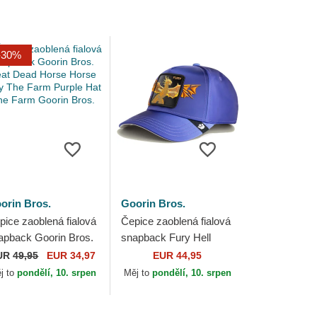
-30%
orin Bros.
Goorin Bros.
pice zaoblená fialová
Čepice zaoblená fialová
apback Goorin Bros.
snapback Fury Hell
at Dead Horse Horse
Hath No Wings The
UR
49,95
EUR 34,97
EUR 44,95
ay The Farm Purple
Farm Goorin Bros.
j to
pondělí, 10. srpen
Měj to
pondělí, 10. srpen
t The...