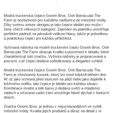
Modrá truckerská čepice Goorin Bros. Ooh Barracuda The
Farm je nezbytností pro každého nadšence do městské módy.
Díky svému unisex designu je tato čepice ideální pro muže i
ženy všech věkových kategorií. Zapínání na patentku umožňuje
perfektní padnutí na jakoukoli velikost hlavy, takže je pohodlnou
a praktickou čepicí pro každou příležitost.
Vyšívaná nášivka na modré truckerské čepici Goorin Bros. Ooh
Barracuda The Farm ukazuje kvalitu a pozornost k detailu, které
charakterizují tuto značku. Výšivka nášivky je propracovaná a
precizní, což čepici dodává sofistikovaný a elegantní vzhled.
Modrá truckerská čepice Goorin Bros. Ooh Barracuda The
Farm je všestranný kousek, který lze nosit kdykoli během dne.
Ať už jako ochrana před sluncem na pláži nebo jako doplněk k
ležérnímu outfitu, tato čepice je ideální pro každou situaci.
Kombinace modré a bílé barvy jí dodává svěží a mladistvý
nádech a síťovaná zadní část umožňuje hlavě dýchat v horkých
dnech.
Značka Goorin Bros. je jednou z nejuznávanějších ve světě
městské módy. Kvalita jejích produktů a důraz na detail z ní