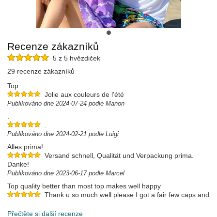
Recenze zákazníků
5 z 5 hvězdiček
29 recenze zákazníků
Top
Jolie aux couleurs de l'été
Publikováno dne 2024-07-24 podle Manon
.
.
Publikováno dne 2024-02-21 podle Luigi
Alles prima!
Versand schnell, Qualität und Verpackung prima.
Danke!
Publikováno dne 2023-06-17 podle Marcel
Top quality better than most top makes well happy
Thank u so much well please I got a fair few caps and
hav paid a lot lot more for no where near as good as yours thanks
Publikováno dne 2023-06-12 podle Paul
Přečtěte si další recenze