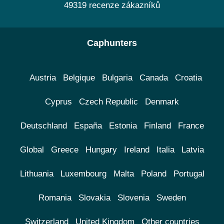
49319 recenze zákazníků
Caphunters
Austria
Belgique
Bulgaria
Canada
Croatia
Cyprus
Czech Republic
Denmark
Deutschland
España
Estonia
Finland
France
Global
Greece
Hungary
Ireland
Italia
Latvia
Lithuania
Luxembourg
Malta
Poland
Portugal
Romania
Slovakia
Slovenia
Sweden
Switzerland
United Kingdom
Other countries