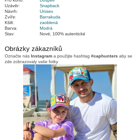
Pro koho:
Dospělí
Uzávěr:
Snapback
Návrh:
Unisex
Zvíře:
Barrakuda
Kšilt:
zaoblená
Barva:
Modrá
Stav:
Nové; 100% autentické
Obrázky zákazníků
Označte nás
Instagram
a použijte hashtag
#caphunters
aby se
zde zobrazovaly vaše fotky