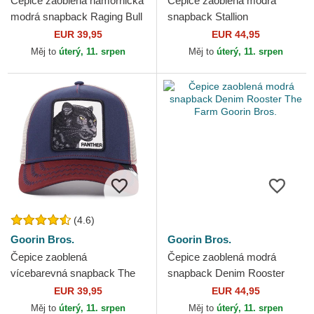
Čepice zaoblená námořnická
Čepice zaoblená modrá
modrá snapback Raging Bull
snapback Stallion
Fab Farm The Farm Goorin
Horsepower Puff Patent The
EUR 39,95
EUR 44,95
Bros.
Farm Goorin Bros.
Měj to
úterý, 11. srpen
Měj to
úterý, 11. srpen
(4.6)
Goorin Bros.
Goorin Bros.
Čepice zaoblená
Čepice zaoblená modrá
vícebarevná snapback The
snapback Denim Rooster
Panther The Farm Goorin
The Farm Goorin Bros.
EUR 39,95
EUR 44,95
Bros.
Měj to
úterý, 11. srpen
Měj to
úterý, 11. srpen