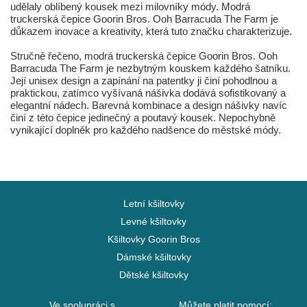
udělaly oblíbený kousek mezi milovníky módy. Modrá
truckerská čepice Goorin Bros. Ooh Barracuda The Farm je
důkazem inovace a kreativity, která tuto značku charakterizuje.
Stručně řečeno, modrá truckerská čepice Goorin Bros. Ooh
Barracuda The Farm je nezbytným kouskem každého šatníku.
Její unisex design a zapínání na patentky ji činí pohodlnou a
praktickou, zatímco vyšívaná nášivka dodává sofistikovaný a
elegantní nádech. Barevná kombinace a design nášivky navíc
činí z této čepice jedinečný a poutavý kousek. Nepochybně
vynikající doplněk pro každého nadšence do městské módy.
Letní kšiltovky
Levné kšiltovky
Kšiltovky Goorin Bros
Dámské kšiltovky
Dětské kšiltovky
Ve spolupráci s
Můžete platit pomocí: