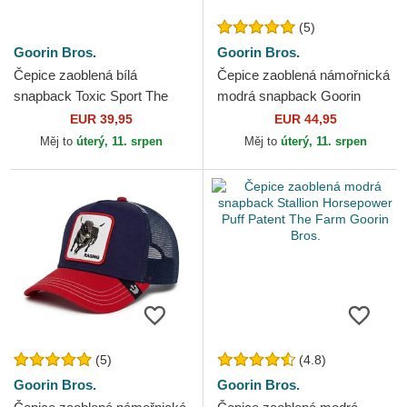
(5)
Goorin Bros.
Goorin Bros.
Čepice zaoblená bílá
Čepice zaoblená námořnická
snapback Toxic Sport The
modrá snapback Goorin
Farm Goorin Bros.
Bros. Butterfly Hyper Active
EUR 39,95
EUR 44,95
Flora Fauna The...
Měj to
úterý, 11. srpen
Měj to
úterý, 11. srpen
(5)
(4.8)
Goorin Bros.
Goorin Bros.