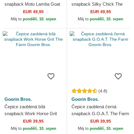
snapback Moto Lamba Goat
snapback Silky Chick The
The Farm Goorin Bros.
Farm Silky Roots The Farm
EUR 49,95
EUR 49,95
Goorin Bros.
Měj to
pondělí, 10. srpen
Měj to
pondělí, 10. srpen
(4.8)
Goorin Bros.
Goorin Bros.
Čepice zaoblená bílá
Čepice zaoblená černá
snapback Work Horse Grit
snapback G.O.A.T. The Farm
The Farm Goorin Bros.
Goorin Bros.
EUR 39,95
EUR 39,95
Měj to
pondělí, 10. srpen
Měj to
pondělí, 10. srpen