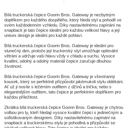
Bílá truckerská čepice Goorin Bros. Gateway je nezbytným
doplňkem pro každého dospělého, který hledá styl a pohodlí ve
svém každodenním vzhledu. Díky nastavitelnému zapínání na
snapback je tato čepice ideální pro každou velikost hlavy a její
unisex design je ideální pro každé pohlaví.
Bílá truckerská čepice Goorin Bros. Gateway je ideální pro
slunečný den, protože její truckerský styl umožňuje optimální
větrání a udržuje vaši hlavu vždy v chladu a suchu. Vysoce
kvalitní, odolný a odolný materiál čepice zaručuje dlouhou
životnost.
Bílá truckerská čepice Goorin Bros. Gateway je všestranný
kousek, který se perfektně přizpůsobí jakémukoli stylu oblékání.
Ať už ji nosíte s ležérním outfitem z džínů a trička, nebo s
elegantnějším outfitem, tato čepice je perfektním doplňkem pro
každou příležitost.
Zkrátka bílá truckerská čepice Goorin Bros. Gateway je chytrou
volbou pro ty, kteří hledají vysoce kvalitní čepici s jedinečným a
sofistikovaným designem. Díky nastavitelnému zapínání na
snapback a truckerskému stylu je pohodlná a přizpůsobí se
jakékoli velikosti hlavy. Tato čepice je ideální pro každou