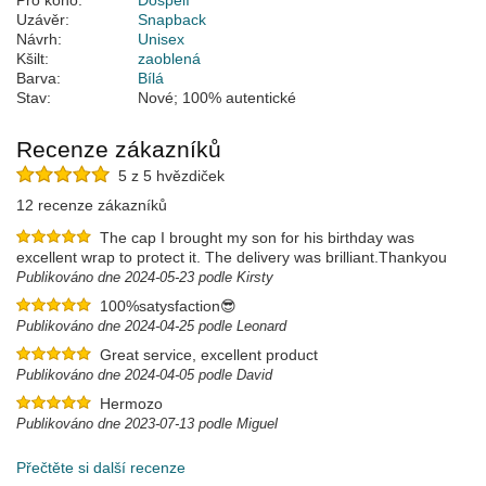
Pro koho:
Dospělí
Uzávěr:
Snapback
Návrh:
Unisex
Kšilt:
zaoblená
Barva:
Bílá
Stav:
Nové; 100% autentické
Recenze zákazníků
5 z 5 hvězdiček
12 recenze zákazníků
The cap I brought my son for his birthday was
excellent wrap to protect it. The delivery was brilliant.Thankyou
Publikováno dne 2024-05-23 podle Kirsty
100%satysfaction😎
Publikováno dne 2024-04-25 podle Leonard
Great service, excellent product
Publikováno dne 2024-04-05 podle David
Hermozo
Publikováno dne 2023-07-13 podle Miguel
Přečtěte si další recenze