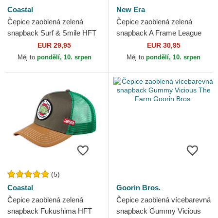
Coastal
New Era
Čepice zaoblená zelená
Čepice zaoblená zelená
snapback Surf & Smile HFT
snapback A Frame League
Coastal
Essential New York Yankees
EUR 29,95
EUR 30,95
MLB New Era
Měj to
pondělí, 10. srpen
Měj to
pondělí, 10. srpen
(5)
Coastal
Goorin Bros.
Čepice zaoblená zelená
Čepice zaoblená vícebarevná
snapback Fukushima HFT
snapback Gummy Vicious