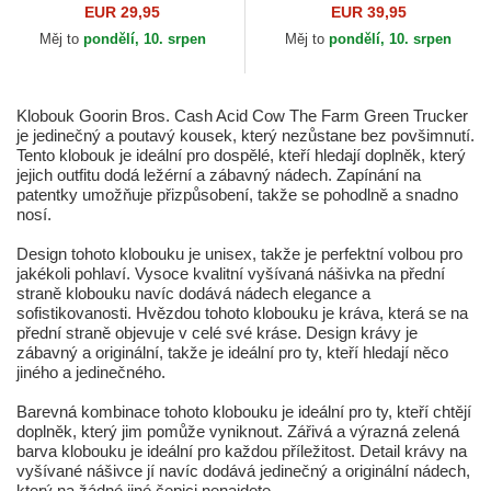
Coastal
The Farm Goorin Bros.
EUR 29,95
EUR 39,95
Měj to
pondělí, 10. srpen
Měj to
pondělí, 10. srpen
Klobouk Goorin Bros. Cash Acid Cow The Farm Green Trucker
je jedinečný a poutavý kousek, který nezůstane bez povšimnutí.
Tento klobouk je ideální pro dospělé, kteří hledají doplněk, který
jejich outfitu dodá ležérní a zábavný nádech. Zapínání na
patentky umožňuje přizpůsobení, takže se pohodlně a snadno
nosí.
Design tohoto klobouku je unisex, takže je perfektní volbou pro
jakékoli pohlaví. Vysoce kvalitní vyšívaná nášivka na přední
straně klobouku navíc dodává nádech elegance a
sofistikovanosti. Hvězdou tohoto klobouku je kráva, která se na
přední straně objevuje v celé své kráse. Design krávy je
zábavný a originální, takže je ideální pro ty, kteří hledají něco
jiného a jedinečného.
Barevná kombinace tohoto klobouku je ideální pro ty, kteří chtějí
doplněk, který jim pomůže vyniknout. Zářivá a výrazná zelená
barva klobouku je ideální pro každou příležitost. Detail krávy na
vyšívané nášivce jí navíc dodává jedinečný a originální nádech,
který na žádné jiné čepici nenajdete.