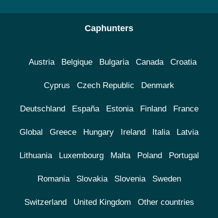
Caphunters
Austria
Belgique
Bulgaria
Canada
Croatia
Cyprus
Czech Republic
Denmark
Deutschland
España
Estonia
Finland
France
Global
Greece
Hungary
Ireland
Italia
Latvia
Lithuania
Luxembourg
Malta
Poland
Portugal
Romania
Slovakia
Slovenia
Sweden
Switzerland
United Kingdom
Other countries