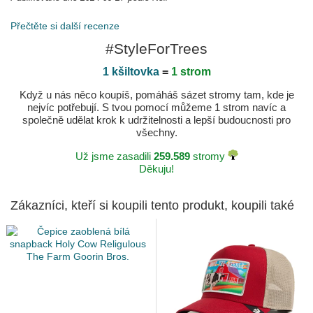
Přečtěte si další recenze
#StyleForTrees
1 kšiltovka
=
1 strom
Když u nás něco koupíš, pomáháš sázet stromy tam, kde je
nejvíc potřebují. S tvou pomocí můžeme 1 strom navíc a
společně udělat krok k udržitelnosti a lepší budoucnosti pro
všechny.
Už jsme zasadili
259.589
stromy
Děkuju!
Zákazníci, kteří si koupili tento produkt, koupili také