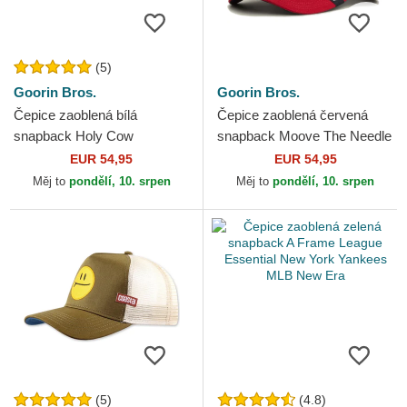
(5)
Goorin Bros.
Goorin Bros.
Čepice zaoblená bílá
Čepice zaoblená červená
snapback Holy Cow
snapback Moove The Needle
Religulous The Farm Goorin
Greener Grass The Farm
EUR 54,95
EUR 54,95
Bros.
Goorin Bros.
Měj to
pondělí, 10. srpen
Měj to
pondělí, 10. srpen
(5)
(4.8)