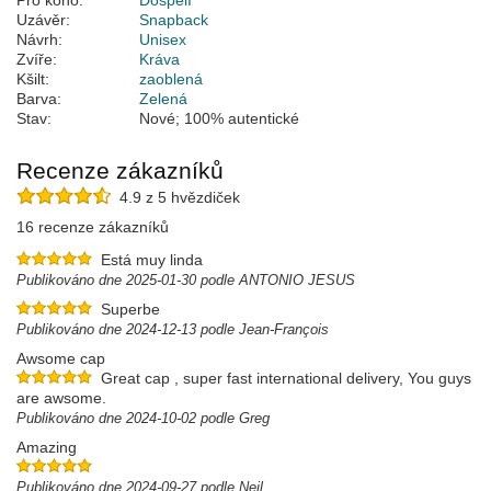
Pro koho:
Dospělí
Uzávěr:
Snapback
Návrh:
Unisex
Zvíře:
Kráva
Kšilt:
zaoblená
Barva:
Zelená
Stav:
Nové; 100% autentické
Recenze zákazníků
4.9 z 5 hvězdiček
16 recenze zákazníků
Está muy linda
Publikováno dne 2025-01-30 podle ANTONIO JESUS
Superbe
Publikováno dne 2024-12-13 podle Jean-François
Awsome cap
Great cap , super fast international delivery, You guys
are awsome.
Publikováno dne 2024-10-02 podle Greg
Amazing
Publikováno dne 2024-09-27 podle Neil