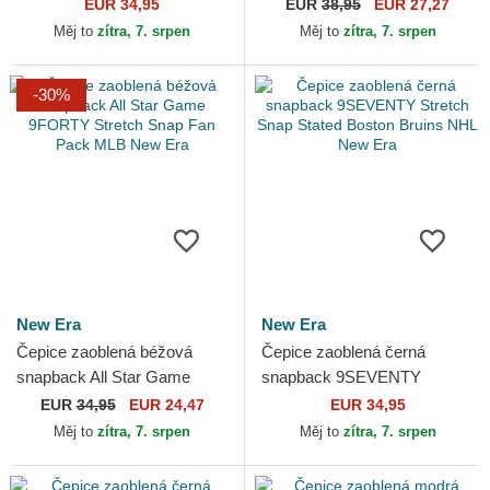
Stretch Snap Stated Los
Snap Flawless French Rugby
EUR 34,95
EUR
38,95
EUR 27,27
Angeles Kings NHL New Era
Federation FFR New Era
Měj to
zítra, 7. srpen
Měj to
zítra, 7. srpen
-30%
New Era
New Era
Čepice zaoblená béžová
Čepice zaoblená černá
snapback All Star Game
snapback 9SEVENTY
9FORTY Stretch Snap Fan
Stretch Snap Stated Boston
EUR
34,95
EUR 24,47
EUR 34,95
Pack MLB New Era
Bruins NHL New Era
Měj to
zítra, 7. srpen
Měj to
zítra, 7. srpen