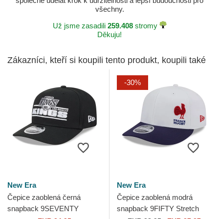
společně udělat krok k udržitelnosti a lepší budoucnosti pro
všechny.
Už jsme zasadili
259.408
stromy
Děkuju!
Zákazníci, kteří si koupili tento produkt, koupili také
-30%
New Era
New Era
Čepice zaoblená černá
Čepice zaoblená modrá
snapback 9SEVENTY
snapback 9FIFTY Stretch