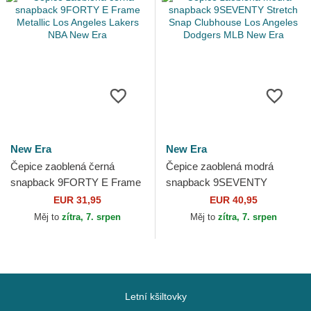
New Era
New Era
Čepice zaoblená černá
Čepice zaoblená modrá
snapback 9FORTY E Frame
snapback 9SEVENTY
Metallic Los Angeles Lakers
Stretch Snap Clubhouse Los
EUR 31,95
EUR 40,95
NBA New Era
Angeles Dodgers MLB New
Měj to
zítra, 7. srpen
Měj to
zítra, 7. srpen
Era
Letní kšiltovky