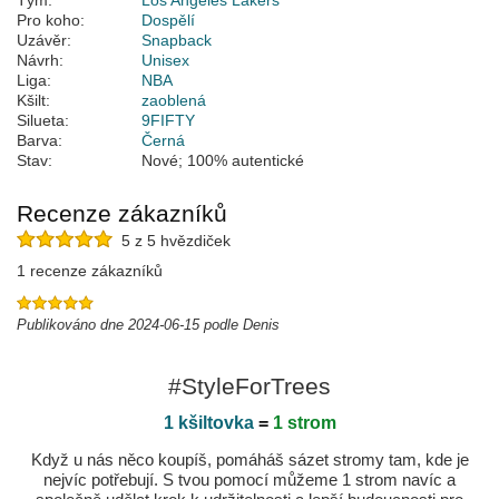
Tým:
Los Angeles Lakers
Pro koho:
Dospělí
Uzávěr:
Snapback
Návrh:
Unisex
Liga:
NBA
Kšilt:
zaoblená
Silueta:
9FIFTY
Barva:
Černá
Stav:
Nové; 100% autentické
Recenze zákazníků
5 z 5 hvězdiček
1 recenze zákazníků
Publikováno dne 2024-06-15 podle Denis
#StyleForTrees
1 kšiltovka
=
1 strom
Když u nás něco koupíš, pomáháš sázet stromy tam, kde je
nejvíc potřebují. S tvou pomocí můžeme 1 strom navíc a