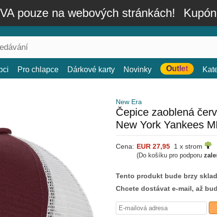
A pouze na webových stránkách!
Kupón
Outlet
bci
Pro chlapce
Dárkové karty
Novinky
Kat
New Era
Čepice zaoblená če
New York Yankees M
Cena:
EUR 27,95
1 x strom
(Do košíku pro podporu
zale
Tento produkt bude brzy skla
Chcete dostávat e-mail, až bu