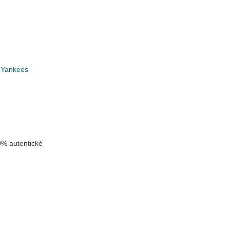
 Yankees
k
% autentické