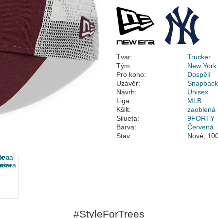
Tvar:
Trucker
Tým:
New York
Pro koho:
Dospělí
Uzávěr:
Snapbac
Návrh:
Unisex
Liga:
MLB
Kšilt:
zaoblená
Silueta:
9FORTY
Barva:
Červená
Stav:
Nové; 100
#StyleForTrees