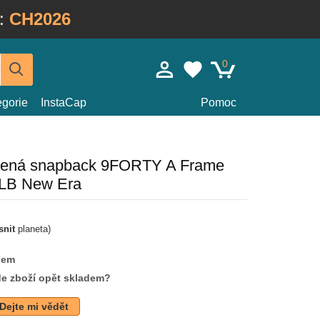
:
CH2026
0
egorie
InstaCap
Pomoc
rvená snapback 9FORTY A Frame
LB New Era
snit
planeta)
dem
de zboží opět skladem?
Dejte mi vědět