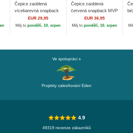
Čepice zaoblená
Čepice zaoblená
Če
vícebarevná snapback
červená snapback MVP
bé
de
Do Nothing Club HFT
DT Sure Shot Two Tone
9F
EUR 29,95
EUR 36,95
in
DNC 1.3 Djinns
Cotton Los Angeles
Yo
pen
Měj to
pondělí, 10. srpen
Měj to
pondělí, 10. srpen
Mě
Dodgers MLB 47 Brand
Ne
Ve spolupráci s
Projekty zalesňování Eden
4.9
49319 recenze zákazníků