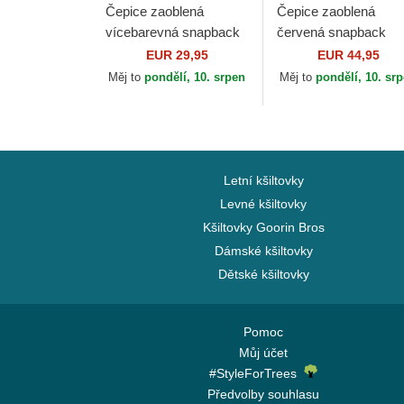
Čepice zaoblená
Čepice zaoblená
vícebarevná snapback
červená snapback
Coffee Club HFT Djinns
Represent Microsue
EUR 29,95
EUR 44,95
Eagle The Farm Goor
Měj to
pondělí, 10. srpen
Měj to
pondělí, 10. sr
Bros.
Letní kšiltovky
Levné kšiltovky
Kšiltovky Goorin Bros
Dámské kšiltovky
Dětské kšiltovky
Pomoc
Můj účet
#StyleForTrees
Předvolby souhlasu