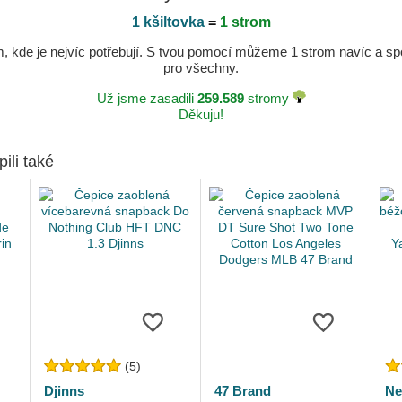
1 kšiltovka
=
1 strom
kde je nejvíc potřebují. S tvou pomocí můžeme 1 strom navíc a spole
pro všechny.
Už jsme zasadili
259.589
stromy
Děkuju!
pili také
(5)
Djinns
47 Brand
Ne