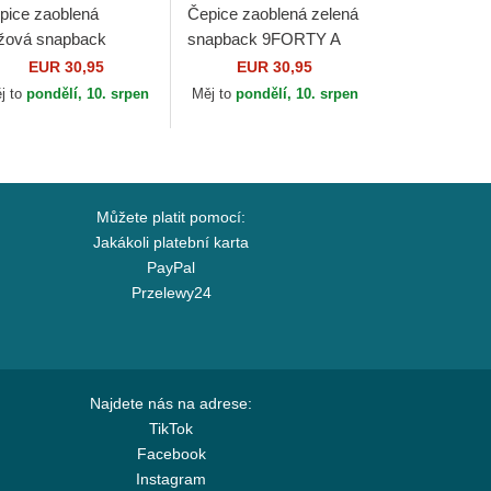
pice zaoblená
Čepice zaoblená zelená
žová snapback
snapback 9FORTY A
ORTY A Frame New
Frame New York
EUR 30,95
EUR 30,95
rk Yankees MLB
Yankees MLB New Era
j to
pondělí, 10. srpen
Měj to
pondělí, 10. srpen
w Era
Můžete platit pomocí:
Jakákoli platební karta
PayPal
Przelewy24
Najdete nás na adrese:
TikTok
Facebook
Instagram