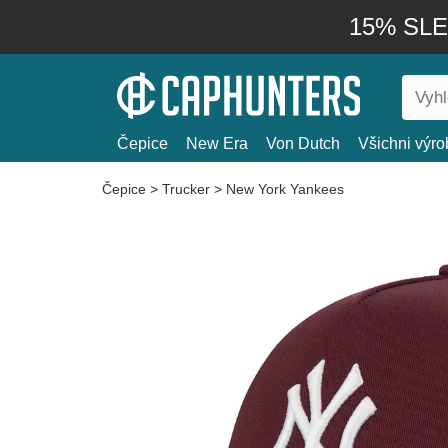
15% SLEV
Čepice
New Era
Von Dutch
Všichni výro
Čepice
>
Trucker
>
New York Yankees