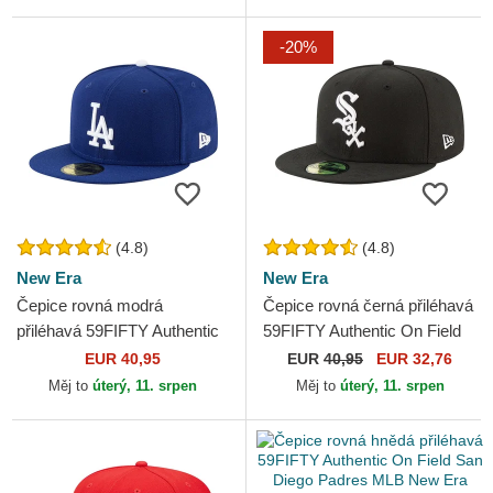
New Era
-20%
(4.8)
(4.8)
New Era
New Era
Čepice rovná modrá
Čepice rovná černá přiléhavá
přiléhavá 59FIFTY Authentic
59FIFTY Authentic On Field
On Field Game Los Angeles
Game Chicago White Sox
EUR 40,95
EUR
40,95
EUR 32,76
Dodgers MLB New Era
MLB New Era
Měj to
úterý, 11. srpen
Měj to
úterý, 11. srpen