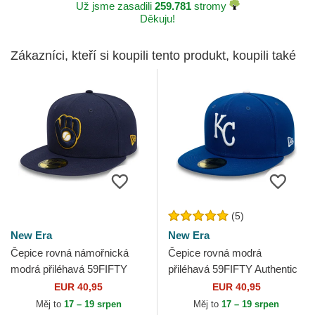
Už jsme zasadili
259.781
stromy
Děkuju!
Zákazníci, kteří si koupili tento produkt, koupili také
(5)
New Era
New Era
Čepice rovná námořnická
Čepice rovná modrá
modrá přiléhavá 59FIFTY
přiléhavá 59FIFTY Authentic
Authentic On Field
On Field Kansas City Royals
EUR 40,95
EUR 40,95
Milwaukee Brewers MLB
MLB New Era
Měj to
17 – 19 srpen
Měj to
17 – 19 srpen