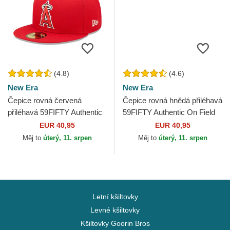
(4.8)
(4.6)
New Era
New Era
Čepice rovná červená
Čepice rovná hnědá přiléhavá
přiléhavá 59FIFTY Authentic
59FIFTY Authentic On Field
On Field Los Angeles Angels
San Diego Padres MLB New
EUR 40,95
EUR 40,95
MLB New Era
Era
Měj to
úterý, 11. srpen
Měj to
úterý, 11. srpen
Letní kšiltovky
Levné kšiltovky
Kšiltovky Goorin Bros