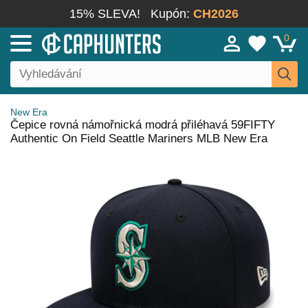
15% SLEVA!
Kupón:
CH2026
0
New Era
Čepice rovná námořnická modrá přiléhavá 59FIFTY
Authentic On Field Seattle Mariners MLB New Era