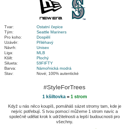
Tvar:
Ostatní čepice
Tým:
Seattle Mariners
Pro koho:
Dospělí
Uzávěr:
Přiléhavý
Návrh:
Unisex
Liga:
MLB
Kšilt:
Plochý
Silueta:
59FIFTY
Barva:
Námořnická modrá
Stav:
Nové; 100% autentické
#StyleForTrees
1 kšiltovka
=
1 strom
Když u nás něco koupíš, pomáháš sázet stromy tam, kde je
nejvíc potřebují. S tvou pomocí můžeme 1 strom navíc a
společně udělat krok k udržitelnosti a lepší budoucnosti pro
všechny.