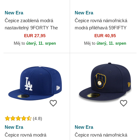
New Era
New Era
Čepice zaoblená modrá
Čepice rovná námořnická
nastavitelný 9FORTY The
modrá přiléhavá 59FIFTY
League Kansas City Royals
Authentic On Field Seattle
EUR 27,95
EUR 40,95
MLB New Era
Mariners MLB New Era
Měj to
úterý, 11. srpen
Měj to
úterý, 11. srpen
(4.8)
New Era
New Era
Čepice rovná modrá
Čepice rovná námořnická