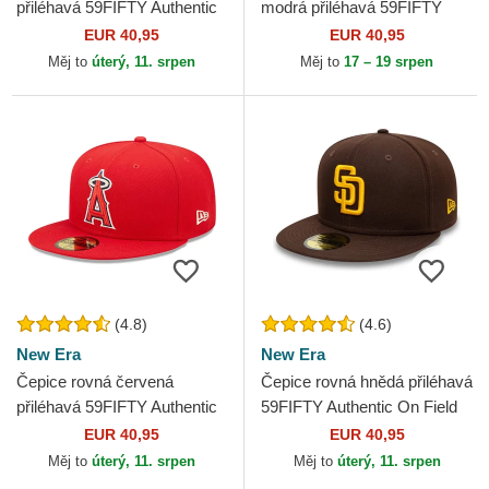
přiléhavá 59FIFTY Authentic
modrá přiléhavá 59FIFTY
On Field Game Los Angeles
Authentic On Field Milwaukee
EUR 40,95
EUR 40,95
Dodgers MLB New Era
Brewers MLB New Era
Měj to
úterý, 11. srpen
Měj to
17 – 19 srpen
(4.8)
(4.6)
New Era
New Era
Čepice rovná červená
Čepice rovná hnědá přiléhavá
přiléhavá 59FIFTY Authentic
59FIFTY Authentic On Field
On Field Los Angeles Angels
San Diego Padres MLB New
EUR 40,95
EUR 40,95
MLB New Era
Era
Měj to
úterý, 11. srpen
Měj to
úterý, 11. srpen