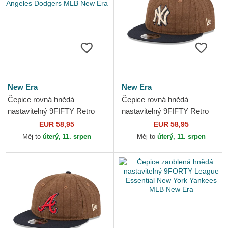
New Era
New Era
Čepice rovná hnědá
Čepice rovná hnědá
nastavitelný 9FIFTY Retro
nastavitelný 9FIFTY Retro
Crown Wool Pinstripe Los
Crown Wool Pinstripe New
EUR 58,95
EUR 58,95
Angeles Dodgers MLB New
York Yankees MLB New Era
Měj to
úterý, 11. srpen
Měj to
úterý, 11. srpen
Era