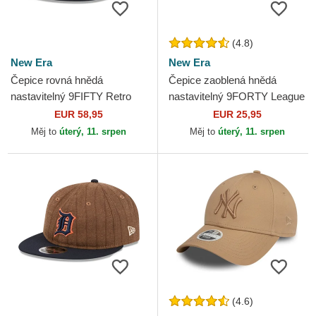
(4.8)
New Era
New Era
Čepice rovná hnědá
Čepice zaoblená hnědá
nastavitelný 9FIFTY Retro
nastavitelný 9FORTY League
Crown Wool Pinstripe Atlanta
Essential New York Yankees
EUR 58,95
EUR 25,95
Braves MLB New Era
MLB New Era
Měj to
úterý, 11. srpen
Měj to
úterý, 11. srpen
(4.6)