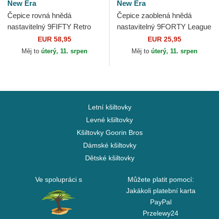
New Era
New Era
Čepice rovná hnědá
Čepice zaoblená hnědá
nastavitelný 9FIFTY Retro
nastavitelný 9FORTY League
Crown Wool Pinstripe Detroit
Essential New York Yankees
EUR 58,95
EUR 25,95
Tigers MLB New Era
MLB New Era
Měj to
úterý, 11. srpen
Měj to
úterý, 11. srpen
Letní kšiltovky
Levné kšiltovky
Kšiltovky Goorin Bros
Dámské kšiltovky
Dětské kšiltovky
Ve spolupráci s
Můžete platit pomocí:
Jakákoli platební karta
PayPal
Przelewy24