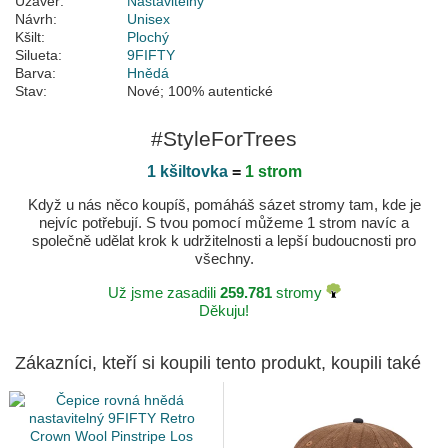
Uzávěr:
Nastavitelný
Návrh:
Unisex
Kšilt:
Plochý
Silueta:
9FIFTY
Barva:
Hnědá
Stav:
Nové; 100% autentické
#StyleForTrees
1 kšiltovka
=
1 strom
Když u nás něco koupíš, pomáháš sázet stromy tam, kde je
nejvíc potřebují. S tvou pomocí můžeme 1 strom navíc a
společně udělat krok k udržitelnosti a lepší budoucnosti pro
všechny.
Už jsme zasadili
259.781
stromy
Děkuju!
Zákazníci, kteří si koupili tento produkt, koupili také