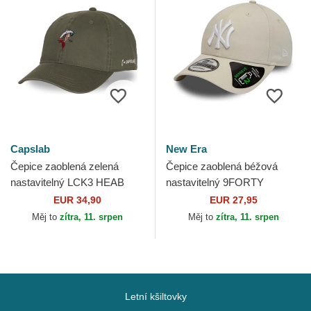
Capslab
New Era
Čepice zaoblená zelená
Čepice zaoblená béžová
nastavitelný LCK3 HEAB
nastavitelný 9FORTY
Lucky Luke Capslab
REPREVE League Essential
EUR 34,90
EUR 27,95
New York Yankees MLB New
Měj to
zítra, 11. srpen
Měj to
zítra, 11. srpen
Era
Letní kšiltovky