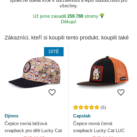
společně udělat krok k udržitelnosti a lepší budoucnosti pro
všechny.
Už jsme zasadili
259.788
stromy
Děkuju!
Zákazníci, kteří si koupili tento produkt, koupili také
DÍTĚ
(5)
Djinns
Capslab
Čepice rovná béžová
Čepice rovná černá
snapback pro děti Lucky Cat
snapback Lucky Cat LUC