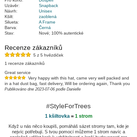
Pro koho:
Dospělí
Uzávěr:
Snapback
Návrh:
Unisex
Kšilt:
zaoblená
Silueta:
A Frame
Barva:
Černá
Stav:
Nové; 100% autentické
Recenze zákazníků
5 z 5 hvězdiček
1 recenze zákazníků
Great service
Very happy with this hat, came very well packed and
in a hat dust bag, fast delivery, Will be ordering again, Thank you
Publikováno dne 2023-07-06 podle Danielle
#StyleForTrees
1 kšiltovka
=
1 strom
Když u nás něco koupíš, pomáháš sázet stromy tam, kde je
nejvíc potřebují. S tvou pomocí můžeme 1 strom navíc a