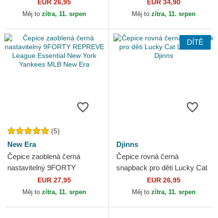
Linen Djinns
Maneki-Neko Capslab
EUR 26,95
EUR 34,90
Měj to
zítra, 11. srpen
Měj to
zítra, 11. srpen
DÍTĚ
(5)
New Era
Djinns
Čepice zaoblená černá
Čepice rovná černá
nastavitelný 9FORTY
snapback pro děti Lucky Cat
REPREVE League Essential
Linen Rev Djinns
EUR 27,95
EUR 26,95
New York Yankees MLB
Měj to
zítra, 11. srpen
Měj to
zítra, 11. srpen
New Era