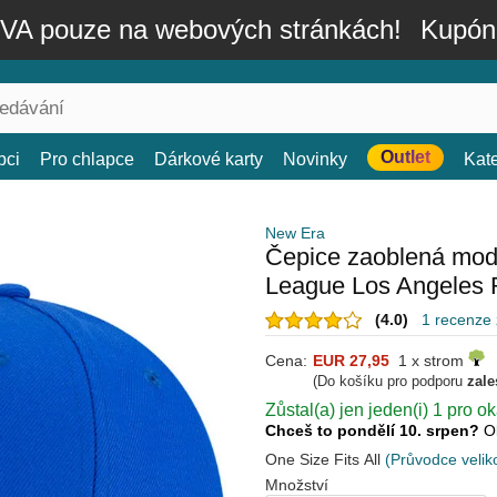
A pouze na webových stránkách!
Kupón
Outlet
bci
Pro chlapce
Dárkové karty
Novinky
Kat
New Era
Čepice zaoblená mod
League Los Angeles
(4.0)
1 recenze
Cena:
EUR 27,95
1 x strom
(Do košíku pro podporu
zale
Zůstal(a) jen jeden(i) 1 pro o
Chceš to pondělí 10. srpen?
O
One Size Fits All
(Průvodce velik
Množství