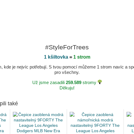
#StyleForTrees
1 kšiltovka
=
1 strom
kde je nejvíc potřebují. S tvou pomocí můžeme 1 strom navíc a spole
pro všechny.
Už jsme zasadili
259.589
stromy
Děkuju!
pili také