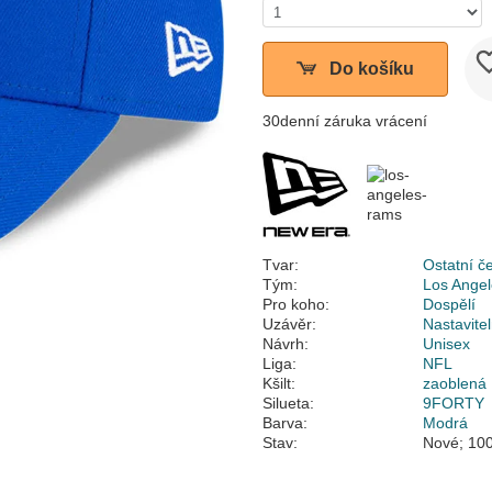
Do košíku
30denní záruka vrácení
Tvar:
Ostatní č
Tým:
Los Ange
Pro koho:
Dospělí
Uzávěr:
Nastavite
Návrh:
Unisex
Liga:
NFL
Kšilt:
zaoblená
Silueta:
9FORTY
Barva:
Modrá
Stav:
Nové; 100