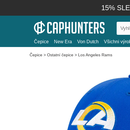
15% SLEV
Čepice
New Era
Von Dutch
Všichni výro
Čepice
>
Ostatní čepice
>
Los Angeles Rams