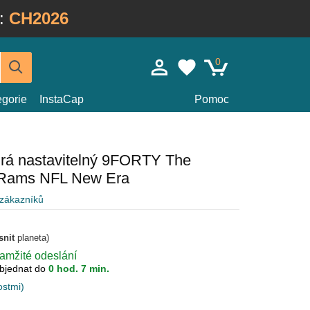
:
CH2026
0
egorie
InstaCap
Pomoc
rá nastavitelný 9FORTY The
 Rams NFL New Era
 zákazníků
snit
planeta)
kamžité odeslání
bjednat do
0 hod. 7 min.
ostmi)