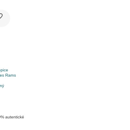
epice
les Rams
lný
% autentické