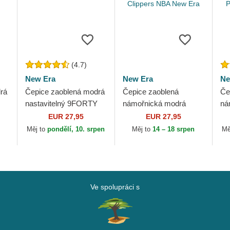
(4.7)
New Era
New Era
Ne
rá
Čepice zaoblená modrá
Čepice zaoblená
Če
nastavitelný 9FORTY
námořnická modrá
ná
The League Los
nastavitelný 9FORTY
na
EUR 27,95
EUR 27,95
LB
Angeles Dodgers MLB
The League Los
Th
Měj to
pondělí, 10. srpen
Měj to
14 – 18 srpen
Mě
New Era
Angeles Clippers NBA
En
New Era
Ne
Ve spolupráci s