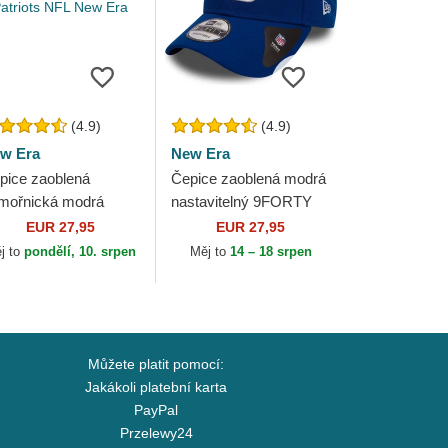
(4.9)
(4.9)
w Era
New Era
pice zaoblená
Čepice zaoblená modrá
mořnická modrá
nastavitelný 9FORTY
stavitelný 9FORTY
The League New York
EUR 27,95
EUR 27,95
e League New
Giants NFL New Era
j to
pondělí, 10. srpen
Měj to
14 – 18 srpen
gland Patriots NFL
w Era
Můžete platit pomocí:
Jakákoli platební karta
PayPal
Przelewy24