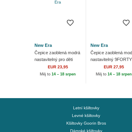
New Era
New Era
Čepice zaoblená modrá
Čepice zaoblená mod
nastavitelný pro děti
nastavitelný 9FORTY
9FORTY The League
The League Los
EUR 23,95
EUR 27,95
Los Angeles Rams NFL
Angeles Chargers M
Měj to
14 – 18 srpen
Měj to
14 – 18 srpen
New Era
New Era
Letní kšiltovky
Levné kšiltovky
Kšiltovky Goorin Bros
Dámské kšiltovky