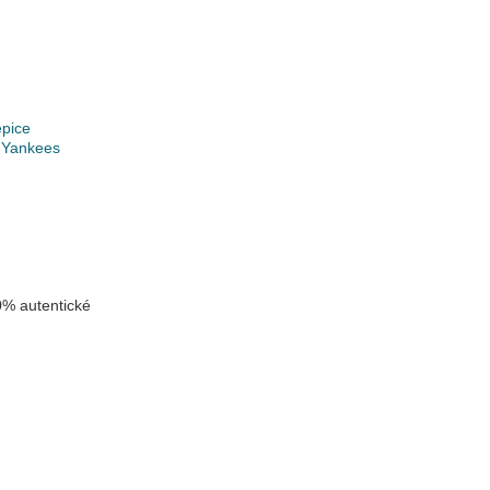
epice
 Yankees
k
% autentické