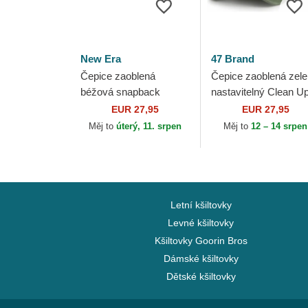
New Era
47 Brand
Čepice zaoblená
Čepice zaoblená zel
béžová snapback
nastavitelný Clean U
9FORTY M-Crown Side
New York Yankees
EUR 27,95
EUR 27,95
Script Los Angeles
MLB 47 Brand
Měj to
úterý, 11. srpen
Měj to
12 – 14 srpen
Dodgers MLB New Era
Letní kšiltovky
Levné kšiltovky
Kšiltovky Goorin Bros
Dámské kšiltovky
Dětské kšiltovky