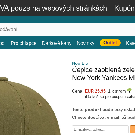
A pouze na webových stránkách!
Kupón
Outlet
bci
Pro chlapce
Dárkové karty
Novinky
Kat
New Era
Čepice zaoblená ze
New York Yankees M
Cena:
EUR 25,95
1 x strom
(Do košíku pro podporu
zale
Tento produkt bude brzy skla
Chcete dostávat e-mail, až bu