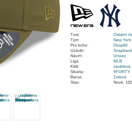
Tvar:
Ostatní č
Tým:
New York
Pro koho:
Dospělí
Uzávěr:
Snapbac
Návrh:
Unisex
Liga:
MLB
Kšilt:
zaoblená
Silueta:
9FORTY
Barva:
Zelená
Stav:
Nové; 100