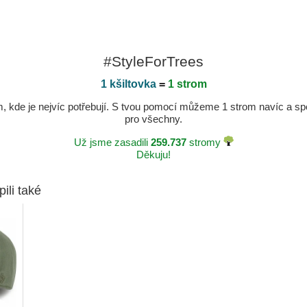
#StyleForTrees
1 kšiltovka
=
1 strom
kde je nejvíc potřebují. S tvou pomocí můžeme 1 strom navíc a spole
pro všechny.
Už jsme zasadili
259.737
stromy
Děkuju!
pili také