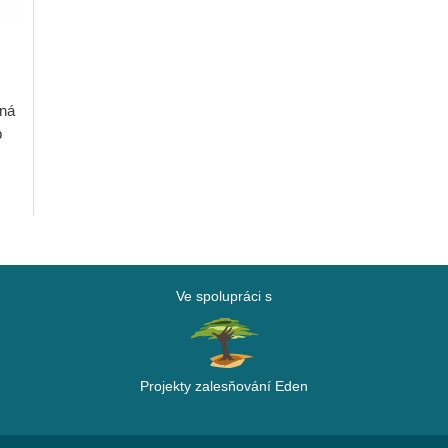
ená
p
Ve spolupráci s
Projekty zalesňování Eden