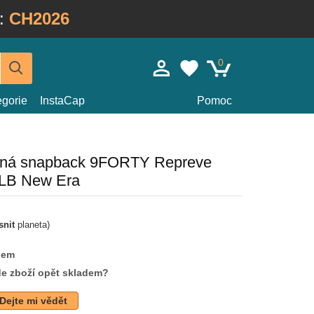
:
CH2026
0
egorie
InstaCap
Pomoc
lená snapback 9FORTY Repreve
LB New Era
snit
planeta)
dem
de zboží opět skladem?
Dejte mi vědět