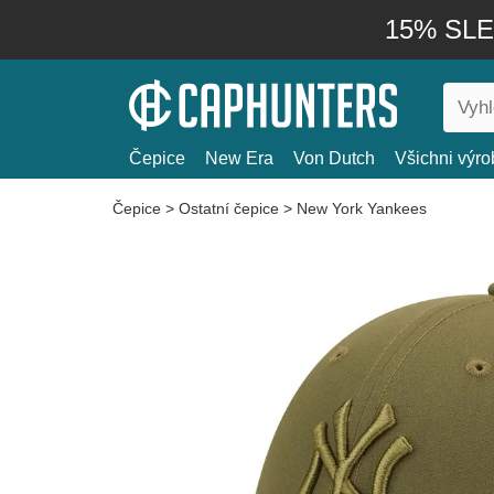
15% SLEV
Čepice
New Era
Von Dutch
Všichni výro
Čepice
>
Ostatní čepice
>
New York Yankees