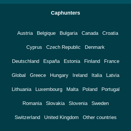
Caphunters
Austria
Belgique
Bulgaria
Canada
Croatia
Cyprus
Czech Republic
Denmark
Deutschland
España
Estonia
Finland
France
Global
Greece
Hungary
Ireland
Italia
Latvia
Lithuania
Luxembourg
Malta
Poland
Portugal
Romania
Slovakia
Slovenia
Sweden
Switzerland
United Kingdom
Other countries