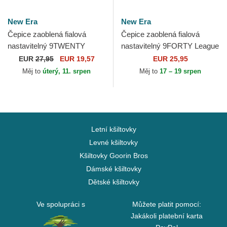
New Era
New Era
Čepice zaoblená fialová
Čepice zaoblená fialová
nastavitelný 9TWENTY
nastavitelný 9FORTY League
Gingham New York Yankees
Essential New York Yankees
EUR
27,95
EUR 19,57
EUR 25,95
MLB New Era
MLB New Era
Měj to
úterý, 11. srpen
Měj to
17 – 19 srpen
Letní kšiltovky
Levné kšiltovky
Kšiltovky Goorin Bros
Dámské kšiltovky
Dětské kšiltovky
Ve spolupráci s
Můžete platit pomocí:
Jakákoli platební karta