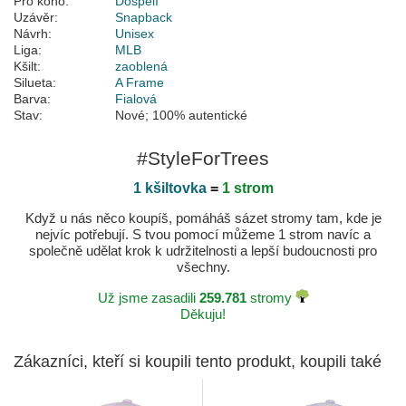
Pro koho:
Dospělí
Uzávěr:
Snapback
Návrh:
Unisex
Liga:
MLB
Kšilt:
zaoblená
Silueta:
A Frame
Barva:
Fialová
Stav:
Nové; 100% autentické
#StyleForTrees
1 kšiltovka
=
1 strom
Když u nás něco koupíš, pomáháš sázet stromy tam, kde je
nejvíc potřebují. S tvou pomocí můžeme 1 strom navíc a
společně udělat krok k udržitelnosti a lepší budoucnosti pro
všechny.
Už jsme zasadili
259.781
stromy
Děkuju!
Zákazníci, kteří si koupili tento produkt, koupili také