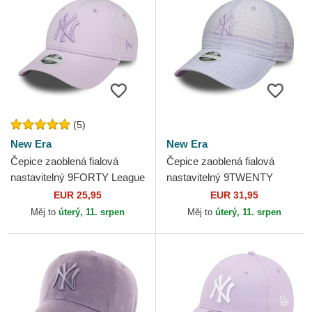
(5)
New Era
New Era
Čepice zaoblená fialová
Čepice zaoblená fialová
nastavitelný 9FORTY League
nastavitelný 9TWENTY
Essential New York Yankees
Seersucker New York
EUR 25,95
EUR 31,95
MLB New Era
Yankees MLB New Era
Měj to
úterý, 11. srpen
Měj to
úterý, 11. srpen