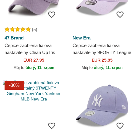
(5)
47 Brand
New Era
Čepice zaoblená fialová
Čepice zaoblená fialová
nastavitelný Clean Up Iris
nastavitelný 9FORTY League
New York Yankees MLB 47
Essential New York Yankees
EUR 27,95
EUR 25,95
Brand
MLB New Era
Měj to
úterý, 11. srpen
Měj to
úterý, 11. srpen
-30%