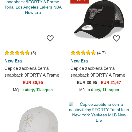
(5)
(4.7)
New Era
New Era
Čepice zaoblená černá
Čepice zaoblená černá
snapback 9FORTY A Frame
snapback 9FORTY A Frame
Tonal Los Angeles Lakers
Tonal Chicago Bulls NBA
EUR 30,95
EUR
30,95
EUR 21,67
NBA New Era
New Era
Měj to
úterý, 11. srpen
Měj to
úterý, 11. srpen