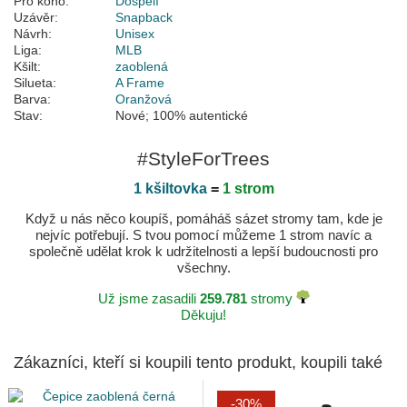
Pro koho:
Dospělí
Uzávěr:
Snapback
Návrh:
Unisex
Liga:
MLB
Kšilt:
zaoblená
Silueta:
A Frame
Barva:
Oranžová
Stav:
Nové; 100% autentické
#StyleForTrees
1 kšiltovka
=
1 strom
Když u nás něco koupíš, pomáháš sázet stromy tam, kde je
nejvíc potřebují. S tvou pomocí můžeme 1 strom navíc a
společně udělat krok k udržitelnosti a lepší budoucnosti pro
všechny.
Už jsme zasadili
259.781
stromy
Děkuju!
Zákazníci, kteří si koupili tento produkt, koupili také
-30%