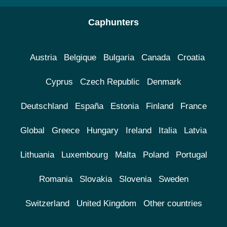
Caphunters
Austria
Belgique
Bulgaria
Canada
Croatia
Cyprus
Czech Republic
Denmark
Deutschland
España
Estonia
Finland
France
Global
Greece
Hungary
Ireland
Italia
Latvia
Lithuania
Luxembourg
Malta
Poland
Portugal
Romania
Slovakia
Slovenia
Sweden
Switzerland
United Kingdom
Other countries