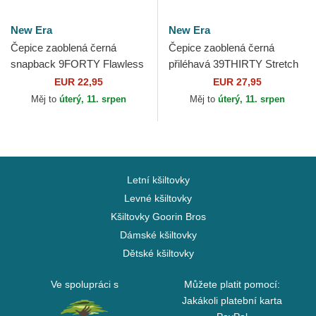
New Era
New Era
Čepice zaoblená černá
Čepice zaoblená černá
snapback 9FORTY Flawless
přiléhavá 39THIRTY Stretch
Mesh New York Yankees
Mesh New York Yankees
EUR 22,95
EUR 27,95
MLB New Era
MLB New Era
Měj to
úterý, 11. srpen
Měj to
úterý, 11. srpen
Letní kšiltovky
Levné kšiltovky
Kšiltovky Goorin Bros
Dámské kšiltovky
Dětské kšiltovky
Ve spolupráci s
Můžete platit pomocí:
Jakákoli platební karta