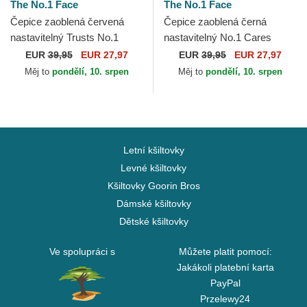
The No.1 Face
The No.1 Face
Čepice zaoblená červená
Čepice zaoblená černá
nastavitelný Trusts No.1
nastavitelný No.1 Cares
Distressed Black White The
Distressed Black Gold The
EUR
39,95
EUR 27,97
EUR
39,95
EUR 27,97
No.1 Face
No.1 Face
Měj to
pondělí, 10. srpen
Měj to
pondělí, 10. srpen
Letní kšiltovky
Levné kšiltovky
Kšiltovky Goorin Bros
Dámské kšiltovky
Dětské kšiltovky
Ve spolupráci s
Můžete platit pomocí:
Jakákoli platební karta
PayPal
Przelewy24