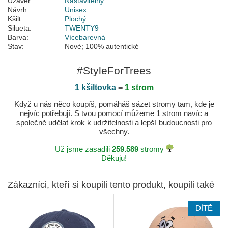
Uzávěr:
Nastavitelný
Návrh:
Unisex
Kšilt:
Plochý
Silueta:
TWENTY9
Barva:
Vícebarevná
Stav:
Nové; 100% autentické
#StyleForTrees
1 kšiltovka
=
1 strom
Když u nás něco koupíš, pomáháš sázet stromy tam, kde je
nejvíc potřebují. S tvou pomocí můžeme 1 strom navíc a
společně udělat krok k udržitelnosti a lepší budoucnosti pro
všechny.
Už jsme zasadili
259.589
stromy
Děkuju!
Zákazníci, kteří si koupili tento produkt, koupili také
DÍTĚ