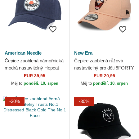
American Needle
New Era
Čepice zaoblená námořnická
Čepice zaoblená růžová
modrá nastavitelný Hepcat
nastavitelný pro děti 9FORTY
American Needle
Face SpongeBob a Patrik
EUR 39,95
EUR 20,95
Hvězda New Era
Měj to
pondělí, 10. srpen
Měj to
pondělí, 10. srpen
-30%
-30%