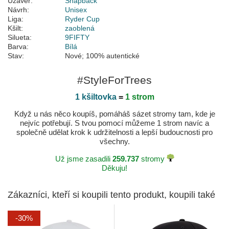
Uzávěr:
Snapback
Návrh:
Unisex
Liga:
Ryder Cup
Kšilt:
zaoblená
Silueta:
9FIFTY
Barva:
Bílá
Stav:
Nové; 100% autentické
#StyleForTrees
1 kšiltovka
=
1 strom
Když u nás něco koupíš, pomáháš sázet stromy tam, kde je
nejvíc potřebují. S tvou pomocí můžeme 1 strom navíc a
společně udělat krok k udržitelnosti a lepší budoucnosti pro
všechny.
Už jsme zasadili
259.737
stromy
Děkuju!
Zákazníci, kteří si koupili tento produkt, koupili také
-30%