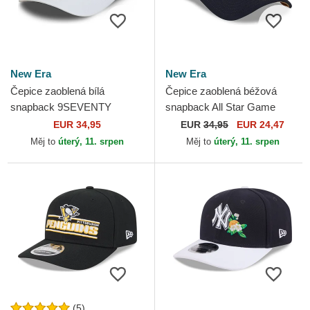
New Era
New Era
Čepice zaoblená bílá
Čepice zaoblená béžová
snapback 9SEVENTY
snapback All Star Game
Stretch Snap Technical Golf
9FORTY Stretch Snap Fan
EUR 34,95
EUR
34,95
EUR 24,47
New Era
Pack MLB New Era
Měj to
úterý, 11. srpen
Měj to
úterý, 11. srpen
(5)