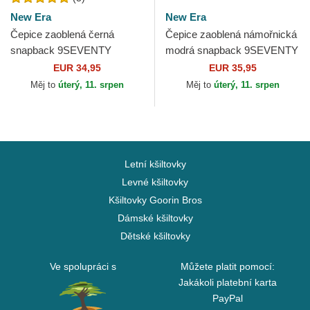
New Era
New Era
Čepice zaoblená černá
Čepice zaoblená námořnická
snapback 9SEVENTY
modrá snapback 9SEVENTY
Stretch Snap Stated
Stretch Snap Flower New
EUR 34,95
EUR 35,95
Pittsburgh Penguins NHL
York Yankees MLB New Era
Měj to
úterý, 11. srpen
Měj to
úterý, 11. srpen
New Era
Letní kšiltovky
Levné kšiltovky
Kšiltovky Goorin Bros
Dámské kšiltovky
Dětské kšiltovky
Ve spolupráci s
Můžete platit pomocí:
Jakákoli platební karta
PayPal