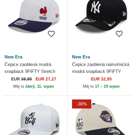
New Era
New Era
Čepice zaoblená modrá
Čepice zaoblená námořnická
snapback 9FIFTY Stretch
modrá snapback 9FIFTY
Snap Flawless French Rugby
Stretch Snap New York
EUR
38,95
EUR 27,27
EUR 32,95
Federation FFR New Era
Yankees MLB New Era
Měj to
úterý, 11. srpen
Měj to
17 – 19 srpen
-30%