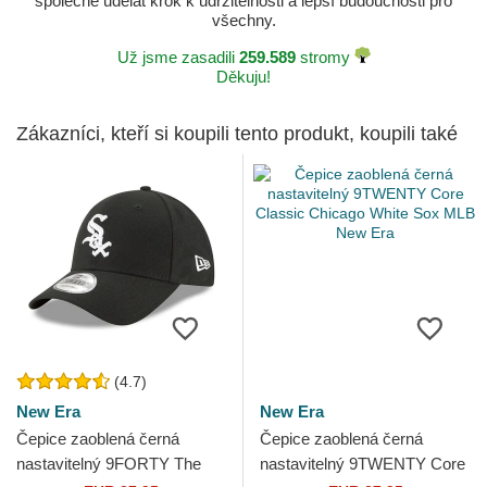
společně udělat krok k udržitelnosti a lepší budoucnosti pro
všechny.
Už jsme zasadili
259.589
stromy
Děkuju!
Zákazníci, kteří si koupili tento produkt, koupili také
(4.7)
New Era
New Era
Čepice zaoblená černá
Čepice zaoblená černá
nastavitelný 9FORTY The
nastavitelný 9TWENTY Core