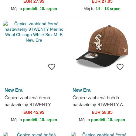
League Chicago White Sox
Classic Chicago White Sox
EUR 27,95
EUR 27,95
MLB New Era
MLB New Era
Měj to
pondělí, 10. srpen
Měj to
14 – 18 srpen
New Era
New Era
Čepice zaoblená černá
Čepice zaoblená hnědá
nastavitelný 9TWENTY
nastavitelný 9TWENTY A
Merino Wool Chicago White
Frame Wool Pinstripe
EUR 45,95
EUR 58,95
Sox MLB New Era
Chicago White Sox MLB New
Měj to
pondělí, 10. srpen
Měj to
pondělí, 10. srpen
Era