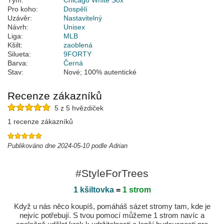
Tým:
Chicago White Sox
Pro koho:
Dospělí
Uzávěr:
Nastavitelný
Návrh:
Unisex
Liga:
MLB
Kšilt:
zaoblená
Silueta:
9FORTY
Barva:
Černá
Stav:
Nové; 100% autentické
Recenze zákazníků
5 z 5 hvězdiček
1 recenze zákazníků
Publikováno dne 2024-05-10 podle Adrian
#StyleForTrees
1 kšiltovka
=
1 strom
Když u nás něco koupíš, pomáháš sázet stromy tam, kde je
nejvíc potřebují. S tvou pomocí můžeme 1 strom navíc a