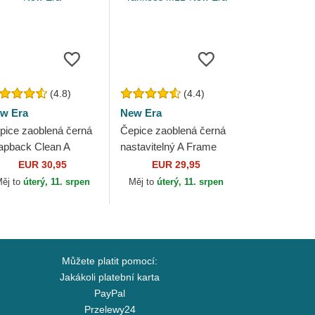
(4.8)
(4.4)
w Era
New Era
pice zaoblená černá
Čepice zaoblená černá
apback Clean A
nastavitelný A Frame
ame 2 New York
Home Field New York
EUR 30,95
EUR 29,95
nkees MLB New Era
Yankees MLB New Era
ěj to
úterý, 11. srpen
Měj to
úterý, 11. srpen
Můžete platit pomocí:
Jakákoli platební karta
PayPal
Przelewy24