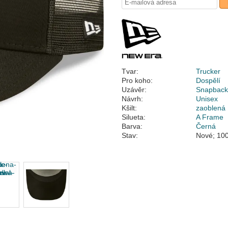
Tvar:
Trucker
Pro koho:
Dospělí
Uzávěr:
Snapbac
Návrh:
Unisex
Kšilt:
zaoblená
Silueta:
A Frame
Barva:
Černá
Stav:
Nové; 100