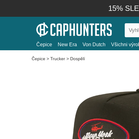
15% SLEV
Čepice
New Era
Von Dutch
Všichni výro
Čepice
>
Trucker
>
Dospělí