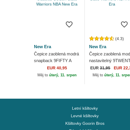
(4.3)
New Era
New Era
Čepice zaoblená modrá
Čepice zaoblená mod
snapback 9FIFTY A
nastavitelný 9TWEN
Frame Precurved
Draft Edition 2023
EUR 40,95
EUR
31,95
EUR 22,
Hardwood Classics
Golden State Warrior
Měj to
úterý, 11. srpen
Měj to
úterý, 11. srp
Golden State Warriors...
NBA New Era
Letní kšiltovky
Levné kšiltovky
Kšiltovky Goorin Bros