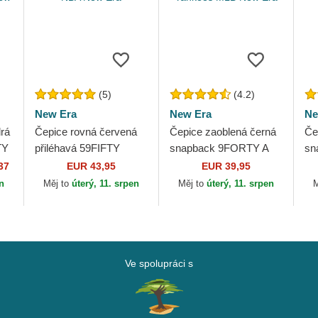
(5)
(4.2)
New Era
New Era
Ne
rá
Čepice rovná červená
Čepice zaoblená černá
Če
TY
přiléhavá 59FIFTY
snapback 9FORTY A
sn
Classic Golden State
Frame All Day New
Fr
37
EUR 43,95
EUR 39,95
s
Warriors NBA New Era
York Yankees MLB
Ya
en
Měj to
úterý, 11. srpen
Měj to
úterý, 11. srpen
M
New Era
Ve spolupráci s