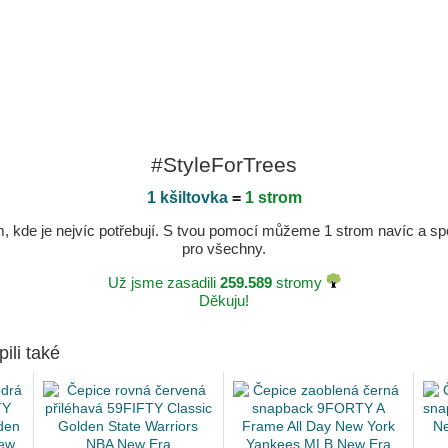
#StyleForTrees
1 kšiltovka
=
1 strom
kde je nejvíc potřebují. S tvou pomocí můžeme 1 strom navíc a spole
pro všechny.
Už jsme zasadili
259.589
stromy
Děkuju!
pili také