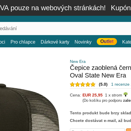
A pouze na webových stránkách!
Kupón
Outlet
bci
Pro chlapce
Dárkové karty
Novinky
Kat
New Era
Čepice zaoblená čer
Oval State New Era
(5.0)
1 recenze
Cena:
EUR 25,95
1 x strom
(Do košíku pro podporu
zale
Tento produkt bude brzy skla
Chcete dostávat e-mail, až bu