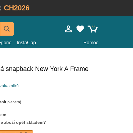
:
CH2026
0
egorie
InstaCap
Pomoc
ná snapback New York A Frame
 zákazníků
snit
planeta)
dem
de zboží opět skladem?