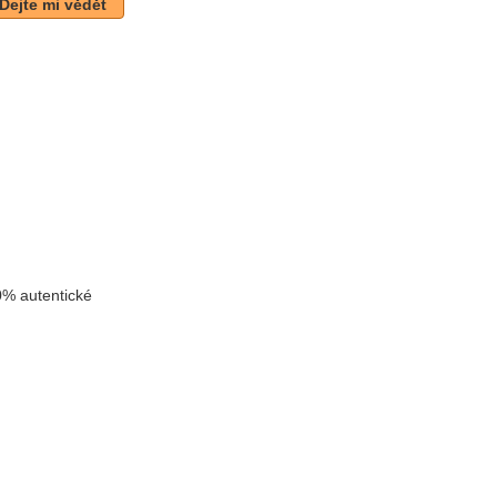
Dejte mi vědět
k
% autentické