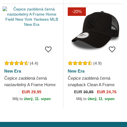
-20%
(4.4)
(4.9)
New Era
New Era
Čepice zaoblená černá
Čepice zaoblená černá
nastavitelný A Frame Home
snapback Clean A Frame
Field New York Yankees
New York Yankees MLB New
EUR 29,95
EUR
30,95
EUR 24,76
MLB New Era
Era
Měj to
úterý, 11. srpen
Měj to
úterý, 11. srpen