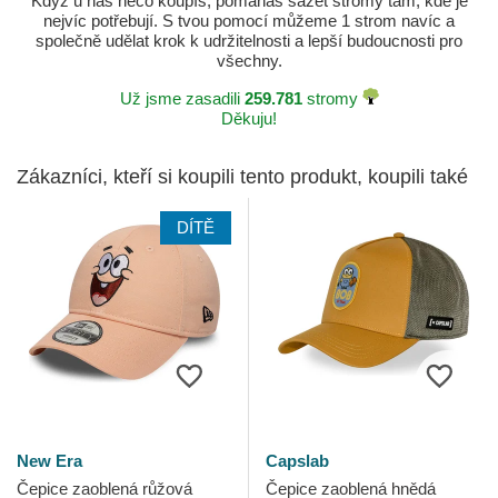
Když u nás něco koupíš, pomáháš sázet stromy tam, kde je
nejvíc potřebují. S tvou pomocí můžeme 1 strom navíc a
společně udělat krok k udržitelnosti a lepší budoucnosti pro
všechny.
Už jsme zasadili
259.781
stromy
Děkuju!
Zákazníci, kteří si koupili tento produkt, koupili také
DÍTĚ
New Era
Capslab
Čepice zaoblená růžová
Čepice zaoblená hnědá