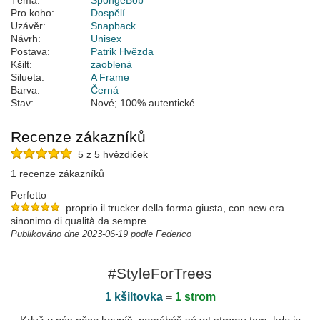
Téma:
SpongeBob
Pro koho:
Dospělí
Uzávěr:
Snapback
Návrh:
Unisex
Postava:
Patrik Hvězda
Kšilt:
zaoblená
Silueta:
A Frame
Barva:
Černá
Stav:
Nové; 100% autentické
Recenze zákazníků
5 z 5 hvězdiček
1 recenze zákazníků
Perfetto
proprio il trucker della forma giusta, con new era
sinonimo di qualità da sempre
Publikováno dne 2023-06-19 podle Federico
#StyleForTrees
1 kšiltovka
=
1 strom