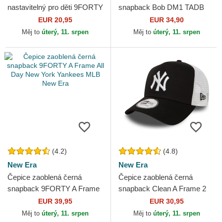
nastavitelný pro děti 9FORTY
snapback Bob DM1 TADB
Face SpongeBob a Patrik
Mimoň Já, padouch Capslab
EUR 20,95
EUR 34,90
Hvězda New Era
Měj to
úterý, 11. srpen
Měj to
úterý, 11. srpen
(4.2)
(4.8)
New Era
New Era
Čepice zaoblená černá
Čepice zaoblená černá
snapback 9FORTY A Frame
snapback Clean A Frame 2
All Day New York Yankees
New York Yankees MLB New
EUR 39,95
EUR 30,95
MLB New Era
Era
Měj to
úterý, 11. srpen
Měj to
úterý, 11. srpen