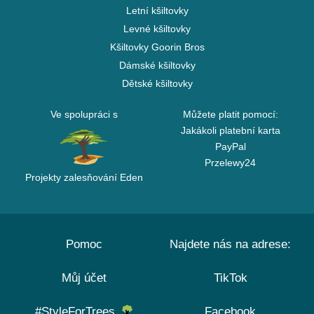
Letní kšiltovky
Levné kšiltovky
Kšiltovky Goorin Bros
Dámské kšiltovky
Dětské kšiltovky
Ve spolupráci s
Můžete platit pomocí:
Jakákoli platební karta
PayPal
Przelewy24
Projekty zalesňování Eden
Pomoc
Najdete nás na adrese:
Můj účet
TikTok
#StyleForTrees
Facebook