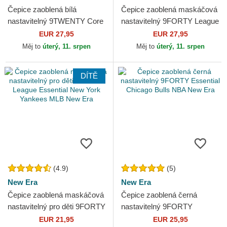
Čepice zaoblená bílá
Čepice zaoblená maskáčová
nastavitelný 9TWENTY Core
nastavitelný 9FORTY League
Classic Chicago White Sox
Essential New York Yankees
EUR 27,95
EUR 27,95
MLB New Era
MLB New Era
Měj to
úterý, 11. srpen
Měj to
úterý, 11. srpen
DÍTĚ
(4.9)
(5)
New Era
New Era
Čepice zaoblená maskáčová
Čepice zaoblená černá
nastavitelný pro děti 9FORTY
nastavitelný 9FORTY
League Essential New York
Essential Chicago Bulls NBA
EUR 21,95
EUR 25,95