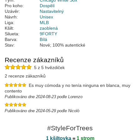
Tým:
Chicago White Sox
Pro koho:
Dospělí
Uzávěr:
Nastavitelný
Návrh:
Unisex
Liga:
MLB
Kšilt:
zaoblená
Silueta:
9FORTY
Barva:
Bílá
Stav:
Nové; 100% autentické
Recenze zákazníků
5 z 5 hvězdiček
2 recenze zákazníků
Es muy cómoda y no tenía ninguna en blanca, muy
contento
Publikováno dne 2024-08-23 podle Lorenzo
Publikováno dne 2024-05-29 podle Nicolò
#StyleForTrees
1 kšiltovka
=
1 strom