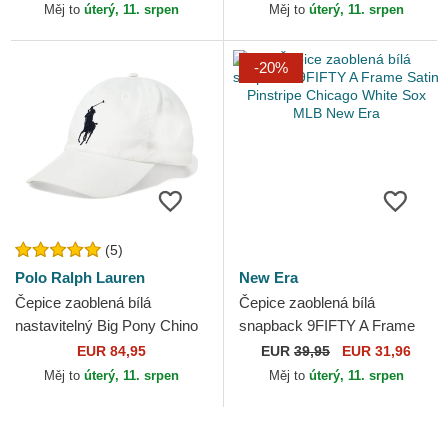
Yankees MLB New Era
New Era
Měj to
úterý, 11. srpen
Měj to
úterý, 11. srpen
-20%
(5)
Polo Ralph Lauren
New Era
Čepice zaoblená bílá
Čepice zaoblená bílá
nastavitelný Big Pony Chino
snapback 9FIFTY A Frame
Classic Sport Polo Ralph
Satin Pinstripe Chicago White
EUR 84,95
EUR
39,95
EUR 31,96
Lauren
Sox MLB New Era
Měj to
úterý, 11. srpen
Měj to
úterý, 11. srpen