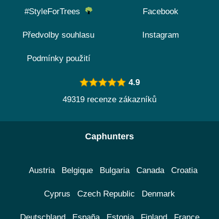
#StyleForTrees
Facebook
Předvolby souhlasu
Instagram
Podmínky použití
4.9
49319 recenze zákazníků
Caphunters
Austria
Belgique
Bulgaria
Canada
Croatia
Cyprus
Czech Republic
Denmark
Deutschland
España
Estonia
Finland
France