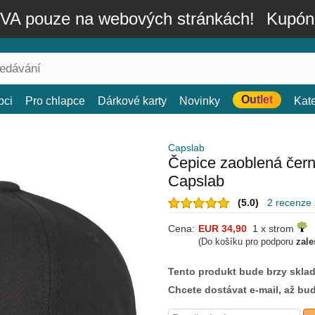
A pouze na webových stránkách!
Kupón
Outlet
bci
Pro chlapce
Dárkové karty
Novinky
Kat
Capslab
Čepice zaoblená čer
Capslab
(5.0)
2 recenze
Cena:
EUR 34,90
1 x strom
(Do košíku pro podporu
zale
Tento produkt bude brzy skla
Chcete dostávat e-mail, až bu