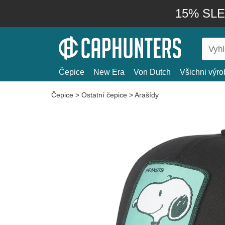
15% SLEV
Čepice
New Era
Von Dutch
Všichni výro
Čepice
>
Ostatní čepice
>
Arašídy