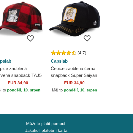
(4.7)
pslab
Capslab
pice zaoblená
Čepice zaoblená černá
rvená snapback TAJ5
snapback Super Saiyan
6 Tom Looney Tunes
GO2 Son Goku Dragon
EUR 34,90
EUR 34,90
pslab
Ball Capslab
j to
pondělí, 10. srpen
Měj to
pondělí, 10. srpen
Můžete platit pomocí:
Jakákoli platební karta