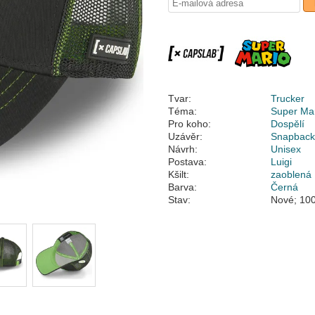
Tvar:
Trucker
Téma:
Super Mar
Pro koho:
Dospělí
Uzávěr:
Snapbac
Návrh:
Unisex
Postava:
Luigi
Kšilt:
zaoblená
Barva:
Černá
Stav:
Nové; 100