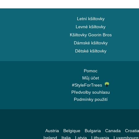
Letní kšiltovky
Levné kšiltovky
Kšiltovky Goorin Bros
Dámské kšiltovky
Dětské kšiltovky
Pomoc
Můj účet
#StyleForTrees
Předvolby souhlasu
Podmínky použití
Austria
Belgique
Bulgaria
Canada
Croati
Ireland
Italia
Latvia
Lithuania
Luxembourg