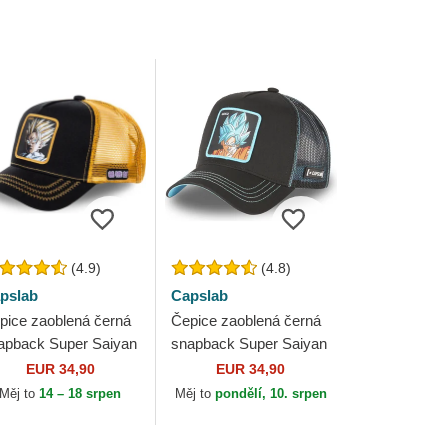
(4.9)
(4.8)
pslab
Capslab
pice zaoblená černá
Čepice zaoblená černá
apback Super Saiyan
snapback Super Saiyan
DBZSUP Son Gohan
Blue CAS GOK1 Son
EUR 34,90
EUR 34,90
agon Ball Capslab
Goku Dragon Ball
Měj to
14 – 18 srpen
Měj to
pondělí, 10. srpen
Capslab