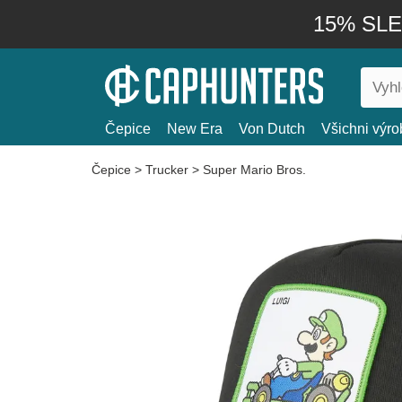
15% SLEV
Čepice
New Era
Von Dutch
Všichni výro
Čepice
>
Trucker
>
Super Mario Bros.