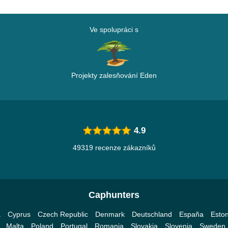
Ve spolupráci s
Projekty zalesňování Eden
4.9
49319 recenze zákazníků
Caphunters
a
Cyprus
Czech Republic
Denmark
Deutschland
España
Eston
Malta
Poland
Portugal
Romania
Slovakia
Slovenia
Sweden