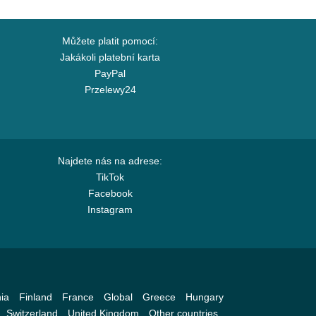
Můžete platit pomocí:
Jakákoli platební karta
PayPal
Przelewy24
Najdete nás na adrese:
TikTok
Facebook
Instagram
ia
Finland
France
Global
Greece
Hungary
Switzerland
United Kingdom
Other countries