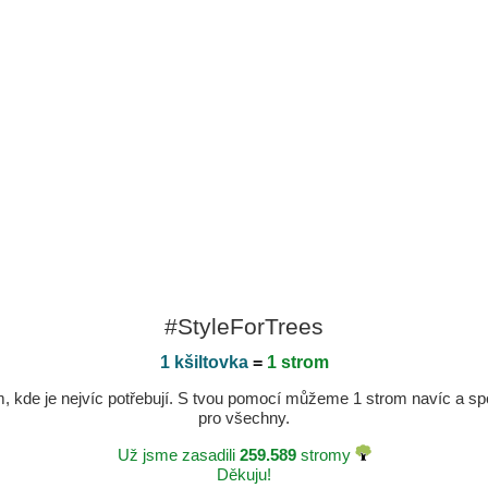
#StyleForTrees
1 kšiltovka
=
1 strom
kde je nejvíc potřebují. S tvou pomocí můžeme 1 strom navíc a spole
pro všechny.
Už jsme zasadili
259.589
stromy
Děkuju!