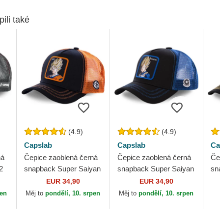
pili také
(4.9)
(4.9)
Capslab
Capslab
Ca
ná
Čepice zaoblená černá
Čepice zaoblená černá
Če
2
snapback Super Saiyan
snapback Super Saiyan
sn
GO3 Son Goku Dragon
VE3 Vegeta Dragon Ball
2 
EUR 34,90
EUR 34,90
Ball Capslab
Capslab
Dr
pen
Měj to
pondělí, 10. srpen
Měj to
pondělí, 10. srpen