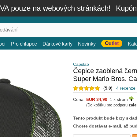
A pouze na webových stránkách!
Kupón
Outlet
bci
Pro chlapce
Dárkové karty
Novinky
Kat
Capslab
Čepice zaoblená čern
Super Mario Bros. Ca
(5.0)
4 recenze
Cena:
EUR 34,90
1 x strom
(Do košíku pro podporu
zale
Tento produkt bude brzy skla
Chcete dostávat e-mail, až bu