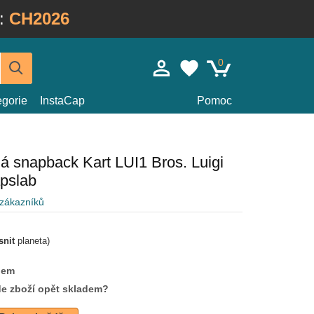
:
CH2026
0
egorie
InstaCap
Pomoc
á snapback Kart LUI1 Bros. Luigi
pslab
 zákazníků
snit
planeta)
dem
de zboží opět skladem?