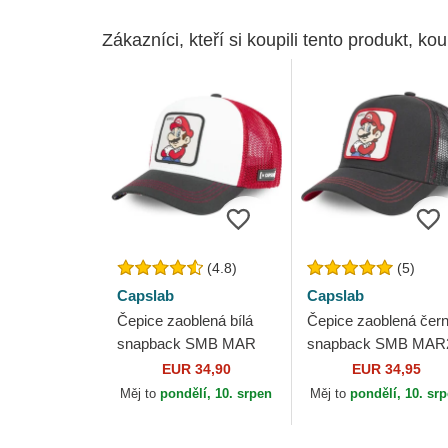
Zákazníci, kteří si koupili tento produkt, kou
(4.8)
(5)
Capslab
Capslab
Čepice zaoblená bílá
Čepice zaoblená čer
snapback SMB MAR
snapback SMB MAR
Bros. Mario Super
Bros. Mario Super
EUR 34,90
EUR 34,95
Mario Bros. Capslab
Mario Bros. Capslab
Měj to
pondělí, 10. srpen
Měj to
pondělí, 10. sr