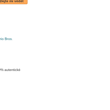
Dejte mi vědět
io Bros.
k
% autentické