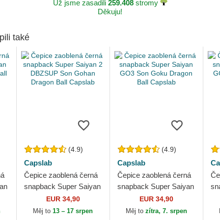
Už jsme zasadili
259.408
stromy
Děkuju!
pili také
(4.9)
(4.9)
Capslab
Capslab
Ca
ná
Čepice zaoblená černá
Čepice zaoblená černá
Če
yan
snapback Super Saiyan
snapback Super Saiyan
sn
all
2 DBZSUP Son Gohan
GO3 Son Goku Dragon
GO
EUR 34,90
EUR 34,90
Dragon Ball Capslab
Ball Capslab
Ba
n
Měj to
13 – 17 srpen
Měj to
zítra, 7. srpen