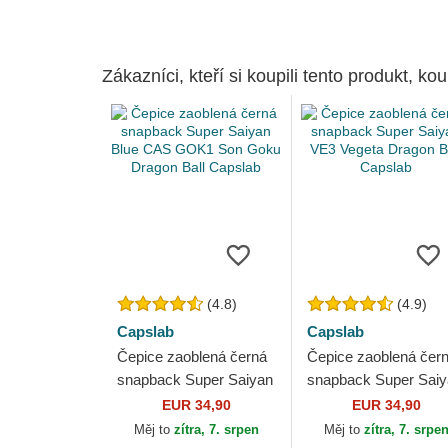
Zákazníci, kteří si koupili tento produkt, kou
(4.8)
(4.9)
Capslab
Capslab
Čepice zaoblená černá
Čepice zaoblená čer
snapback Super Saiyan
snapback Super Sai
Blue CAS GOK1 Son
VE3 Vegeta Dragon B
EUR 34,90
EUR 34,90
Goku Dragon Ball
Capslab
Měj to
zítra, 7. srpen
Měj to
zítra, 7. srpe