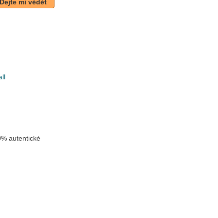
Dejte mi vědět
ll
k
% autentické