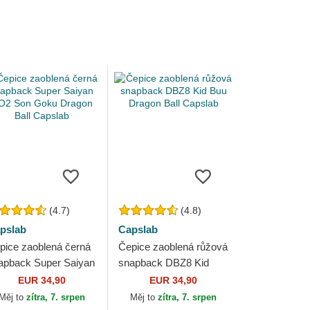
(4.7)
(4.8)
pslab
Capslab
pice zaoblená černá
Čepice zaoblená růžová
apback Super Saiyan
snapback DBZ8 Kid
2 Son Goku Dragon
Buu Dragon Ball
EUR 34,90
EUR 34,90
ll Capslab
Capslab
Měj to
zítra, 7. srpen
Měj to
zítra, 7. srpen