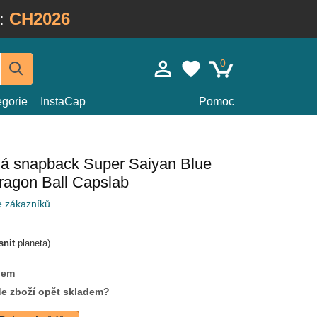
:
CH2026
0
egorie
InstaCap
Pomoc
ná snapback Super Saiyan Blue
agon Ball Capslab
e zákazníků
snit
planeta)
dem
de zboží opět skladem?