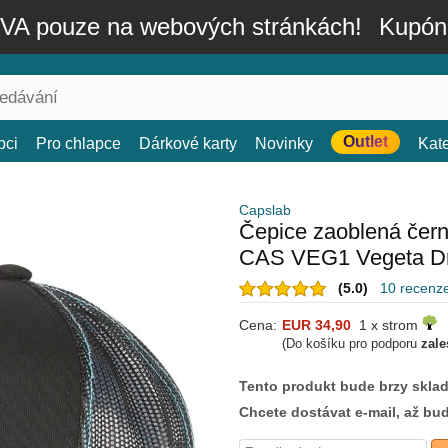
A pouze na webových stránkách!
Kupón
Outlet
bci
Pro chlapce
Dárkové karty
Novinky
Kat
Capslab
Čepice zaoblená čer
CAS VEG1 Vegeta Dr
(5.0)
10 recenz
Cena:
EUR 34,90
1 x strom
(Do košíku pro podporu
zale
Tento produkt bude brzy skla
Chcete dostávat e-mail, až bu