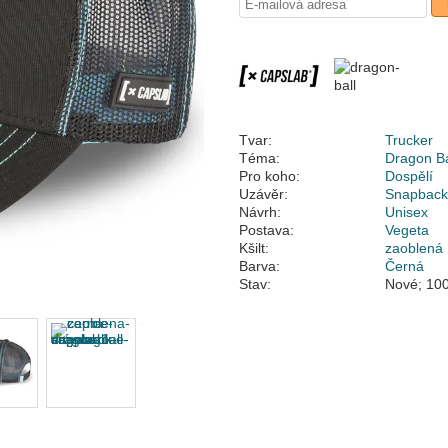
Tvar:
Trucker
Téma:
Dragon Ba
Pro koho:
Dospělí
Uzávěr:
Snapbac
Návrh:
Unisex
Postava:
Vegeta
Kšilt:
zaoblená
Barva:
Černá
Stav:
Nové; 100