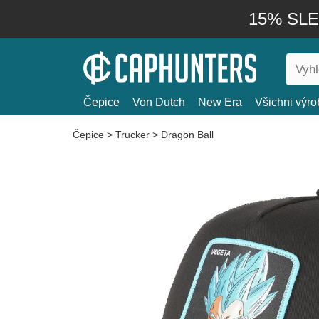
15% SLEV
Čepice
Von Dutch
New Era
Všichni výro
Čepice
>
Trucker
>
Dragon Ball