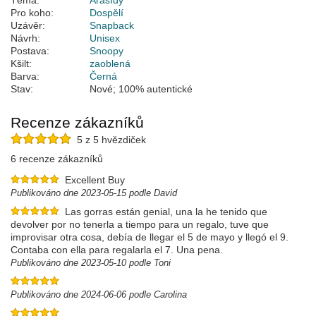
Téma:
Arašídy
Pro koho:
Dospělí
Uzávěr:
Snapback
Návrh:
Unisex
Postava:
Snoopy
Kšilt:
zaoblená
Barva:
Černá
Stav:
Nové; 100% autentické
Recenze zákazníků
5 z 5 hvězdiček
6 recenze zákazníků
Excellent Buy
Publikováno dne 2023-05-15 podle David
Las gorras están genial, una la he tenido que
devolver por no tenerla a tiempo para un regalo, tuve que
improvisar otra cosa, debía de llegar el 5 de mayo y llegó el 9.
Contaba con ella para regalarla el 7. Una pena.
Publikováno dne 2023-05-10 podle Toni
Publikováno dne 2024-06-06 podle Carolina