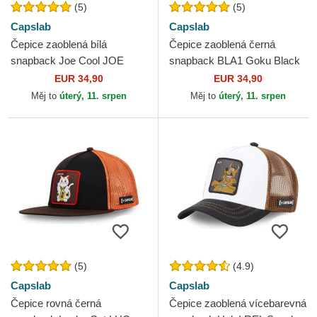
(5)
(5)
Capslab
Capslab
Čepice zaoblená bílá
Čepice zaoblená černá
snapback Joe Cool JOE
snapback BLA1 Goku Black
Snoopy Arašídy Capslab
Dragon Ball Capslab
EUR 34,90
EUR 34,90
Měj to
úterý, 11. srpen
Měj to
úterý, 11. srpen
(5)
(4.9)
Capslab
Capslab
Čepice rovná černá
Čepice zaoblená vícebarevná