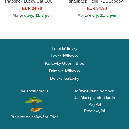
snapback Lucky Cat LUC
snapback Help! REL Scooby-
Maneki-Neko Capslab
Doo Capslab
EUR 34,90
EUR 34,90
Měj to
úterý, 11. srpen
Měj to
úterý, 11. srpen
Letní kšiltovky
Levné kšiltovky
Kšiltovky Goorin Bros
Dámské kšiltovky
Dětské kšiltovky
Ve spolupráci s
Můžete platit pomocí:
Jakákoli platební karta
PayPal
Przelewy24
Projekty zalesňování Eden