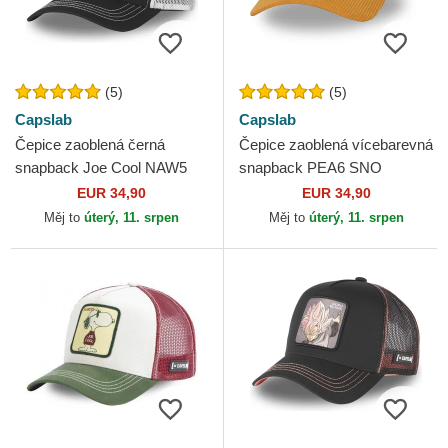
(5)
(5)
Capslab
Capslab
Čepice zaoblená černá
Čepice zaoblená vícebarevná
snapback Joe Cool NAW5
snapback PEA6 SNO
Snoopy Arašídy Capslab
Snoopy a Charlie Brown
EUR 34,90
EUR 34,90
Arašídy Capslab
Měj to
úterý, 11. srpen
Měj to
úterý, 11. srpen