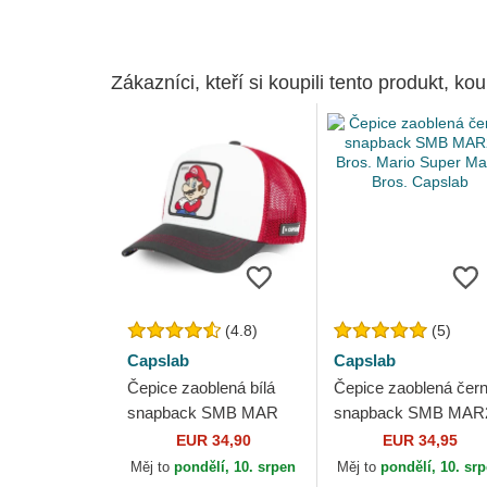
Zákazníci, kteří si koupili tento produkt, kou
(4.8)
(5)
Capslab
Capslab
Čepice zaoblená bílá
Čepice zaoblená čer
snapback SMB MAR
snapback SMB MAR
Bros. Mario Super
Bros. Mario Super
EUR 34,90
EUR 34,95
Mario Bros. Capslab
Mario Bros. Capslab
Měj to
pondělí, 10. srpen
Měj to
pondělí, 10. sr