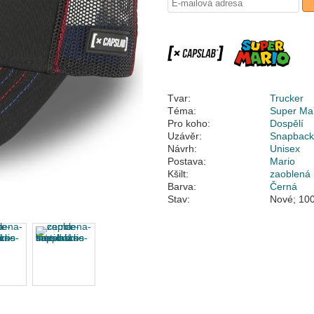
Tvar:
Trucker
Téma:
Super Mar
Pro koho:
Dospělí
Uzávěr:
Snapbac
Návrh:
Unisex
Postava:
Mario
Kšilt:
zaoblená
Barva:
Černá
Stav:
Nové; 100