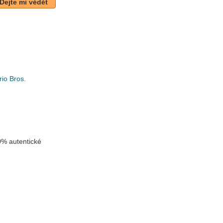
Dejte mi vědět
io Bros.
k
% autentické