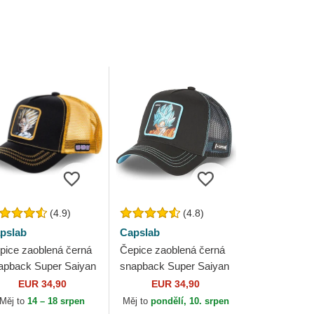
(4.9)
(4.8)
pslab
Capslab
pice zaoblená černá
Čepice zaoblená černá
apback Super Saiyan
snapback Super Saiyan
DBZSUP Son Gohan
Blue CAS GOK1 Son
EUR 34,90
EUR 34,90
agon Ball Capslab
Goku Dragon Ball
Měj to
14 – 18 srpen
Měj to
pondělí, 10. srpen