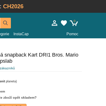
:
CH2026
0
egorie
InstaCap
Pomoc
á snapback Kart DRI1 Bros. Mario
pslab
 zákazníků
snit
planeta)
dem
de zboží opět skladem?