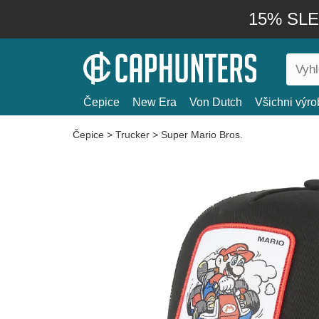
15% SLEV
Čepice
New Era
Von Dutch
Všichni výro
Čepice
>
Trucker
>
Super Mario Bros.