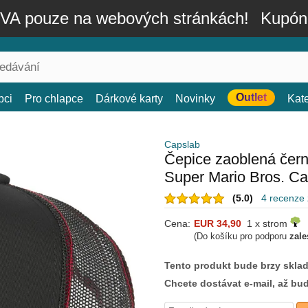
A pouze na webových stránkách!
Kupón
Outlet
bci
Pro chlapce
Dárkové karty
Novinky
Kat
Capslab
Čepice zaoblená čern
Super Mario Bros. Ca
(5.0)
4 recenze
Cena:
EUR 34,90
1 x strom
(Do košíku pro podporu
zale
Tento produkt bude brzy skla
Chcete dostávat e-mail, až bu