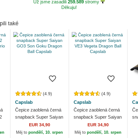
Už jsme zasadili
259.589
stromy
Děkuju!
pili také
(4.9)
(4.9)
Capslab
Capslab
Ca
ná
Čepice zaoblená černá
Čepice zaoblená černá
Če
2
snapback Super Saiyan
snapback Super Saiyan
sn
GO3 Son Goku Dragon
VE3 Vegeta Dragon Ball
2 
EUR 34,90
EUR 34,90
Ball Capslab
Capslab
Dr
pen
Měj to
pondělí, 10. srpen
Měj to
pondělí, 10. srpen