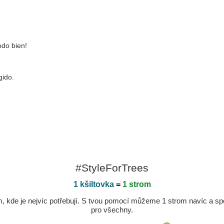
odo bien!
gido.
#StyleForTrees
1 kšiltovka
=
1 strom
kde je nejvíc potřebují. S tvou pomocí můžeme 1 strom navíc a spole
pro všechny.